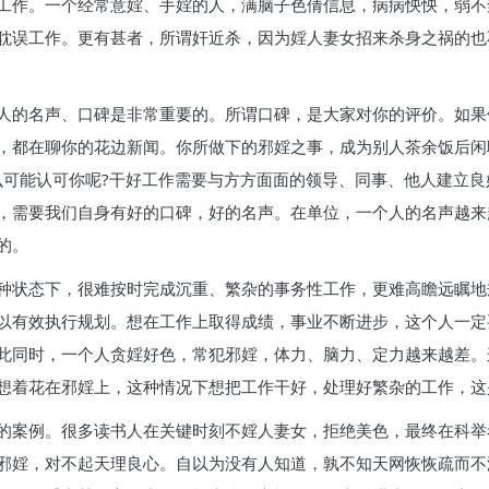
工作。一个经常意婬、手婬的人，满脑子色倩信息，病病怏怏，弱不
耽误工作。更有甚者，所谓奸近杀，因为婬人妻女招来杀身之祸的也
人的名声、口碑是非常重要的。所谓口碑，是大家对你的评价。如果
，都在聊你的花边新闻。你所做下的邪婬之事，成为别人茶余饭后闲
么可能认可你呢?干好工作需要与方方面面的领导、同事、他人建立
，需要我们自身有好的口碑，好的名声。在单位，一个人的名声越来
的。
种状态下，很难按时完成沉重、繁杂的事务性工作，更难高瞻远瞩地
以有效执行规划。想在工作上取得成绩，事业不断进步，这个人一定
此同时，一个人贪婬好色，常犯邪婬，体力、脑力、定力越来越差。
想着花在邪婬上，这种情况下想把工作干好，处理好繁杂的工作，这
的案例。很多读书人在关键时刻不婬人妻女，拒绝美色，最终在科举
邪婬，对不起天理良心。自以为没有人知道，孰不知天网恢恢疏而不