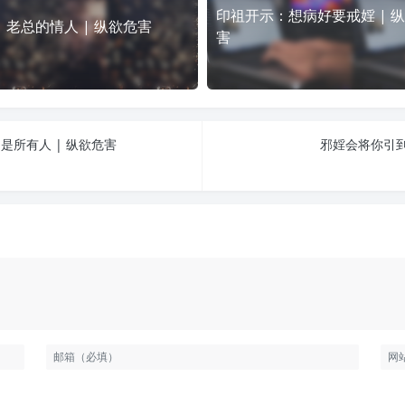
印祖开示：想病好要戒婬 | 
老总的情人 | 纵欲危害
害
所有人 | 纵欲危害
邪婬会将你引到