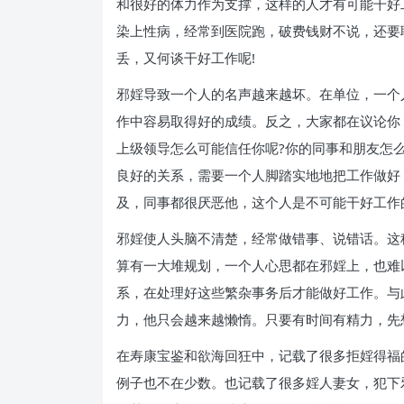
和很好的体力作为支撑，这样的人才有可能干好
染上性病，经常到医院跑，破费钱财不说，还要
丢，又何谈干好工作呢!
邪婬导致一个人的名声越来越坏。在单位，一个
作中容易取得好的成绩。反之，大家都在议论你
上级领导怎么可能信任你呢?你的同事和朋友怎
良好的关系，需要一个人脚踏实地地把工作做好
及，同事都很厌恶他，这个人是不可能干好工作
邪婬使人头脑不清楚，经常做错事、说错话。这
算有一大堆规划，一个人心思都在邪婬上，也难
系，在处理好这些繁杂事务后才能做好工作。与
力，他只会越来越懒惰。只要有时间有精力，先
在寿康宝鉴和欲海回狂中，记载了很多拒婬得福
例子也不在少数。也记载了很多婬人妻女，犯下