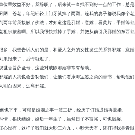
单位里效益不好，我辞职了，后来就一直找不到好一点的工作，总是
丑陋、苍老，年纪轻轻上门牙就掉了两颗。连我的妻子都说我像个老
到两年前我接触了佛法，才知道这是邪婬：意婬，看黄片，手婬等都
老祖宗蒙羞啊。所以我很快戒掉了手婬，并把从前引我邪婬的东西都
很多，我想告诉人们的是，和爱人之外的女性发生关系算邪婬，意婬
则果报来了，后悔就迟了。
观世音菩萨圣号，这些对戒除邪婬非常有帮助。
邪婬的人我也会去劝他们，让他们看康寿宝鉴之类的善书，帮助他们
人明白因果，远离邪婬。
来倒也平平，可就是婚姻之事一波三折，经历了订婚退婚再退婚。
钟情，很快结婚，婚后一年生子，虽然日子不富裕，可也温馨。
任心没有，这样子我们就大吵三六九，小吵天天有，还打得我鼻青眼