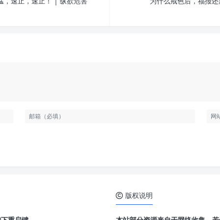
，速止，速止！ | 纵欲危害
为什么戒色后，福报还
版权说明
按下重启键。
本站部分资源来自于网络收集，若