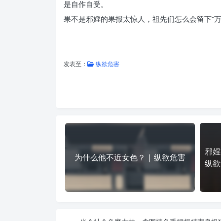
是自作自受。
果不是邪婬的果报太惊人，祖先们怎么会留下“
发表至：
纵欲危害
邪婬
为什么他不近女色？ | 纵欲危害
纵欲