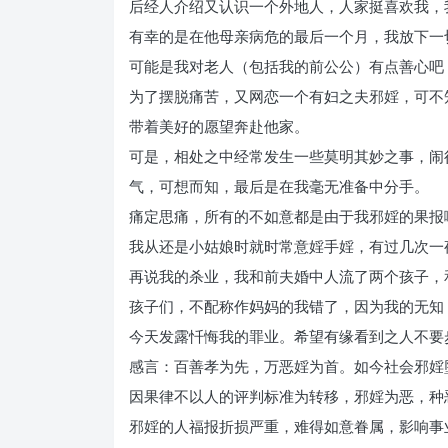
后经人介绍又认识一个外地人，人家挺喜欢我，
有幸的是在他母亲病危的最后一个月，我放下一
可能是我对老人（包括我的前公公）有点善心吧
为了摆脱痛苦，又网恋一个有妇之夫邪婬，可不
带着美好的愿望奔赴他家。
可是，相处之中经常发生一些莫明其妙之事，闹
气，可想而知，最后是在我毫无准备中分手。
痛定思痛，所有的不如意都是由于我邪婬的果报
我从还是小姑娘时就时常意婬手婬，有过几次一
再说我的杀业，我和前夫婚中人流了两个孩子，
孩子们，不配称作妈妈的我错了，因为我的无知
今天发露忏悔我的罪业。希望有缘看到之人不要
感言：百善孝为先，万恶婬为首。如今社会邪婬
因果律不以人的评判标准为转移，邪婬为恶，种
邪婬的人福报折损严重，难得如意眷属，影响事