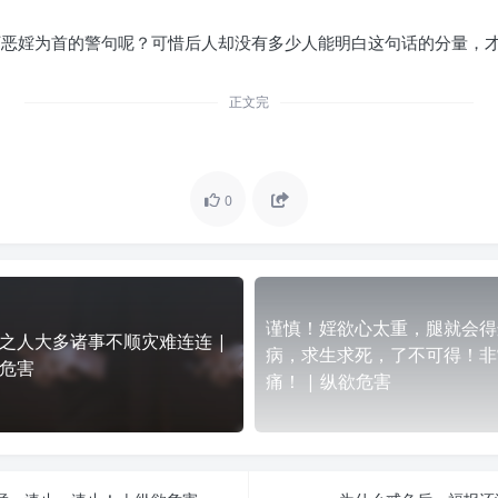
万恶婬为首的警句呢？可惜后人却没有多少人能明白这句话的分量，
正文完
0
谨慎！婬欲心太重，腿就会得
之人大多诸事不顺灾难连连 |
病，求生求死，了不可得！非
危害
痛！ | 纵欲危害