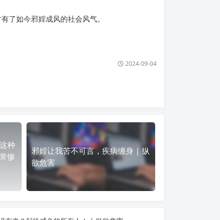
才有了如今邪婬成风的社会风气。
2024-09-04
这种
邪婬让我苦不可言，疾病缠身 | 纵
常惨
欲危害