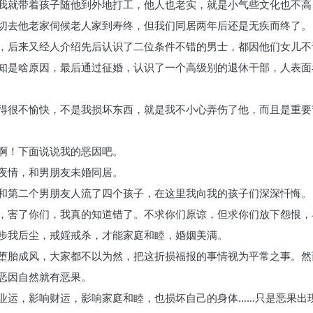
我就带着孩子随他到外地打工，他人也老实，就是小气些文化也不高
切去他老家伺候老人家到寿终，但我们同居两年后还是无疾而终了。
，后来又经人介绍先后认识了二位条件不错的男士，都因他们女儿不
知是啥原因，最后通过征婚，认识了一个高级别的退休干部，人表面
得很不愉快，不是我损坏东西，就是我不小心弄伤了他，而且是重要
啊！下面说说我的恶因吧。
夜情，和男朋友未婚同居。
和第二个男朋友人流了四个孩子，在这里我向我的孩子们深深忏悔。
，害了你们，我真的知道错了。不求你们原谅，但求你们放下怨恨，
步我后尘，戒婬戒杀，才能家庭和睦，婚姻美满。
堕胎成风，大家都不以为然，把这折损福报的事情视为平常之事。然
恶因自然就有恶果。
业运，影响财运，影响家庭和睦，也损坏自己的身体……只是恶果出