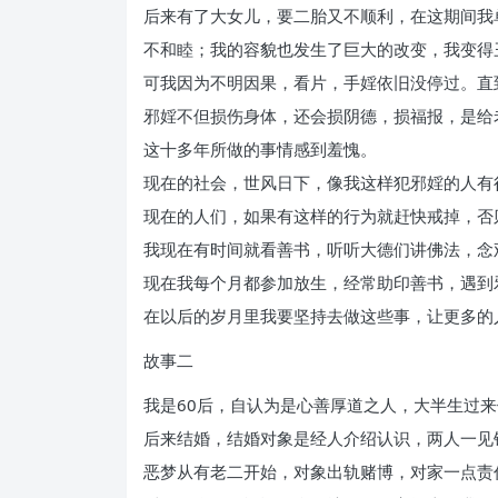
后来有了大女儿，要二胎又不顺利，在这期间我
不和睦；我的容貌也发生了巨大的改变，我变得
可我因为不明因果，看片，手婬依旧没停过。直
邪婬不但损伤身体，还会损阴德，损福报，是给
这十多年所做的事情感到羞愧。
现在的社会，世风日下，像我这样犯邪婬的人有
现在的人们，如果有这样的行为就赶快戒掉，否
我现在有时间就看善书，听听大德们讲佛法，念
现在我每个月都参加放生，经常助印善书，遇到
在以后的岁月里我要坚持去做这些事，让更多的
故事二
我是60后，自认为是心善厚道之人，大半生过
后来结婚，结婚对象是经人介绍认识，两人一见
恶梦从有老二开始，对象出轨赌博，对家一点责