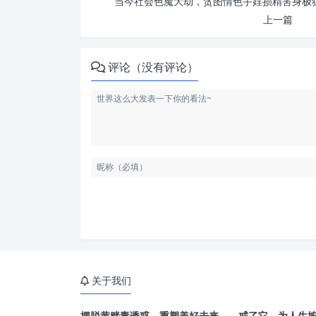
当今社会色魔大劫，贪图情色手婬损精害身极猛
上一篇
评论（没有评论）
关于我们
摆脱黄赌毒诱惑，重塑美好未来——戒了它，为人生