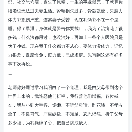
郁、社交恐怖症，丧失了原精，一生的事业就完，了就算你
结婚也无法过夫妻生活。肾精损失过多，骨髓就流，失脑力
体力都损伤严重。连累妻子受苦，现在我俩都不在一个屋
睡。得了早泄，身体就是警告你要截止，我为了治病花了很
多钱，什么法都用过，也没治好，再加上一些个人医院只是
为了挣钱。现在我干什么都力不从心，要体力没体力，记忆
力很差，反应慢免，疫力低，已成虚痨。先写到这还有好多
事下次再说。
二
老师你好通过学习我明白了一个道理，我是由父母带到这个
世界上来的，我造恶他们折福，我行善他们增福。各位戒
友，我从小到大手婬、馋懒、不听父母话、乱花钱、不孝占
全了，不良习气、严重纵欲、不知足、忘恩记怨、折了父母
多少福，为我操碎了心、把自己搞成废人。