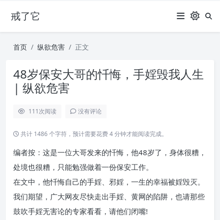
戒了它
首页
纵欲危害
正文
48岁保安大哥的忏悔，手婬毁我人生
| 纵欲危害
111
次阅读
没有评论
共计 1486 个字符，预计需要花费 4 分钟才能阅读完成。
编者按：这是一位大哥发来的忏悔，他48岁了，身体很糟，
处境也很糟，只能勉强做着一份保安工作。
在文中，他忏悔自己的手婬、邪婬，一生的幸福被婬毁灭。
我们期望，广大网友尽快走出手婬、黄网的陷阱，也请那些
鼓吹手婬无害论的专家看看，请他们闭嘴!