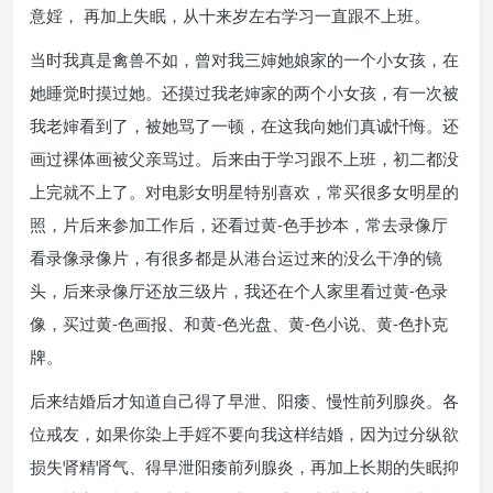
意婬， 再加上失眠，从十来岁左右学习一直跟不上班。
当时我真是禽兽不如，曾对我三婶她娘家的一个小女孩，在
她睡觉时摸过她。还摸过我老婶家的两个小女孩，有一次被
我老婶看到了，被她骂了一顿，在这我向她们真诚忏悔。还
画过裸体画被父亲骂过。后来由于学习跟不上班，初二都没
上完就不上了。对电影女明星特别喜欢，常买很多女明星的
照，片后来参加工作后，还看过黄-色手抄本，常去录像厅
看录像录像片，有很多都是从港台运过来的没么干净的镜
头，后来录像厅还放三级片，我还在个人家里看过黄-色录
像，买过黄-色画报、和黄-色光盘、黄-色小说、黄-色扑克
牌。
后来结婚后才知道自己得了早泄、阳痿、慢性前列腺炎。各
位戒友，如果你染上手婬不要向我这样结婚，因为过分纵欲
损失肾精肾气、得早泄阳痿前列腺炎，再加上长期的失眠抑