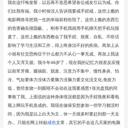
我在这忏悔发誓，以后再不造恶希望各位戒友引以为戒。你
们比我有福。我小时候没人告诉我要戒手婬戒，这些上瘾的
电影网络等把我一生的幸福前程给毁了。这些上瘾的东西它
的危害确实很隐蔽。。刚有手机我就用手机聊天把手机玩报
废了。这些上瘾的东西教会了我手婬、熬夜、自私、不听话
影响了学习生活和工作，得上终身治不好的疾病。再加上从
小就有社交恐怖症干什么都力不从心一事无成。再加上我这
个人又浑又倔。我今年48岁了，现在我的记忆力很差反应慢
以前常牙痛、腿抽筋、脱发、注意力不集中、慢性鼻炎、怕
冷、气短要体力没体力要脑力没脑力要文化没文化.免疫力
低，曾经发烧一到眼睛不会动在这我要感恩1张光盘我的同
事救了我。上面说的这种身体情况都是因为手婬熬夜和看电
视上网玩手机造成的。我现在做保安想参加一些学习都没时
间，因为我是以上白天为主，休一天很多时要赶到那一天去
办.。只能在网上转贴
戒色
文章，其它的不会这几天家的电脑