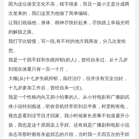
因为这位保安文化不高，错字很多，而且一篇小文是分成两
次发来的，我们这里为他做了简单编辑。
让我们祝福他，身体、精神尽快好起来，尽快踏上幸福光明
的解脱之路。
我打字比较慢，写一段,有不对的地方我再改，分几次发给
您。
我是一个因手婬和失眠抑郁(的人)，曾经自杀过。从十几岁
到现在体重只有一百一十斤，
大概(从)十七岁失眠抑郁，虽经治疗，但并没有完全治好，
十九岁参加工作后，曾经自杀一(次)。
我是一个性格内向又胆小怕事的人。从小对电影和广播剧武
侠小说特别痴迷，听收音机经常听到后半夜，村里刚有电，
视也是看到没节目才回家。我小时候家长房事不知道避开小
孩，我也是这个原因染上手婬。还有就是广播剧和电影小说
杂志等那时都有杀盗婬忘的片段，当时我一天四五次的手婬