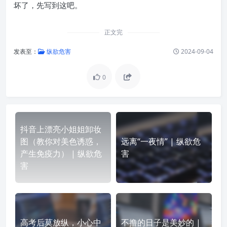
坏了，先写到这吧。
正文完
发表至：
纵欲危害
2024-09-04
0
抖音上漂亮小姐姐卸妆
图（教你对美色诱惑，
远离“一夜情” | 纵欲危
产生免疫力） | 纵欲危
害
害
高考后莫放纵，小心中
不撸的日子是美妙的 |