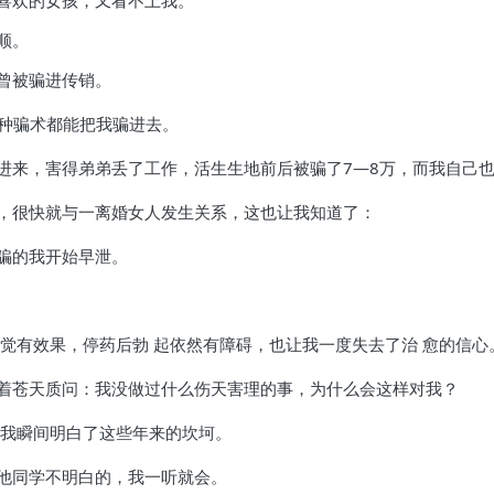
喜欢的女孩，又看不上我。
顺。
曾被骗进传销。
这种骗术都能把我骗进去。
进来，害得弟弟丢了工作，活生生地前后被骗了7—8万，而我自己
，很快就与一离婚女人发生关系，这也让我知道了：
骗的我开始早泄。
觉有效果，停药后勃 起依然有障碍，也让我一度失去了治 愈的信心
着苍天质问：我没做过什么伤天害理的事，为什么会这样对我？
，我瞬间明白了这些年来的坎坷。
他同学不明白的，我一听就会。