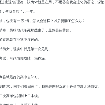
用进废退”的理论，认为SY就是在用，不用器官就会退化的谬论，深陷
误导，使我自欺了几十年。
娼，也没有一 夜 情，怎么会这样？以后娶妻子怎么办？
消毒，愚昧地想杀死那些虫子，显然是徒劳的。
简直就是在地狱中度过的。
站街女，现实中我是第一次见到。
考试，可想而知成绩一塌糊涂。
。
到县城最好的高中去补习。
每到周末，同学们都回家了，我就去网吧沉迷于色倩电影无法自拔。
二次高考也就刚上二本线。