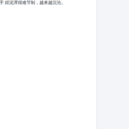
手 婬泥潭很难节制，越来越沉沦。