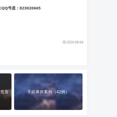
的
QQ号是：823020665
2024-09-04
欲危害
手婬鼻炎案例（42例）