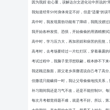
因为我婬 欲心重，误解达尔文进化论中所说的“
我知道经常SY对身体肯定不好，但是“适量”的
高中时，我发现晨勃功能有了障碍，我既没嫖过
我开始各种发慌、恐惧，开始偷偷的用酒精擦拭
高中时，学习压力大，再加邪婬和病苦的煎熬，
高考时，去考场要经过一片红灯区，穿着暴露的
考试过程中，我脑子里浮想联翩，根本静不下来
我还顾忌脸面，跟父老乡亲撒谎说自己考了高分
但撒谎只能瞒得一时，我让父母偷偷地找关系，
补习期间我还是习气不改，还是不能控制SY。
每次月考都觉得题不难，就是考不好。所以，第