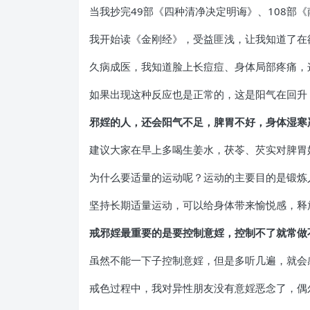
当我抄完49部《四种清净决定明诲》、108部
我开始读《金刚经》，受益匪浅，让我知道了在
久病成医，我知道脸上长痘痘、身体局部疼痛，
如果出现这种反应也是正常的，这是阳气在回升
邪婬的人，还会阳气不足，脾胃不好，身体湿寒
建议大家在早上多喝生姜水，茯苓、芡实对脾胃
为什么要适量的运动呢？运动的主要目的是锻炼
坚持长期适量运动，可以给身体带来愉悦感，释
戒邪婬最重要的是要控制意婬，控制不了就常做
虽然不能一下子控制意婬，但是多听几遍，就会
戒色过程中，我对异性朋友没有意婬恶念了，偶