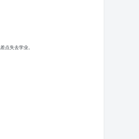
也差点失去学业。
。