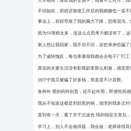
大学期间，喜欢我的女孩子，我看不上对方，我
不但如此，邪婬还致使工作后的我婚姻也一直不
事业上，邪婬导致了我的脑力下降，思维混沌，
因为SY泄精太多，连这么点思考力都没有了，
家人想让我回家，我不但不回，还把弟弟也骗了
为了减轻愧疚，每当寒暑假我都会去电子厂打工
真实的夫妻生活没有影视剧里那么刺激，感觉受
治疗中我又被骗了好多钱，简直是不计其数。
各种补 肾的药特别贵，还不起作用，即便吃药感
我从不知道这都是邪婬惹的祸，崩溃的我多次对
直到有一天，看了关于沉迷色 情的报应文章后
学习上，别人不会做得题，我会做；老师讲得其