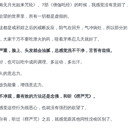
《南无月光如来咒轮》、7部《僧伽吒经》的时候，我感觉没有意婬了
欲望的世界里，所有一切都是虚假的。
这都是戒邪婬之后的戒断反应，阳气在回升，气冲病灶，所以部分於
，大家千万不要吃泄火的药，咬着牙疼忍几天就好了。
严重，脸上、头发就会油腻，总感觉洗不干净，舌苔有齿痕。
好，也可以吃中成药调理。多运动，多出汗。
人的意志力。
放负能量，增强意志力。
不净观，最有效的方法还是念佛，和听《楞严咒》。
感觉这些行为很恶心，也就没有强烈的欲望了。
尔有，听过《楞严咒》之后，就感觉跟其他同性没啥区别了。