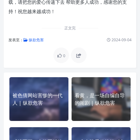
载，请把您的爱心传递下去 帮助更多人成功，感谢您的支
持！祝您越来越成功！
正文完
发表至：
纵欲危害
2024-09-04
0
被色倩网站害惨的一代
看黄，是一场自编自导
人 | 纵欲危害
的闹剧 | 纵欲危害