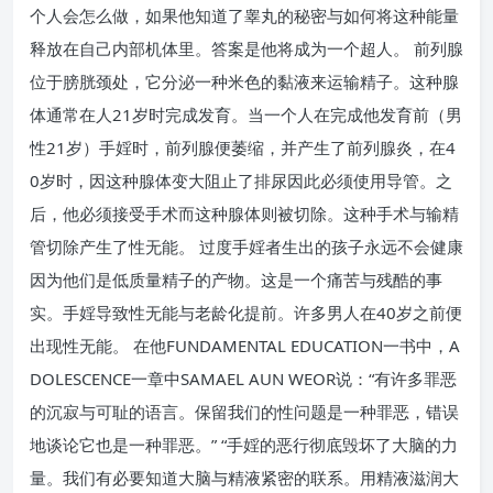
个人会怎么做，如果他知道了睾丸的秘密与如何将这种能量
释放在自己内部机体里。答案是他将成为一个超人。 前列腺
位于膀胱颈处，它分泌一种米色的黏液来运输精子。这种腺
体通常在人21岁时完成发育。当一个人在完成他发育前（男
性21岁）手婬时，前列腺便萎缩，并产生了前列腺炎，在4
0岁时，因这种腺体变大阻止了排尿因此必须使用导管。之
后，他必须接受手术而这种腺体则被切除。这种手术与输精
管切除产生了性无能。 过度手婬者生出的孩子永远不会健康
因为他们是低质量精子的产物。这是一个痛苦与残酷的事
实。手婬导致性无能与老龄化提前。许多男人在40岁之前便
出现性无能。 在他FUNDAMENTAL EDUCATION一书中，A
DOLESCENCE一章中SAMAEL AUN WEOR说：“有许多罪恶
的沉寂与可耻的语言。保留我们的性问题是一种罪恶，错误
地谈论它也是一种罪恶。” “手婬的恶行彻底毁坏了大脑的力
量。我们有必要知道大脑与精液紧密的联系。用精液滋润大