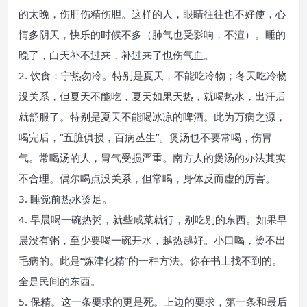
的太晚，伤肝伤精伤胆。这样的人，眼睛往往也不好使，心
情多阴天，快乐的时候不多（肺气也受影响，不渲）。睡的
晚了，白天补不过来，补过来了也伤气血。
2. 饮食：宁热勿冷。特别是夏天，不能吃冷物；冬天吃冷物
没关系，但夏天不能吃，夏天如果天热，就喝热水，出汗后
就舒服了。特别是夏天不能喝冰凉的啤酒。此为万病之源，
喝完后，“五脏俱损，百病丛生”。煲汤也不要常喝，伤胃
气。常喝汤的人，胃气受损严重。南方人的煲汤的办法其实
不合理。偶尔喝点没关系，但常喝，身体反而虚的厉害。
3. 睡觉前热水烫足。
4. 早晨喝一碗热粥，就些咸菜就行，别吃别的东西。如果早
晨没有粥，至少要喝一碗开水，越热越好。小口喝，烫不出
毛病的。此是“炼津化精”的一种方法。你在书上找不到的。
全是民间的东西。
5. 保精。这一条要求的更是死。上边的要求，第一条和最后