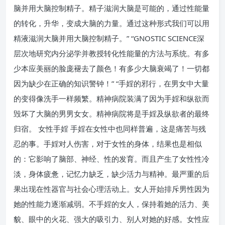
脑并用大脑控制精子。精子滋润大脑是可能的，通过性能量
的转化，升华，变成大脑的力量。通过这种形式我们可以用
精液滋润大脑并用大脑控制精子。” “GNOSTIC SCIENCE深
层次地研究内分泌学并教授转化性能量的方法与系统。有多
少本应美丽的脸庞褪去了颜色！有多少大脑衰竭了！一切都
因为缺少在正确的知识警钟！” “手婬的邪行，在男女中大量
的变得像洗手一样频繁。精神病院装满了因为手婬和纵欲而
毁坏了大脑的男男女女。精神病院将是手婬及纵欲者的最终
归宿。 女性手婬 手婬在女性中也同样普遍，这是痛苦与残
忍的事。手婬对人伤害，对于女性的身体，结果也是相似
的：它影响了脑部、神经、性的发育。而且产生了女性性冷
淡，身体疲惫，记忆力缺乏，缺少活力与精神。最严重的后
果出现在性器官与社会心理活动上。女人开始排斥男性因为
她的性能力逐渐减弱。不手婬的女人，保持着她的活力、美
貌、眼中的火花、强大的吸引力、别人对她的好感。女性应