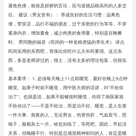
避免色倩，粗俗及婬秽的言论，应与道德品格高尚的人多交
往。 建议（男女皆有）： 养成良好的生活习惯：远离色
倩，荤笑话，品行不端的朋友，过于亲密的行为等等。不穿
紧身内衣，增加素食，减少肉类的食用量，特别是在晚餐
时。 男同胞的福音（民间的一种龙精虎猛的养生术） 讲点
民间实用的东西吧，管保比你吃什么大补药要强。这点东
西，多是老师讲过的，很土，没有太多的理论包装，但很实
用。
基本要求： 1. 必须每天晚上11点前睡觉，最好在晚上9点钟
睡觉。如果子时前不睡觉，用中医大师的话讲，叫“不给你
治了”。也就是说，如果不能够按时睡觉，你得了病医家就
不给你治了——不是不给治，而是治不好。睡觉，是人生第
一件大事。熬夜的人，无论男女，伤肾伤肝，气血双亏，照
镜子，脸都灰土一片。啥也别练了，等死吧。因此，早起没
关系，但晚睡不行。特别是总感觉精神郁闷的人，肯定是睡