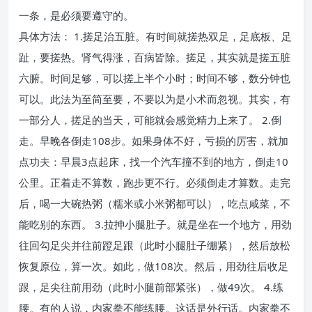
一条，是必须要遵守的。
具体方法： 1.搓足治五脏。有时间就搓热双足，足底板、足
趾，要搓热。肾气得涨，百病皆除。搓足，其实就是搓五脏
六腑。时间足够，可以搓上半个小时；时间不够，数分钟也
可以。此法为至简至要，不要以为是小术而忽视。其实，有
一部分人，搓足的当天，可能就会感觉精力上来了。 2.倒
走。早晚各倒走108步。如果身体不好，亏损的厉害，就加
点功夫：早晨3点起床，找一个汽车撞不到的地方，倒走10
公里。正着走不算数，跑步更不行。必须倒走才算数。走完
后，喝一大碗热粥（糯米或小米粥都可以），吃点咸菜，不
能吃别的东西。 3.拉抻小腿肚子。就是坐在一个地方，用劲
往回勾足尖并往前蹬足跟（此时小腿肚子绷紧），然后放松
恢复原位，算一次。如此，做108次。然后，用劲往后收足
跟，足尖往前用劲（此时小腿前部紧张），做49次。 4.练
腰。有的人说，内家拳不能练腰。这话是外行话。内家拳不