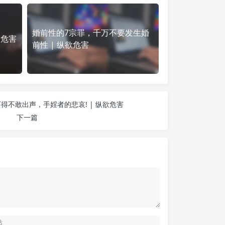
婚前性的7宗罪，千万不要发生婚
欲危害
前性 | 纵欲危害
得不敢出声，手婬者的悲哀! | 纵欲危害
下一篇