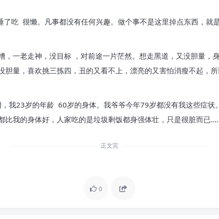
，睡了吃 很懒。凡事都没有任何兴趣。做个事不是这里掉点东西，就是
糟，一老走神，没目标 ，对前途一片茫然。想走黑道，又没胆量，
没胆量，喜欢挑三拣四，丑的又看不上，漂亮的又害怕消瘦不起，所
期，我23岁的年龄 60岁的身体。我爷爷今年79岁都没有我这些症
都比我的身体好，人家吃的是垃圾剩饭都身强体壮，只是很脏而已…
正文完
0