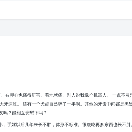
不严。右脚心也痛得厉害。着地就痛。别人说我像个机器人。 一点不灵
个大牙深蛀。 还有一个犬齿自己碎了一半啊。其他的牙齿中间都是
友吗？能相互安慰下吗？
较小，手婬以后几年来长不胖，体形不标准。很瘦吃再多东西也长不