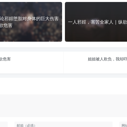
论邪婬堕胎对身体的巨大伤害
一人邪婬，害苦全家人 | 纵
纵欲危害
纵欲危害
姐姐被人欺负，我却吓