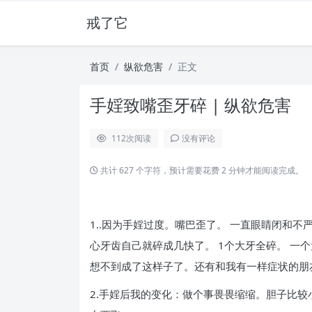
戒了它
首页
纵欲危害
正文
手婬致嘴歪牙碎 | 纵欲危害
112
次阅读
没有评论
共计 627 个字符，预计需要花费 2 分钟才能阅读完成。
1..因为手婬过度。嘴巴歪了。 一直眼睛闭和
心牙齿自己就碎成几快了。 1个大牙全碎。 一
想不到成了这样子了。还有和我有一样症状的朋
2.手婬后我的变化：做个事畏畏缩缩。胆子比