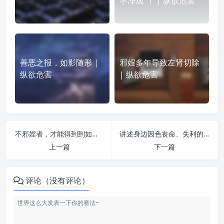
不净观”！ | 纵欲危害
善恶之报，如影随形 |
邪婬多年导致左肾切除
纵欲危害
| 纵欲危害
不邪婬者，才能得到到如意眷属报 | 纵欲危害
讲述身边因色丧命、失利的真实故事 | 纵欲危害
上一篇
下一篇
评论（没有评论）