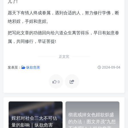
儿了!
愿天下有情人终成眷属，遇到合适的人，努力修行学佛，断
绝邪婬，手婬和意婬。
把写此文章的功德回向给六道众生离苦得乐，早日有如意眷
属，共同修行，早证菩提!
正文完
发表至：
纵欲危害
2024-09-04
0
彻底戒掉女色婬欲炽盛
婬邪对社会三大不可估
的办法：图文并茂“九想
量的影响 | 纵欲危害