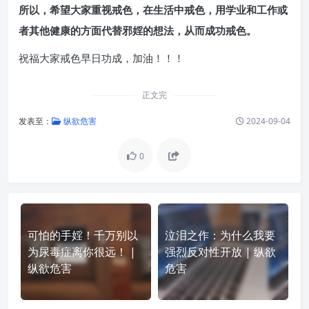
所以，希望大家重视戒色，在生活中戒色，用学业和工作或
者其他健康的方面代替邪婬的想法，从而成功戒色。
祝福大家戒色早日功成，加油！！！
正文完
发表至：
纵欲危害
2024-09-04
0
可怕的手婬！千万别以
泣泪之作：为什么我要
为尿毒症离你很远！ |
强烈反对性开放 | 纵欲
纵欲危害
危害