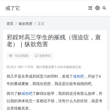
戒了它
首页
纵欲危害
正文
邪婬对高三学生的摧残（强迫症，衰
老） | 纵欲危害
102
次阅读
没有评论
共计 1861 个字符，预计需要花费 5 分钟才能阅读完成。
我几乎是在养成邪婬恶习的同时，发现了
戒色吧
，开始了6
年的屡戒屡败，我现在想想，我还是比较有福报的吧。
因为了解
戒色吧
了解得比较早，我邪婬还没有那么放肆，所
以我的身体状态一直都还不错，没有什么大的症状，就是考
运变得极其差。