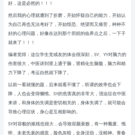
好，这是必然的！！！
然后我的心理就遭到了折磨，开始怀疑自己的能力，开始认
为自己再也无法考好了，开始惶恐、绝望而又痛苦，种种不
好的心理问题，好像在达到那个邪婬的临界点之后，一下子
就来了！！！
编者觉得：这位学生党戒友的体会很深刻，SY、YY对脑力的
伤害很大，中医讲到肾上通于脑，肾精化生脑髓，脑力和精
力下降了，考运自然就下降了。
以前一看就懂的题，后来就看不懂了，听课的效率也会下
降，人也会变得懒惰。SY的危害真的非常大，强迫症在中医
来讲，和身体的失调是密切相关的，身体失调了，就可能会
导致心理症状，身心是互相影响的。
SY对容貌的摧残也很大，会导致容颜衰败，有一种颓废、憔
悴、未老先衰的感觉，脸色灰暗，全身没劲，没精神。青春