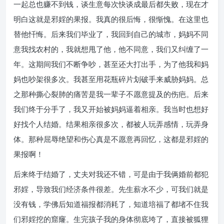
一起总也赚不到钱，谈生意每次快谈成最后都失败，现在才
明白这就是邪婬的果报。我真的很后悔，很惭愧。在这里也
替他忏悔。后来我们毕业了，我回到自己的城市，妈妈不同
意我找农村的，我就想甩了他，他不同意，我们又纠缠了一
年。这期间我们不断争吵，甚至还大打出手，为了他我和妈
妈也吵架很多次。我甚至用花瓶碎片划破手来威胁妈妈。总
之那种撕心裂肺的痛苦是我一辈子不愿意提及的伤疤。后来
我们终于分手了，我又开始被妈妈逼着相亲。我当时也想好
好找个人结婚。结果相亲很多次，都被人玩弄感情，玩弄身
体。那种屈辱绝望和伤心真是不愿意再回忆，这都是邪婬的
果报啊！
后来终于结婚了，丈夫对我还不错，可是由于我俩婚前都犯
邪婬，导致我们经济条件很差。先生薪水不少，可我们就是
没有钱，学佛后知道福报都消耗了，知道培福了都堵不住我
们邪婬挖的窟窿。生完孩子我的身体彻底垮了，直接被狐狸