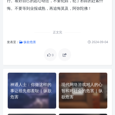
行。看好自己的起心动念，不要犯婬，犯了邪婬的赶紧忏
悔。不要等到业报成熟，再追悔莫及，阿弥陀佛！
正文完
发表至：
纵欲危害
2024-09-04
0
神通人士：你做这样的
现代网络游戏对人的心
事让祖先都羞耻 | 纵欲
智和对社会的危害 | 纵
危害
欲危害