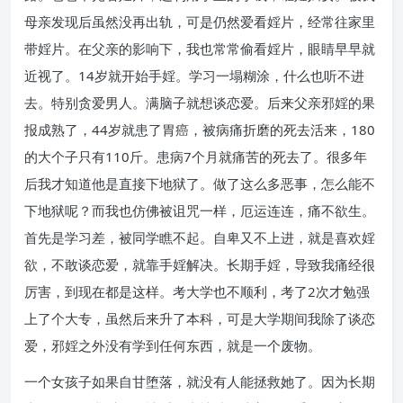
母亲发现后虽然没再出轨，可是仍然爱看婬片，经常往家里
带婬片。在父亲的影响下，我也常常偷看婬片，眼睛早早就
近视了。14岁就开始手婬。学习一塌糊涂，什么也听不进
去。特别贪爱男人。满脑子就想谈恋爱。后来父亲邪婬的果
报成熟了，44岁就患了胃癌，被病痛折磨的死去活来，180
的大个子只有110斤。患病7个月就痛苦的死去了。很多年
后我才知道他是直接下地狱了。做了这么多恶事，怎么能不
下地狱呢？而我也仿佛被诅咒一样，厄运连连，痛不欲生。
首先是学习差，被同学瞧不起。自卑又不上进，就是喜欢婬
欲，不敢谈恋爱，就靠手婬解决。长期手婬，导致我痛经很
厉害，到现在都是这样。考大学也不顺利，考了2次才勉强
上了个大专，虽然后来升了本科，可是大学期间我除了谈恋
爱，邪婬之外没有学到任何东西，就是一个废物。
一个女孩子如果自甘堕落，就没有人能拯救她了。因为长期