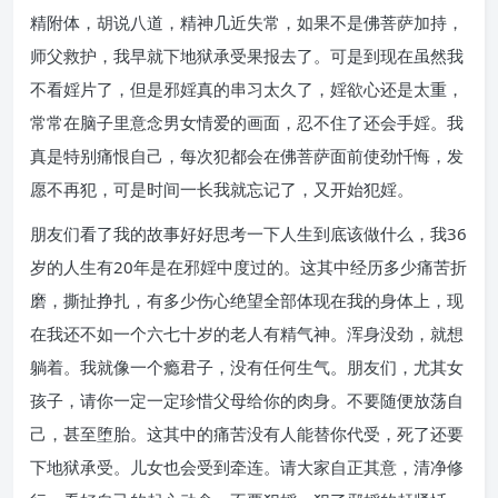
精附体，胡说八道，精神几近失常，如果不是佛菩萨加持，
师父救护，我早就下地狱承受果报去了。可是到现在虽然我
不看婬片了，但是邪婬真的串习太久了，婬欲心还是太重，
常常在脑子里意念男女情爱的画面，忍不住了还会手婬。我
真是特别痛恨自己，每次犯都会在佛菩萨面前使劲忏悔，发
愿不再犯，可是时间一长我就忘记了，又开始犯婬。
朋友们看了我的故事好好思考一下人生到底该做什么，我36
岁的人生有20年是在邪婬中度过的。这其中经历多少痛苦折
磨，撕扯挣扎，有多少伤心绝望全部体现在我的身体上，现
在我还不如一个六七十岁的老人有精气神。浑身没劲，就想
躺着。我就像一个瘾君子，没有任何生气。朋友们，尤其女
孩子，请你一定一定珍惜父母给你的肉身。不要随便放荡自
己，甚至堕胎。这其中的痛苦没有人能替你代受，死了还要
下地狱承受。儿女也会受到牵连。请大家自正其意，清净修