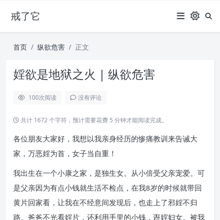
戒了它
首页
纵欲危害
正文
婬欲是地狱之火 | 纵欲危害
100
次阅读
没有评论
共计 1672 个字符，预计需要花费 5 分钟才能阅读完成。
各位朋友大家好，我想以我亲身经历的惨痛教训来告诫大
家，万恶婬为首，女子当自重！
我出生在一个小康之家，是独生女。从小倍受父亲宠爱。可
是父亲因为有点小钱就生活不检点，在我8岁的时候就带回
黄片回家看，让我在不经意间发现后，也走上了邪婬不归
路。爸爸不光看婬片，还利用手里的小钱，诳婬妇女。被我