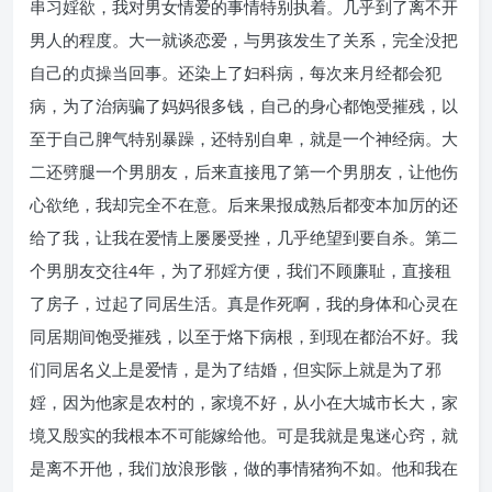
串习婬欲，我对男女情爱的事情特别执着。几乎到了离不开
男人的程度。大一就谈恋爱，与男孩发生了关系，完全没把
自己的贞操当回事。还染上了妇科病，每次来月经都会犯
病，为了治病骗了妈妈很多钱，自己的身心都饱受摧残，以
至于自己脾气特别暴躁，还特别自卑，就是一个神经病。大
二还劈腿一个男朋友，后来直接甩了第一个男朋友，让他伤
心欲绝，我却完全不在意。后来果报成熟后都变本加厉的还
给了我，让我在爱情上屡屡受挫，几乎绝望到要自杀。第二
个男朋友交往4年，为了邪婬方便，我们不顾廉耻，直接租
了房子，过起了同居生活。真是作死啊，我的身体和心灵在
同居期间饱受摧残，以至于烙下病根，到现在都治不好。我
们同居名义上是爱情，是为了结婚，但实际上就是为了邪
婬，因为他家是农村的，家境不好，从小在大城市长大，家
境又殷实的我根本不可能嫁给他。可是我就是鬼迷心窍，就
是离不开他，我们放浪形骸，做的事情猪狗不如。他和我在