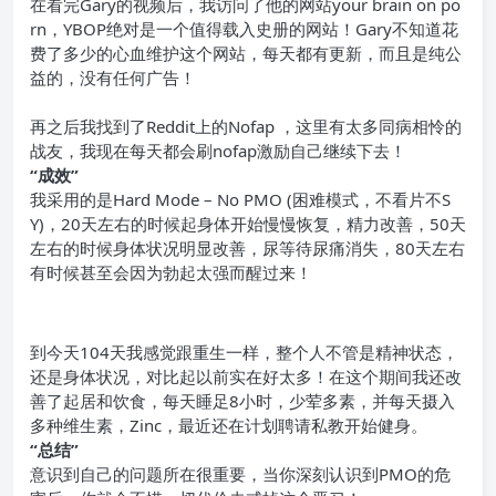
在看完Gary的视频后，我访问了他的网站your brain on po
rn，YBOP绝对是一个值得载入史册的网站！Gary不知道花
费了多少的心血维护这个网站，每天都有更新，而且是纯公
益的，没有任何广告！
再之后我找到了Reddit上的Nofap ，这里有太多同病相怜的
战友，我现在每天都会刷nofap激励自己继续下去！
“成效
”
我采用的是Hard Mode – No PMO (困难模式，不看片不S
Y)，20天左右的时候起身体开始慢慢恢复，精力改善，50天
左右的时候身体状况明显改善，尿等待尿痛消失，80天左右
有时候甚至会因为勃起太强而醒过来！
到今天104天我感觉跟重生一样，整个人不管是精神状态，
还是身体状况，对比起以前实在好太多！在这个期间我还改
善了起居和饮食，每天睡足8小时，少荤多素，并每天摄入
多种维生素，Zinc，最近还在计划聘请私教开始健身。
“总结
”
意识到自己的问题所在很重要，当你深刻认识到PMO的危