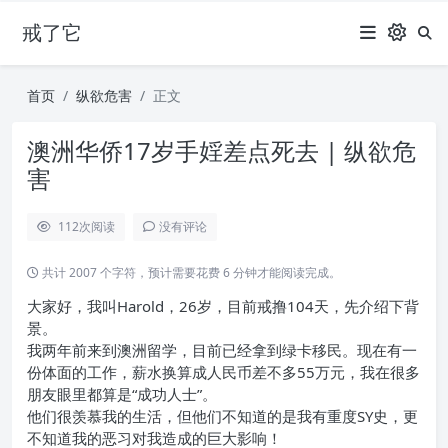
戒了它
首页
纵欲危害
正文
澳洲华侨17岁手婬差点死去 | 纵欲危
害
112
次阅读
没有评论
共计 2007 个字符，预计需要花费 6 分钟才能阅读完成。
大家好，我叫Harold，26岁，目前戒撸104天，先介绍下背
景。
我两年前来到澳洲留学，目前已经拿到绿卡移民。现在有一
份体面的工作，薪水换算成人民币差不多55万元，我在很多
朋友眼里都算是“成功人士”。
他们很羡慕我的生活，但他们不知道的是我有重度SY史，更
不知道我的恶习对我造成的巨大影响！