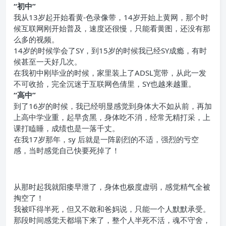
“
初中”
我从13岁起开始看黄-色录像带，14岁开始上黄网，那个时
候互联网刚开始普及，速度还很慢，只能看黄图，还没有那
么多的视频。
14岁的时候学会了SY，到15岁的时候我已经SY成瘾，有时
候甚至一天好几次。
在我初中刚毕业的时候，家里装上了ADSL宽带，从此一发
不可收拾，完全沉迷于互联网色倩里，SY也越来越重。
“
高中”
到了16岁的时候，我已经明显感觉到身体大不如从前，再加
上高中学业重，起早贪黑，身体吃不消，经常无精打采，上
课打瞌睡，成绩也是一落千丈。
在我17岁那年，sy 后就是一阵剧烈的不适，强烈的亏空
感，当时感觉自己快要死掉了！
从那时起我就阳痿早泄了，身体也极度虚弱，感觉精气全被
掏空了！
我被吓得半死，但又不敢和爸妈说，只能一个人默默承受。
那段时间感觉天都塌下来了，整个人半死不活，魂不守舍，