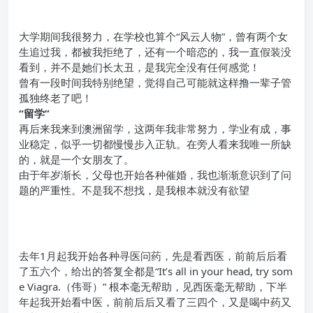
大学期间我很努力，在学校也算个“风云人物”，曾有两个女
生追过我，都被我拒绝了，还有一个暗恋的，我一直假装没
看到，并不是她们长太丑，是我完全没有任何感觉！
曾有一段时间我特别绝望，觉得自己可能就这样撸一辈子管
孤独终老了吧！
“留学
”
再后来我来到澳洲留学，这两年我非常努力，学业有成，事
业稳定，似乎一切都慢慢步入正轨。在旁人看来我唯一所缺
的，就是一个女朋友了。
由于年岁渐长，父母也开始各种催婚，我也渐渐意识到了问
题的严重性。不是我不想找，是我根本就没有欲望
去年1月起我开始各种寻医问药，先是看西医，前前后后看
了五六个，给出的答复全都是“It’s all in your head, try som
e Viagra.（伟哥）” 根本毫无帮助，见西医毫无帮助，下半
年起我开始看中医，前前后后又看了三四个，又是喝中药又