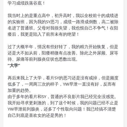
学习成绩跌落谷底！
我当时上的是重点高中，初升高时，我以全校前十的成绩进
的实验班，因为我的SY恶习，成绩一路滑成倒数，高二被除
名进了普通班。父母对我很失望，我也恨自己不争气！在阳
痿后，我更是陷入了前所未有的绝望！
过了大概半年，情况有些好转了，我的精力开始恢复，但是
还是大不如从前，阳痿稍微有点改善。除此之外尿频、尿等
待、尿痛等前列腺炎症状也悉数出现。
“大学
”
再后来我上了大学，看片SY的恶习还是没有戒掉，但是频度
低多了，一周两三次的样子，YW早泄一直没有好，反而有
加重的趋势。
由于多年的看片和SY，普通的不良影片我已经完全没感觉。
我开始寻求更刺激的，到了这个时候，我的问题已经不止是
YW早泄前列腺炎，还多了个性取向问题！我已经搞不清楚
自己到底是喜欢女的还是男的！