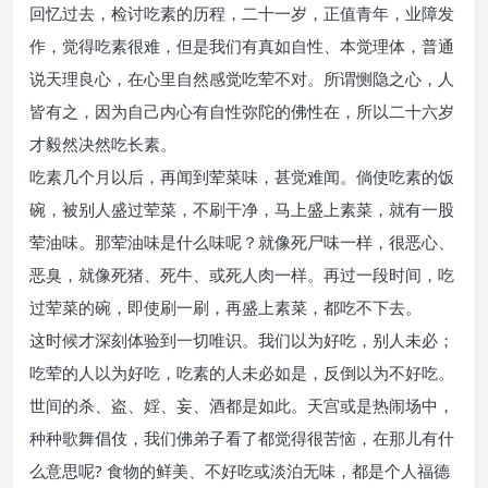
回忆过去，检讨吃素的历程，二十一岁，正值青年，业障发
作，觉得吃素很难，但是我们有真如自性、本觉理体，普通
说天理良心，在心里自然感觉吃荤不对。所谓恻隐之心，人
皆有之，因为自己内心有自性弥陀的佛性在，所以二十六岁
才毅然决然吃长素。
吃素几个月以后，再闻到荤菜味，甚觉难闻。倘使吃素的饭
碗，被别人盛过荤菜，不刷干净，马上盛上素菜，就有一股
荤油味。那荤油味是什么味呢？就像死尸味一样，很恶心、
恶臭，就像死猪、死牛、或死人肉一样。再过一段时间，吃
过荤菜的碗，即使刷一刷，再盛上素菜，都吃不下去。
这时候才深刻体验到一切唯识。我们以为好吃，别人未必；
吃荤的人以为好吃，吃素的人未必如是，反倒以为不好吃。
世间的杀、盗、婬、妄、酒都是如此。天宫或是热闹场中，
种种歌舞倡伎，我们佛弟子看了都觉得很苦恼，在那儿有什
么意思呢? 食物的鲜美、不好吃或淡泊无味，都是个人福德