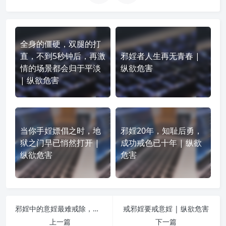
全身的僵硬，双腿的打
直，不到5秒钟后，再激
邪婬者人生再无青春 |
情的场景都会归于平淡
纵欲危害
| 纵欲危害
当你手婬嫖倡之时，地
邪婬20年，知耻后勇，
狱之门早已悄然打开 |
成功戒色已十年 | 纵欲
纵欲危害
危害
邪婬中的意婬最难戒除，婬乱行为天怒人怨！ | 纵欲危害
戒邪婬要戒意婬 | 纵欲危害
上一篇
下一篇