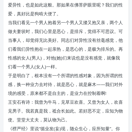
爱异性，也是如此这般。那如果在佛菩萨眼里呢？我们的性
爱，真好比是狗啃大便了。
当我们看见一个男人抱着另一个男人又搂又抱又亲，两个人
做夫妻状时，我们心里是恶心，是排斥，觉得不可思议。可
当事人，却觉得无比美好。同志们对异性没有丝毫感觉，他
们看我们异性抱在一起亲热，是恶心的，是极为排斥的。再
性感的女人(男人)，对他(她)们来说也是没有感觉，就像我
们看一个男人(女人)一样。
于是明白了，根本没有一个所谓的性感对象，因为所谓的性
感，换一种业力去对待，就是恶心，就是麻木——我们对外
境的感受，原来都不是自主的，是业力在控制着啊!
王安石有诗：我曾为牛马，见草豆欢喜。又曾为女人，欢喜
见男子。我若真是我，祗合长如此。若好恶不定，应知为物
使。堂堂大丈夫，莫认物为己。
《楞严经》里说“循业发(妄)现，随众生心，应所知量”。你