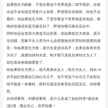
如果投生为蚂蚁，于是你看这个世界就是二维平面的，你就
永远不会知道足球是什么东西，即使摆在你面前，你也不会
看到；你如果投生为狗，于是你看这个世界就是灰色的，鲜
艳的玫瑰花你是无缘见到了，即使你整日跑在花丛中。
同时你还会觉得大便是无比的香；你如果投生为老鼠，就天
生怕猫，想象不出人类为什么会把猫抱在怀里轻轻抚摸的感
觉；你如果投生为鱼，就天生是游泳高手；后来这条鱼转世
为鸟了，就最怕掉到水里。刚才那只老鼠后来转生为人了，
就也喜欢抱着猫爱抚了。
你如果投生为男人，就天然喜欢女人；投生为女人，就从16
岁开始幻想着自己的白马王子。也不管这个白马王子的前生
很可能是一条毒蛇，那时女孩还在家里的后院见过，怕得要
死。
从怕得要死，到爱得要死，是什么造成了如此转变?循业发
(妄)现，随众生心，应所知量！