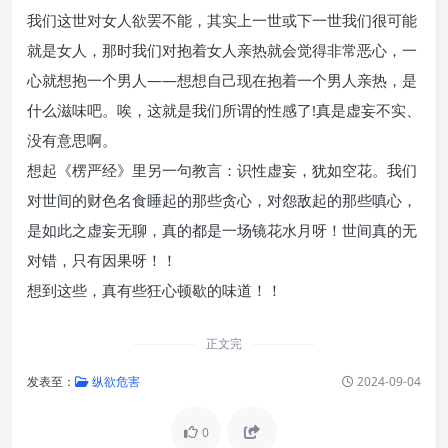
我们这世对女人欲罢不能，其实上一世或下一世我们很可能
就是女人，那时我们对抱着女人亲热就会觉得非常恶心，一
心就想抱一个男人——想想自己现在抱着一个男人亲热，是
什么滋味吧。唉，这就是我们所谓的性感了!真是虚妄不实、
没有意思啊。
想起《楞严经》里另一句教言：识性虚妄，犹如空花。我们
对世间的财色名食睡起的那些贪心，对怨敌起的那些嗔心，
是如此之虚妄无聊，真的都是一场镜花水月呀！世间真的无
对错，只有因果呀！！
想到这些，真有些狂心顿歇的味道！！
正文完
发表至：
纵欲危害
2024-09-04
0