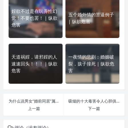
婬欲不过是在玩弄性幻
五个婚外情的苦逼例子
觉！不要也罢！ | 纵欲
| 纵欲危害
危害
天道祸婬，请邪婬的人
一夜情的悲剧：婚姻破
速速回头！！！ | 纵欲
裂，孩子撞死 | 纵欲危
危害
害
为什么说男女“婚前同居”属于“邪婬”！ | 纵欲危害
吸烟的十大毒害令人心胆俱裂 | 纵欲危害
上一篇
下一篇
评论（没有评论）