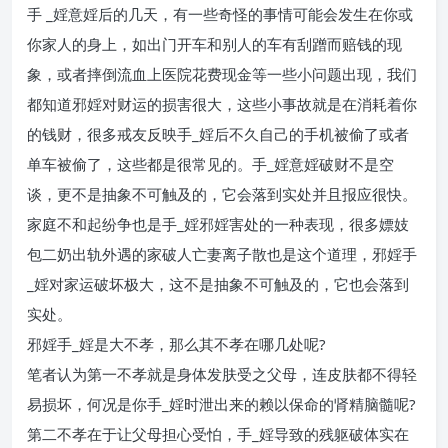
手 _婬意婬后的几天，有一些奇怪的事情可能会发生在你或
你家人的身上，如出门开车和别人的车有刮蹭而赔钱的现
象，或者摔倒流血上医院花费现金等一些小问题出现，我们
都知道邪婬对财运的损害很大，这些小事故就是在消耗着你
的钱财，很多戒友反映手_婬后不久自己的手机被偷了或者
单车被偷了，这些都是很常见的。手_婬意婬破财不是空
谈，更不是抽象不可触及的，它会落到实处并且报应很快。
家庭不和起纷争也是手_婬邪婬害处的一种表现，很多嫖妓
包二奶出轨外遇的家破人亡妻离子散也是这个道理，邪婬手
_婬对家运破坏极大，这不是抽象不可触及的，它也会落到
实处。
邪婬手_婬是大不孝，那么其不孝在哪几处呢?
笔者认为第一不孝就是身体发肤受之父母，连皮肤都不得轻
易损坏，何况是你手_婬时泄出来的赖以保命的肾精脑髓呢?
第二不孝在于让父母担心受怕，手_婬导致的残躯破体实在