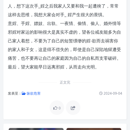
人，想下这次手_婬之后我家人又要和我一起遭殃了，常常
这样去思维，我想大家会对手_ 婬产生很大的畏惧。
意婬、手婬、嫖妓、出轨、一夜情、偷情、偷人、婚外情等
邪婬对家运的影响很大是真实不虚的，望各位戒友能多为自
己家人着想，不要为了自己的短暂缥缈的婬-欲而去祸害你
的家人和子女，这是得不偿失的，即使是自己深陷地狱遭受
痛苦，也不要再让自己的家庭因为自己的自私而支零破碎。
最后，望大家能早日远离邪婬，从而走向光明。
正文完
发表至：
纵欲危害
2024-09-04
0