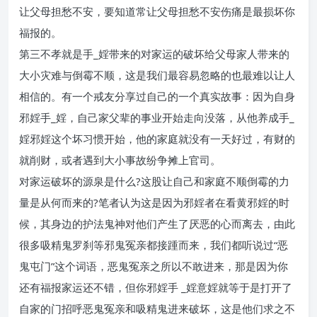
让父母担愁不安，要知道常让父母担愁不安伤痛是最损坏你
福报的。
第三不孝就是手_婬带来的对家运的破坏给父母家人带来的
大小灾难与倒霉不顺，这是我们最容易忽略的也最难以让人
相信的。有一个戒友分享过自己的一个真实故事：因为自身
邪婬手_婬，自己家父辈的事业开始走向没落，从他养成手_
婬邪婬这个坏习惯开始，他的家庭就没有一天好过，有财的
就削财，或者遇到大小事故纷争摊上官司。
对家运破坏的源泉是什么?这股让自己和家庭不顺倒霉的力
量是从何而来的?笔者认为这是因为邪婬者在看黄邪婬的时
候，其身边的护法鬼神对他们产生了厌恶的心而离去，由此
很多吸精鬼罗刹等邪鬼冤亲都接踵而来，我们都听说过“恶
鬼屯门”这个词语，恶鬼冤亲之所以不敢进来，那是因为你
还有福报家运还不错，但你邪婬手 _婬意婬就等于是打开了
自家的门招呼恶鬼冤亲和吸精鬼进来破坏，这是他们求之不