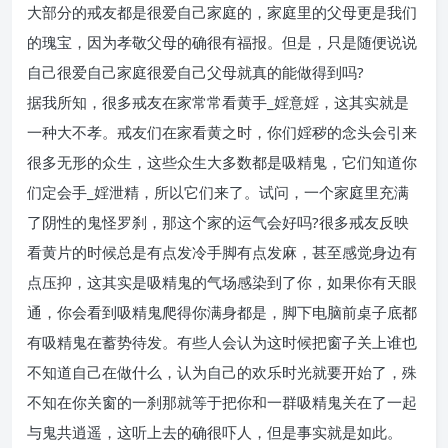
大部分的戒友都是很爱自己家庭的，家庭里的父母更是我们
的瑰宝，因为孝敬父母的确很有福报。但是，只是随便说说
自己很爱自己家庭很爱自己父母就真的能做得到吗?
据我所知，很多戒友在家常常看黄手_婬意婬，这其实就是
一种大不孝。戒友们在家看黄之时，你们婬秽的念头会引来
很多无形的众生，这些众生大多数都是吸精鬼，它们知道你
们定会手_婬泄精，所以它们来了。试问，一个家庭里充满
了阴性的鬼怪罗刹，那这个家的运气会好吗?很多戒友反映
看黄片的时候总是有点发冷手脚有点发麻，甚至感觉身边有
点压抑，这其实是吸精鬼的气场感染到了你，如果你有天眼
通，你会看到吸精鬼爬得你满身都是，脚下电脑前桌子底都
有吸精鬼在蓄势待发。有些人会认为这时候把窗子关上谁也
不知道自己在做什么，认为自己的欢乐时光就要开始了，殊
不知在你关窗的一刹那就等于把你和一群吸精鬼关在了一起
与鬼共逍遥，这听上去的确很吓人，但是事实就是如此。