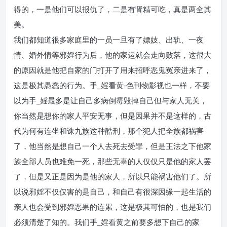
得的，一是他们可以报仇了，二是有肾精可吃，真是两全其
美。
我们都知道很多家庭里的一员一旦有了嫖妓、出轨、一夜
情、婚外情等邪婬行为后，他的家运就会走向败落，这很大
的原因就是他把自家的门打开了用来招呼恶鬼冤亲进来了，
这是极其愚蠢的行为。手_婬看黄-色刊物影视也一样，不要
以为手_婬最多是让自己多病倒霉毁掉自己但与家人无关，
你当然是想你的家人平安无事，但是因果并不是这样的，古
代为何有连坐和诛九族这种酷刑，那个犯人把全族都祸害
了，他当然是想自己一个人去死去受罪，但是王法之下他家
族全部人员也难免一死，那些无辜的人仅仅只是他的家人罢
了，但是又正是因为是他的家人，所以只能祸害他们了。所
以说邪婬不仅仅害的是自己，和自己有很深因缘一起生活的
亲人也会受到邪婬恶果的连累，这是极其可怕的，也是我们
必须清楚了知的。我们手_婬看黄之前要多想下自己的家