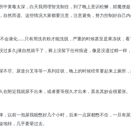
所中黄毒太深，白天我用理智克制住，到了晚上意识松懈，婬魔便趁虚
，自然而遗。这些情况大家都要注意，注意避免，努力控制好自己内
都不会液化……只有用洗衣粉才能洗脱，严重的时候甚至是果冻状，看
没过多久j液自然就干了，裤上没留下任何痕迹，像是没遗过精一样，
尿不尽、尿道分叉等等一系列症状，晚上的时候经常要起来上厕所，
人在附近我就尿不出来，或者要等很久才出来，莫名其妙会很紧张。
降，以前一泡尿我能憋好几个小时，后来一点尿都憋不住，一旦有尿
旋地转，几乎要晕过去。