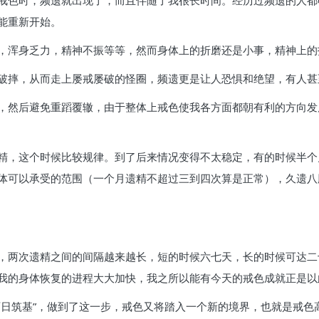
戒色时，频遗就出现了，而且伴随了我很长时间。经历过频遗的人都
能重新开始。
，浑身乏力，精神不振等等，然而身体上的折磨还是小事，精神上的
破摔，从而走上屡戒屡破的怪圈，频遗更是让人恐惧和绝望，有人甚
，然后避免重蹈覆辙，由于整体上戒色使我各方面都朝有利的方向发
精，这个时候比较规律。到了后来情况变得不太稳定，有的时候半个
体可以承受的范围（一个月遗精不超过三到四次算是正常），久遗八
，两次遗精之间的间隔越来越长，短的时候六七天，长的时候可达二
我的身体恢复的进程大大加快，我之所以能有今天的戒色成就正是以
百日筑基”，做到了这一步，戒色又将踏入一个新的境界，也就是戒色