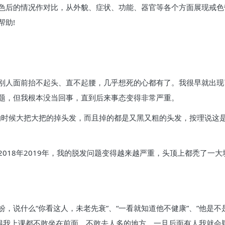
色后的情况作对比，从外貌、症状、功能、器官等各个方面展现戒色
帮助!
别人面前抬不起头、直不起腰，几乎想死的心都有了。我很早就出现了
题，但我根本没当回事，直到后来事态变得非常严重。
头的时候大把大把的掉头发，而且掉的都是又黑又粗的头发，按理说这
018年2019年，我的脱发问题变得越来越严重，头顶上都秃了一
，说什么“你看这人，未老先衰”、“一看就知道他不健康”、”他是
搞得我上课都不敢坐在前面，不敢去人多的地方，一旦后面有人我就会