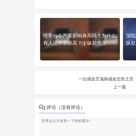
经常sy会严重影响身高吗？为什么
深陷
有人还个子很高？ | 纵欲危害
纵欲
一位感染艾滋病戒友忠告之言 ！
上一篇
评论（没有评论）