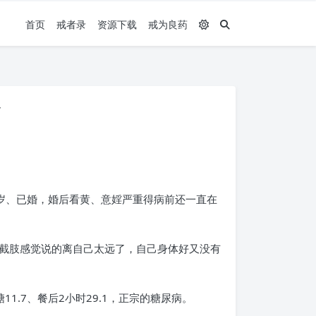
首页
戒者录
资源下载
戒为良药
害
0岁、已婚，婚后看黄、意婬严重得病前还一直在
截肢感觉说的离自己太远了，自己身体好又没有
.7、餐后2小时29.1，正宗的糖尿病。