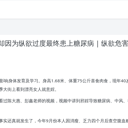
因为纵欲过度最终患上糖尿病 | 纵欲危
影响身体发育及学习。身高1.68米、体重75公斤喜食肉食，现年4
季大街上看到漂亮女人就意婬。
看过陈大惠、彭鑫老师的视频，视频中讲到邪婬导致糖尿病、中风、
实还真就发生了，今年9月份本人因消瘦、乏力四个月后查空腹血糖11