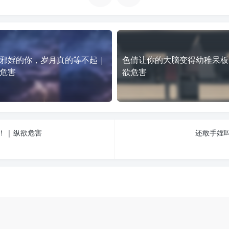
邪婬的你，岁月真的等不起 |
色倩让你的大脑变得幼稚呆板 
危害
欲危害
 | 纵欲危害
还敢手婬吗