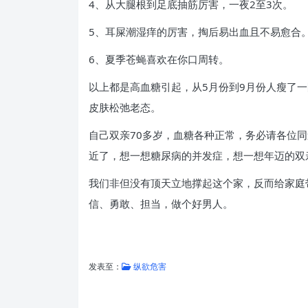
4、从大腿根到足底抽筋厉害，一夜2至3次。
5、耳屎潮湿痒的厉害，掏后易出血且不易愈合
6、夏季苍蝇喜欢在你口周转。
以上都是高血糖引起，从5月份到9月份人瘦了一
皮肤松弛老态。
自己双亲70多岁，血糖各种正常，务必请各位
近了，想一想糖尿病的并发症，想一想年迈的双
我们非但没有顶天立地撑起这个家，反而给家庭
信、勇敢、担当，做个好男人。
发表至：
纵欲危害