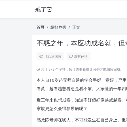
戒了它
首页
纵欲危害
正文
不惑之年，本应功成名就，但却
135
次阅读
没有评论
共计 878 个字符，预计需要花费 3 分钟才能阅读完成。
本人自10岁起无师自通的学会手婬、意婬，严重
看黄，越看越想看总是看不够。大家懂的一年四
近三年来也想戒婬，知道不好但好像越戒越婬。
家族史怎么会得糖尿病呢？
感觉陈老师在唬人，不可能发生在自己身上。但事