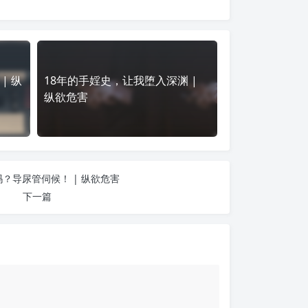
| 纵
18年的手婬史，让我堕入深渊 |
纵欲危害
？导尿管伺候！ | 纵欲危害
下一篇