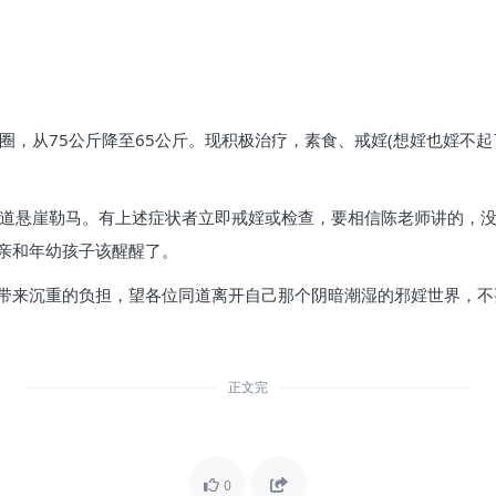
。
圈，从75公斤降至65公斤。现积极治疗，素食、戒婬(想婬也婬不
同道悬崖勒马。有上述症状者立即戒婬或检查，要相信陈老师讲的，
亲和年幼孩子该醒醒了。
带来沉重的负担，望各位同道离开自己那个阴暗潮湿的邪婬世界，不
正文完
0