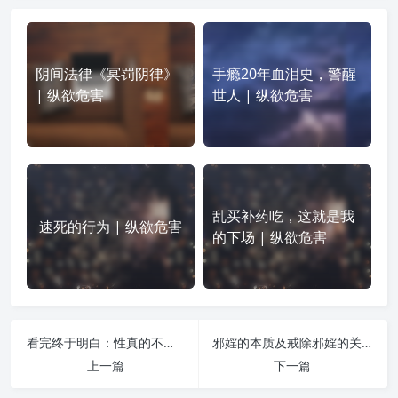
阴间法律《冥罚阴律》
手瘾20年血泪史，警醒
| 纵欲危害
世人 | 纵欲危害
乱买补药吃，这就是我
速死的行为 | 纵欲危害
的下场 | 纵欲危害
看完终于明白：性真的不是用来享受的 | 纵欲危害
邪婬的本质及戒除邪婬的关键 | 纵欲危害
上一篇
下一篇