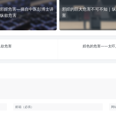
邪婬危害—摘自中医彭博士讲
邪婬的巨大危害不可不知 | 
| 纵欲危害
害
纵欲危害
婬色的危害——太吓