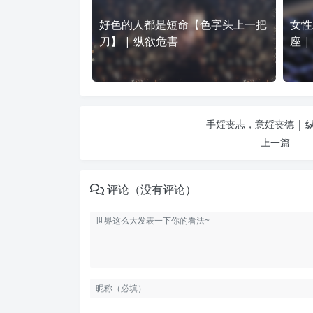
好色的人都是短命【色字头上一把
女性
刀】 | 纵欲危害
座 
手婬丧志，意婬丧德 | 
上一篇
评论（没有评论）