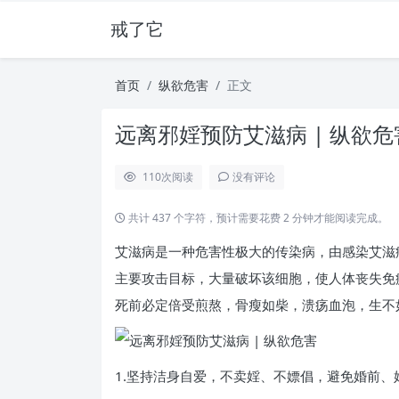
戒了它
首页
纵欲危害
正文
远离邪婬预防艾滋病 | 纵欲危
110
次阅读
没有评论
共计 437 个字符，预计需要花费 2 分钟才能阅读完成。
艾滋病是一种危害性极大的传染病，由感染艾滋病
主要攻击目标，大量破坏该细胞，使人体丧失免
死前必定倍受煎熬，骨瘦如柴，溃疡血泡，生不
1.坚持洁身自爱，不卖婬、不嫖倡，避免婚前