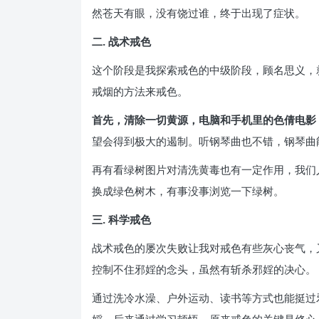
然苍天有眼，没有饶过谁，终于出现了症状。
二. 战术戒色
这个阶段是我探索戒色的中级阶段，顾名思义，
戒烟的方法来戒色。
首先，清除一切黄源，电脑和手机里的色倩电影
望会得到极大的遏制。听钢琴曲也不错，钢琴曲
再有看绿树图片对清洗黄毒也有一定作用，我们
换成绿色树木，有事没事浏览一下绿树。
三. 科学戒色
战术戒色的屡次失败让我对戒色有些灰心丧气，
控制不住邪婬的念头，虽然有斩杀邪婬的决心。
通过洗冷水澡、户外运动、读书等方式也能挺过