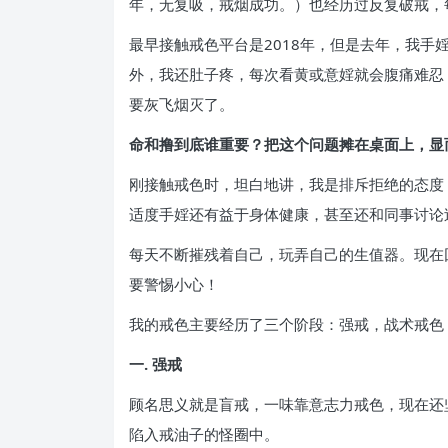
年，无复吸，戒烟成功。）也经历过反复破戒，
最早接触戒色平台是2018年，但是去年，我
外，我还肚子疼，每次看黄或意婬就会腹痛难忍
要灰飞烟灭了。
命和撸到底谁重要？把这个问题摊在桌面上，显
刚接触戒色时，坦白地讲，我是排斥拒绝的态度
适度手婬还有益于身体健康，甚至还和同事讨论
每天不断摧残着自己，玩弄自己的生值器。现在
要警惕小心！
我的戒色主要经历了三个阶段：强戒，战术戒色
一. 强戒
顾名思义就是盲戒，一味靠意志力戒色，现在还
陷入戒油子的怪圈中。