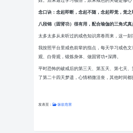
婬。后来通过学习顿悟，原来戒色的关键是修心
念口诀：念起即断，念起不随，念起即觉，觉之
八段锦（固肾功）很有用，配合瑜伽的三角式真
太多太多从未听过的戒色知识席卷而来，这一刻
我按照平台里戒色前辈的指点，每天学习戒色文
观、白骨观，锻炼身体、做固肾功+深蹲。
平时恐怖的破戒后的第三天、第五天、第七天、
了第二十四天梦遗，心情稍微沮丧，其他时间都
发表至：
纵欲危害