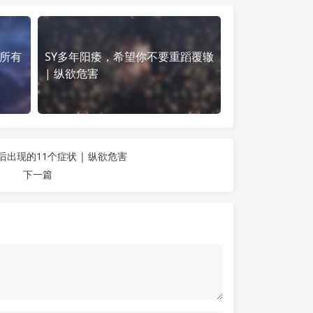
所有
SY多年阳痿，希望你不要重蹈覆辙
| 纵欲危害
出现的11个症状 | 纵欲危害
下一篇