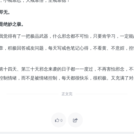
，小戒靠忍，大戒靠悟，至戒靠德！
即无。
是绝妙之极。
我觉得有了一把极品武器，什么邪念都不可怕，只要肯学习，一定能
章，积极回答戒友问题，每天写戒色笔记心得，不看黄、不意婬，控
第十四天、第三十天邪念来袭的日子都一一度过，不再害怕邪念，不
控制情绪，而不是被情绪控制，每天都很快乐，很积极。又充满了对
正文完
0