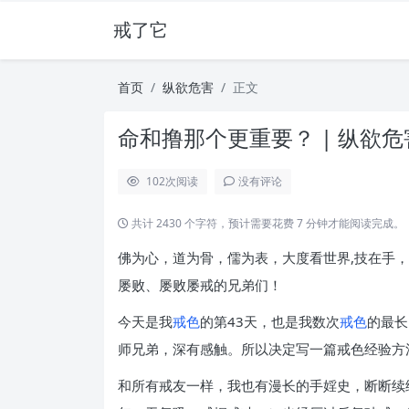
戒了它
首页
纵欲危害
正文
命和撸那个更重要？ | 纵欲危
102
次阅读
没有评论
共计 2430 个字符，预计需要花费 7 分钟才能阅读完成。
佛为心，道为骨，儒为表，大度看世界,技在手
屡败、屡败屡戒的兄弟们！
今天是我
戒色
的第43天，也是我数次
戒色
的最长
师兄弟，深有感触。所以决定写一篇戒色经验方
和所有戒友一样，我也有漫长的手婬史，断断续续