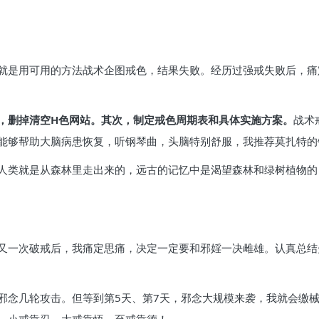
就是用可用的方法战术企图戒色，结果失败。经历过强戒失败后，痛
，删掉清空H色网站。其次，制定戒色周期表和具体实施方案。
战术
能够帮助大脑病患恢复，听钢琴曲，头脑特别舒服，我推荐莫扎特的
人类就是从森林里走出来的，远古的记忆中是渴望森林和绿树植物的
又一次破戒后，我痛定思痛，决定一定要和邪婬一决雌雄。认真总结
邪念几轮攻击。但等到第5天、第7天，邪念大规模来袭，我就会缴