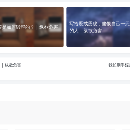
写给屡戒屡破，痛恨自己一无
婬是如何毁容的？ | 纵欲危害
的人 | 纵欲危害
| 纵欲危害
我长期手婬后