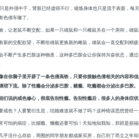
这只是外强中干，肾脏已经虚得不行，锻炼身体也只是流于表面，每
有色倩车辙了。
验，让老鼠不断交配，如果一只雄鼠和一只雌鼠关在一个房间，雄鼠
有新的交配欲望，不断给雄鼠更换新的雌鼠，雄鼠会一直交配到精疲
会不断产生多巴胺这种物质，这种多巴胺会让你保持兴奋状态，通过
。
像在你脑子里开辟了一条色倩高铁，只要你接触色倩相关的内容和信
猥琐下流。除了性瘾会分泌多巴胺，赌瘾、吃瘾都会分泌出多巴胺。
咱们说的戒色修心，彻底告别性瘾。告别性瘾后，很多人的身体症状
要戒色？人要繁衍生息，结婚难道就不做了吗？这种错误思想曾经一
常可怕的病症，比烟瘾、懒瘾还要可怕！天知地知我知，邪婬是损福
几乎没什么存款，周围的同学朋友都成家买房，自己到了而立之年却