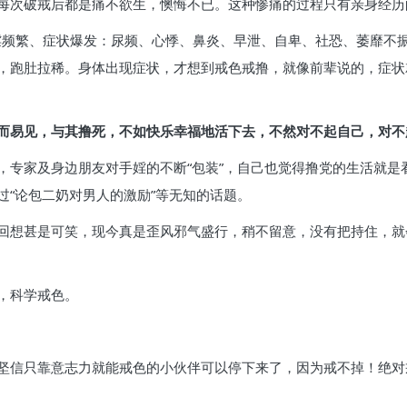
每次破戒后都是痛不欲生，懊悔不已。这种惨痛的过程只有亲身经历
手婬频繁、症状爆发：尿频、心悸、鼻炎、早泄、自卑、社恐、萎靡不
，跑肚拉稀。身体出现症状，才想到戒色戒撸，就像前辈说的，症状
而易见，与其撸死，不如快乐幸福地活下去，不然对不起自己，对不
，专家及身边朋友对手婬的不断“包装”，自己也觉得撸党的生活就是
过“论包二奶对男人的激励”等无知的话题。
回想甚是可笑，现今真是歪风邪气盛行，稍不留意，没有把持住，就
，科学戒色。
坚信只靠意志力就能戒色的小伙伴可以停下来了，因为戒不掉！绝对