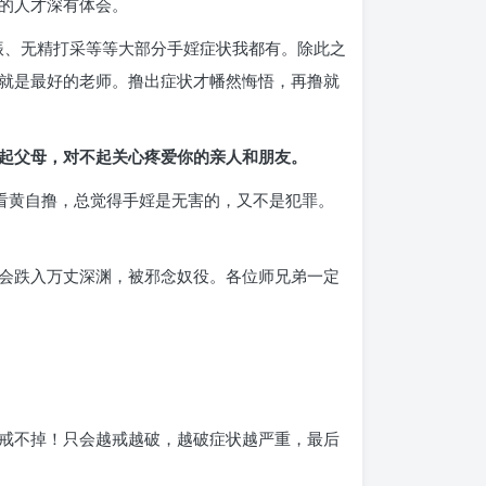
的人才深有体会。
振、无精打采等等大部分手婬症状我都有。除此之
就是最好的老师。撸出症状才幡然悔悟，再撸就
起父母，对不起关心疼爱你的亲人和朋友。
看黄自撸，总觉得手婬是无害的，又不是犯罪。
会跌入万丈深渊，被邪念奴役。各位师兄弟一定
戒不掉！只会越戒越破，越破症状越严重，最后