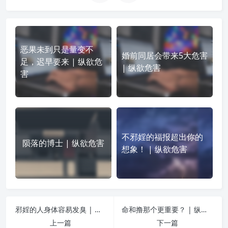
恶果未到只是量变不
婚前同居会带来5大危害
足，迟早要来 | 纵欲危
| 纵欲危害
害
不邪婬的福报超出你的
陨落的博士 | 纵欲危害
想象！ | 纵欲危害
邪婬的人身体容易发臭 | 纵欲危害
命和撸那个更重要？ | 纵欲危害
上一篇
下一篇