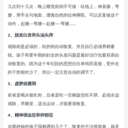
几次到十几次，晚上睡觉前则不可做：站地上，伸直腿，弯
腰，用手去勾地面，缓慢自然的拉伸脚筋。可以反复做这个
动作，起腰—弯腰—起腰—-弯腰……
2、脱发白发和头油头痒
戒除则是必须的，轻的则自动恢复。并且自己必须养精蓄
锐。孩子和更年期的妇女的头发问题是最好治疗也最容易自
动恢复的。因为这个年纪段的思想往往单纯而直接，受外在
的干扰相对少了。所以一定注意自动的调节了。
3、虚胖或瘦弱
前者是喝水都长肉，后者是吃一百碗饭也吃不胖。必须永远
戒除，早睡觉，适当运动，才能逐渐恢复。
4、精神强迫症和抑郁症
这两种病的孩子我都遇到几个了，恢复的方法很简单，就是