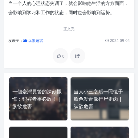
当一个人的心理状态失调了，就会影响他生活的方方面面，
会影响到学习和工作的状态，同时也会影响到运势。
正文完
发表至：
纵欲危害
2024-09-04
0
一個臺灣員警的深刻懺
当人小三之后一照镜子
悔：犯婬者事必敗！ |
脸色发青像行尸走肉 |
纵欲危害
纵欲危害