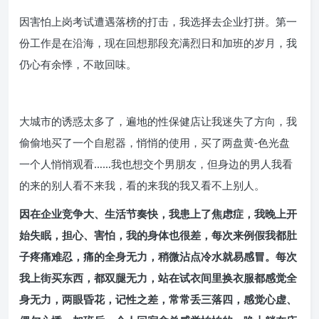
因害怕上岗考试遭遇落榜的打击，我选择去企业打拼。第一
份工作是在沿海，现在回想那段充满烈日和加班的岁月，我
仍心有余悸，不敢回味。
大城市的诱惑太多了，遍地的性保健店让我迷失了方向，我
偷偷地买了一个自慰器，悄悄的使用，买了两盘黄-色光盘
一个人悄悄观看……我也想交个男朋友，但身边的男人我看
的来的别人看不来我，看的来我的我又看不上别人。
因在企业竞争大、生活节奏快，我患上了焦虑症，我晚上开
始失眠，担心、害怕，我的身体也很差，每次来例假我都肚
子疼痛难忍，痛的全身无力，稍微沾点冷水就易感冒。每次
我上街买东西，都双腿无力，站在试衣间里换衣服都感觉全
身无力，两眼昏花，记性之差，常常丢三落四，感觉心虚、