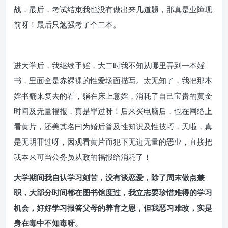
战，最后，考试结束我也没有做出来几道题，那真是业障现
前呀！最后只勉强考了个二本。
进大学后，我继续手婬，大二时我不知从哪里弄到一本婬
书，里面全是赤裸裸的性爱场面描写。太无知了，我把那本
婬书翻来复去的看，躺在床上意婬，消耗了自己宝贵的黄金
时间及无量福报，真是罪过呀！后来买电脑后，也在网络上
看黄片，还美其名曰为婚后普及性知识及性技巧，天啦，真
是无明罪过呀，因观看黄片而犯下无边无量的恶业，直接把
我本来可当公务员从政的福报给消耗了！
大学期间我自认学习刻苦，没有谈恋爱，除了周末做点兼
职，大部分时间都在图书馆度过，我立志要珍惜难得的学习
机会，好好学习报答父母的养育之恩，但我恶习难改，实是
身在毒中不知毒呀。