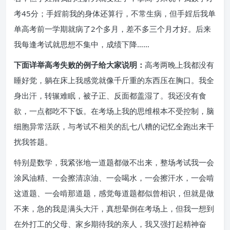
考45分；手婬前我的身体还算行，不常生病，但手婬后我单
单高考前一学期就病了2个多月，差不多三个月才好。后来
我每逢考试就思想不集中，成绩下降……
下面详举高考失败的例子给大家说明：
高考两晚上我都没有
睡好觉，躺在床上我感觉就像千斤重的东西压在胸口。我全
身出汗，转辗难眠，被子正、反面都盖湿了。我还没有食
欲，一点都吃不下饭。在考场上我的思维根本不受控制，脑
细胞异常活跃，与考试不相关的乱七八糟的记忆全跑出来干
扰我答题。
特别是数学，我紧张地一道题都做不出来，整场考试我一会
涂风油精、一会擦清凉油、一会喝水，一会擦汗水，一会啃
这道题、一会啃那道题，感觉每道题都似曾相识，但就是做
不来，急的我是满头大汗，真想晕倒在考场上，但我一想到
在外打工的父母、家乡期待我的亲人，我又强打起精神奋