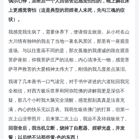
偶尔心悸，加班后一个人回宿舍总感觉怕怕的，晚上躺在床
上更感觉害怕（这是典型的邪婬者人未死，先勾三魂的症
状）。
我感觉我生病了，需要休养下，便请假去旅游。从小对名山
大川情有独钟的我去了当地一著名风景区，那里有一座观音
道场。与以往逛庙不同的是，那次孤傲的我虔诚的跪在观音
菩萨座前，仰视菩萨庄严的法相，内心清净无一物，感觉菩
萨寻声救苦的大爱精神太伟大了，刚强的我几度差点落泪。
我请了几本善书一口气读完，对于书中讲述的六道轮回我完
全相信，对西方极乐世界和阿弥陀佛的讲解我更是深信不
疑，那几个小时我大脑完全清醒，感觉那刻真真是法喜充
满，内心的快乐无以言表。我萌生皈依佛门的打算，但第一
次上山没带照片，后来第二次上山，我迫不及待就皈依了。
回宿舍后，我当机立断，烧掉了自慰器、婬秽光盘，并发
誓：以后绝不沾那些黄-色的东西！