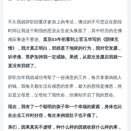
不久我就辞职回重庆参加上岗考试，佛法的不可思议在那段
时间让我这个刚强的恶业众生改头换面了，其中经历的念佛
感应事迹不赘述。
直至03年初看到上官玉华写的《阴律无
情》，我才真正明白，邪婬是下地狱的行为，我对空发愿，
祈求佛、菩萨加持我一定戒除。果然，从那次发愿后我就一
直没有邪婬了。
辞职当年我就成功考取了一份满意的工作，每月拿着纳税人
的钱，我每天都生活在感恩的世界，最大的恩情是佛恩，然
后是父母恩，父母给了我性命，但佛却开启了我的慧命。
现在，我有了一个聪明的孩子和一个幸福的家庭，身体也比
在企业工作时好些，每次来例假肚子也不痛了。
亲们，因果真实不虚呀，种什么样的因就收获什么样的果，