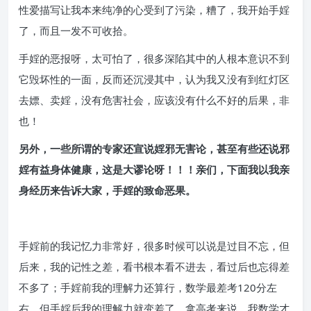
性爱描写让我本来纯净的心受到了污染，糟了，我开始手婬
了，而且一发不可收拾。
手婬的恶报呀，太可怕了，很多深陷其中的人根本意识不到
它毁坏性的一面，反而还沉浸其中，认为我又没有到红灯区
去嫖、卖婬，没有危害社会，应该没有什么不好的后果，非
也！
另外，一些所谓的专家还宣说婬邪无害论，甚至有些还说邪
婬有益身体健康，这是大谬论呀！！！亲们，下面我以我亲
身经历来告诉大家，手婬的致命恶果。
手婬前的我记忆力非常好，很多时候可以说是过目不忘，但
后来，我的记性之差，看书根本看不进去，看过后也忘得差
不多了；手婬前我的理解力还算行，数学最差考120分左
右，但手婬后我的理解力就变差了，拿高考来说，我数学才