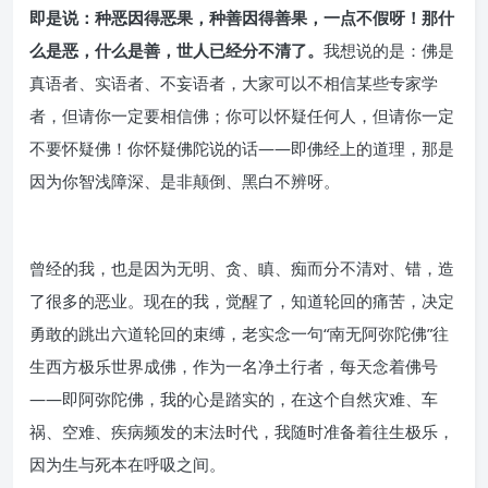
即是说：种恶因得恶果，种善因得善果，一点不假呀！那什
么是恶，什么是善，世人已经分不清了。
我想说的是：佛是
真语者、实语者、不妄语者，大家可以不相信某些专家学
者，但请你一定要相信佛；你可以怀疑任何人，但请你一定
不要怀疑佛！你怀疑佛陀说的话——即佛经上的道理，那是
因为你智浅障深、是非颠倒、黑白不辨呀。
曾经的我，也是因为无明、贪、瞋、痴而分不清对、错，造
了很多的恶业。现在的我，觉醒了，知道轮回的痛苦，决定
勇敢的跳出六道轮回的束缚，老实念一句“南无阿弥陀佛”往
生西方极乐世界成佛，作为一名净土行者，每天念着佛号
——即阿弥陀佛，我的心是踏实的，在这个自然灾难、车
祸、空难、疾病频发的末法时代，我随时准备着往生极乐，
因为生与死本在呼吸之间。