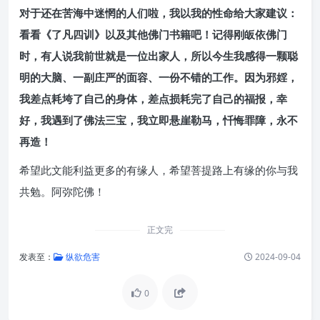
对于还在苦海中迷惘的人们啦，我以我的性命给大家建议：
看看《了凡四训》以及其他佛门书籍吧！记得刚皈依佛门
时，有人说我前世就是一位出家人，所以今生我感得一颗聪
明的大脑、一副庄严的面容、一份不错的工作。因为邪婬，
我差点耗垮了自己的身体，差点损耗完了自己的福报，幸
好，我遇到了佛法三宝，我立即悬崖勒马，忏悔罪障，永不
再造！
希望此文能利益更多的有缘人，希望菩提路上有缘的你与我
共勉。阿弥陀佛！
正文完
发表至：
纵欲危害
2024-09-04
0