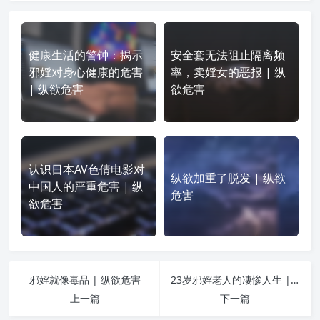
健康生活的警钟：揭示
安全套无法阻止隔离频
邪婬对身心健康的危害
率，卖婬女的恶报 | 纵
| 纵欲危害
欲危害
认识日本AV色倩电影对
纵欲加重了脱发 | 纵欲
中国人的严重危害 | 纵
危害
欲危害
邪婬就像毒品 | 纵欲危害
23岁邪婬老人的凄惨人生 | 纵欲危害
上一篇
下一篇