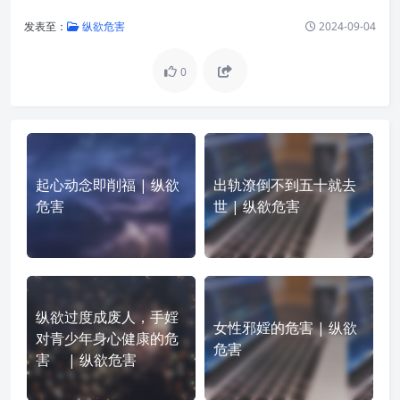
发表至：
纵欲危害
2024-09-04
0
起心动念即削福 | 纵欲
出轨潦倒不到五十就去
危害
世 | 纵欲危害
纵欲过度成废人，手婬
女性邪婬的危害 | 纵欲
对青少年身心健康的危
危害
害 | 纵欲危害