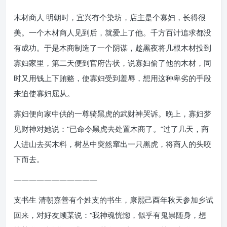
木材商人 明朝时，宜兴有个染坊，店主是个寡妇，长得很
美。一个木材商人见到后，就爱上了他。千方百计追求都没
有成功。于是木商制造了一个阴谋，趁黑夜将几根木材投到
寡妇家里，第二天便到官府告状，说寡妇偷了他的木材，同
时又用钱上下贿赂，使寡妇受到羞辱，想用这种卑劣的手段
来迫使寡妇屈从。
寡妇便向家中供的一尊骑黑虎的武财神哭诉。晚上，寡妇梦
见财神对她说：“已命令黑虎去处置木商了。”过了几天，商
人进山去买木料，树丛中突然窜出一只黑虎，将商人的头咬
下而去。
———————————
支书生 清朝嘉善有个姓支的书生，康熙己酉年秋天参加乡试
回来，对好友顾某说：“我神魂恍惚，似乎有鬼祟随身，想