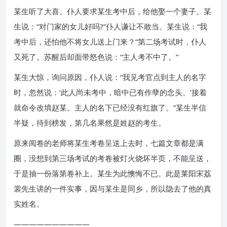
某生听了大喜。仆人要求某生考中后，给他娶一个妻子。某
生说：“对门家的女儿好吗?”仆人谦让不敢当。某生说：“我
考中后，还怕他不将女儿送上门来？”第二场考试时，仆人
又死了。苏醒后却面带怒色说：“主人考不中了。”
某生大惊，询问原因，仆人说：“我见考官点到主人的名字
时，忽然说：‘此人尚未考中，暗中已有作孽的念头。’接着
就命令改填赵某。主人的名下已经没有红旗了。”某生半信
半疑，待到榜发，第几名果然是姓赵的考生。
原来阅卷的老师将某生考卷呈送上去时，七篇文章都是满
圈，没想到第三场考试的考卷被灯火烧坏半页，不能呈送，
于是抽一份落第卷补上。某生为此懊悔不已。此是莱阳宋荔
裳先生讲的一件实事，因与某生是同乡，所以隐去了他的真
实姓名。
——————————