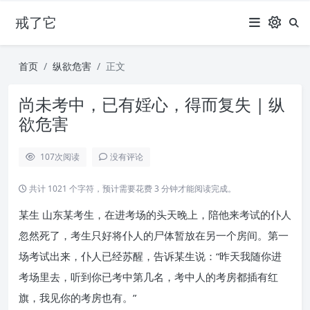
戒了它
首页
纵欲危害
正文
尚未考中，已有婬心，得而复失 | 纵
欲危害
107
次阅读
没有评论
共计 1021 个字符，预计需要花费 3 分钟才能阅读完成。
某生 山东某考生，在进考场的头天晚上，陪他来考试的仆人
忽然死了，考生只好将仆人的尸体暂放在另一个房间。第一
场考试出来，仆人已经苏醒，告诉某生说：“昨天我随你进
考场里去，听到你已考中第几名，考中人的考房都插有红
旗，我见你的考房也有。”