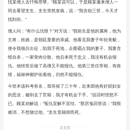
找某僧人去忏悔罪孽。”顾某说可以，于是顾某邀来僧人一
同去看望支生。支生突然发疯，说：“我含怨三世，今天才
找到你。”
僧人问：“有什么仇恨？”对方说：“我前生是他的属将，他为
主将，姓姚，是朝廷显要的亲戚。他看见我妻子年轻美貌，
便令我领兵出征，陷我于死地，企图霸占我的妻子。我妻含
恨自杀，一家骨肉分散。他后来死于忠义，我没有机会报
仇。他转世后做了高僧又不能报仇。他第三世任宰相，有政
绩，福禄神都护佑着他，仍然不能报仇。
今世本该科考有名，我等候了三十年，近来因他有奸婬妇女
的恶业，被削去了官籍，我才有机会下手。”说话时愤怒不
已。顾某劝解说：“冤仇宜解不宜结。”那厉鬼回答说：“我恨
难消，不想饶过他。”支生竟颠倒而死。
正文完