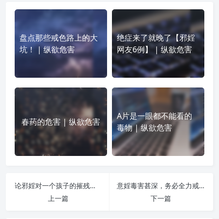
盘点那些戒色路上的大
绝症来了就晚了【邪婬
坑！ | 纵欲危害
网友6例】 | 纵欲危害
A片是一眼都不能看的
春药的危害 | 纵欲危害
毒物 | 纵欲危害
论邪婬对一个孩子的摧残有多重 | 纵欲危害
意婬毒害甚深，务必全力戒除 | 纵欲危害
上一篇
下一篇