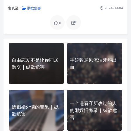
发表至：
纵欲危害
2024-09-04
0
自由恋爱不是让你同居
手婬致迎风流泪牙龈出
滥交 | 纵欲危害
血
一个进看守所改过的人
嫖倡婚外情的苦果 | 纵
的邪婬忏悔录 | 纵欲危
欲危害
害