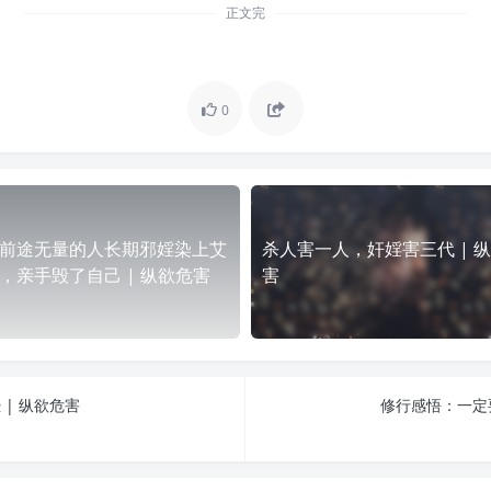
正文完
0
前途无量的人长期邪婬染上艾
杀人害一人，奸婬害三代 | 
，亲手毁了自己 | 纵欲危害
害
| 纵欲危害
修行感悟：一定