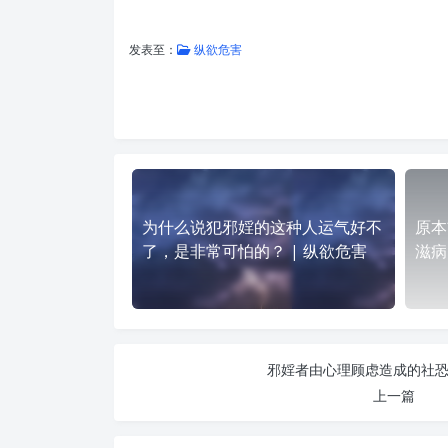
发表至：
纵欲危害
为什么说犯邪婬的这种人运气好不
原本
了，是非常可怕的？ | 纵欲危害
滋病
邪婬者由心理顾虑造成的社恐 
上一篇