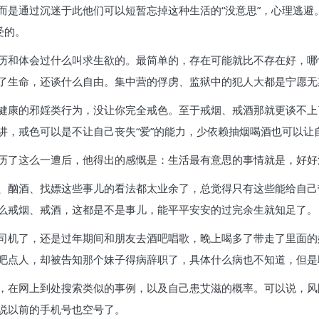
而是通过沉迷于此他们可以短暂忘掉这种生活的“没意思”，心理逃避
受的。
历和体会过什么叫求生欲的。最简单的，存在可能就比不存在好，哪
了生命，还谈什么自由。集中营的俘虏、监狱中的犯人大都是宁愿无
健康的邪婬类行为，没让你完全戒色。至于戒烟、戒酒那就更谈不上
讲，戒色可以是不让自己丧失“爱”的能力，少依赖抽烟喝酒也可以让
历了这么一遭后，他得出的感慨是：生活最有意思的事情就是，好好
、酗酒、找嫖这些事儿的看法都太业余了，总觉得只有这些能给自己
么戒烟、戒酒，这都是不是事儿，能平平安安的过完余生就知足了。
司机了，还是过年期间和朋友去酒吧唱歌，晚上喝多了带走了里面的
吧点人，却被告知那个妹子得病辞职了，具体什么病也不知道，但是
，在网上到处搜索类似的事例，以及自己患艾滋的概率。可以说，风
说以前的手机号也空号了。