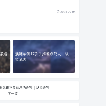
2024-09-04
纵欲危
澳洲华侨17岁手婬差点死去 | 纵
欲危害
要认识不良信息的危害 | 纵欲危害
下一篇