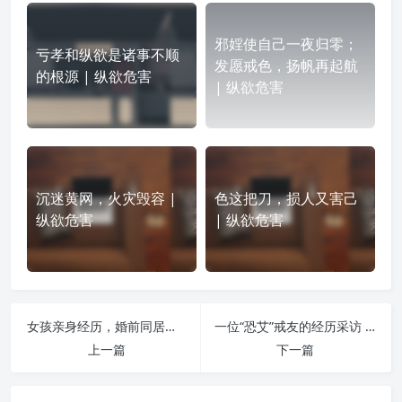
邪婬使自己一夜归零；
亏孝和纵欲是诸事不顺
发愿戒色，扬帆再起航
的根源 | 纵欲危害
| 纵欲危害
沉迷黄网，火灾毁容 |
色这把刀，损人又害己
纵欲危害
| 纵欲危害
女孩亲身经历，婚前同居快速折损福报 | 纵欲危害
一位“恐艾”戒友的经历采访 | 纵欲危害
上一篇
下一篇