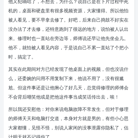
他又犯嘀咕了，不想去，为什么？说自己是在下片过程中死
机的，桌面和硬盘里有很多视频资源，大家懂得。所以他怕
被人看见，要不早拿去修了。好吧，后来自己捣鼓不好实在
没办法了才去修，还特意跑到了很远的地方，说怕被人认出
来。修理时也一直站在旁边等，师傅说还早让他先坐会儿。
他不，就怕被人看见内容，于是说自己不累一直站了个把小
时，搞定了。
其实在此期间对方已经发现了他桌面上的视频，但也没说什
么，还委婉的问用不用复制下来，他说不用了，没有很尴
尬。但这件事还是让他揪心了好几天，总觉得修理的师傅会
不会背后嘲笑他或是把他这件事当成笑话传出去，唉！
所以我还安慰他：对你来说电脑故障不常发生，但对于修理
的师傅天天和电脑打交道，本身对方就是男的，有些小心思
大家都懂，见怪不怪，别说人家闲的没事泄露你隐私了，估
计明天就不记得你了。