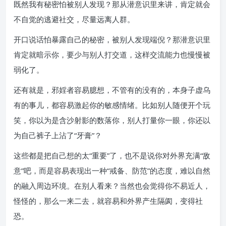
既然我有秘密怕被别人发现？那从潜意识里来讲，肯定就会
不自觉的逃避社交，尽量远离人群。
开口说话怕暴露自己的秘密，被别人发现端倪？那潜意识里
肯定就暗示你，要少与别人打交道，这样交流能力也慢慢被
弱化了。
还有就是，邪婬者容易臆想，不管有的没有的，本身子虚乌
有的事儿，都容易激起你的敏感情绪。比如别人随便开个玩
笑，你以为是含沙射影的数落你，别人打量你一眼，你还以
为自己裤子上沾了“牙膏”？
这些都是把自己想的太“重要”了，也不是说你对外界充满“敌
意”吧，而是容易表现出一种“戒备、防范”的态度，难以自然
的融入周边环境。在别人看来？当然也会觉得你不易近人，
怪怪的，那么一来二去，就容易和外界产生隔阂，变得社
恐。