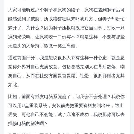
大家可能听过那个狮子和疯狗的段子，疯狗在遇到狮子后可
能感受到了威胁，所以狺狺狂吠来吓唬对方，但狮子却赶忙
躲开了。为什么？因为狮子压根就没把它当回事，打败一只
疯狗光荣吗，让疯狗咬一口倒霉不？就是这样，不要与那些
无厘头的人争辩，微微一笑远离他。
通过前面部分，我是想说很多人都有这样一种心态，就是总
觉得外界对自己充满敌意。包括总感觉别人在背后数落、嘲
笑自己，从而在社交方面畏首畏尾、社恐，很多邪婬者尤其
如此。
比如，前面有戒友电脑系统崩了，问我会不会处理？我说你
可以用U盘重装系统，安装前先把重要资料复制出来，防止
丢失。可他自己不会能，试了几遍不成功，我说那你可以去
找修电脑的解决啊？