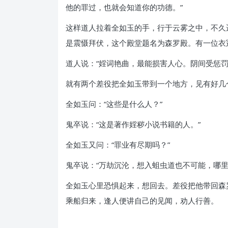
他的罪过，也就会知道你的功德。”
这样道人拉着全如玉的手，行于云雾之中，不久
是震慑拜伏，这个殿堂题名为森罗殿。有一位衣
道人说：“婬词艳曲，最能损害人心。阴间受惩
就有两个差役把全如玉带到一个地方，见有好几
全如玉问：“这些是什么人？”
鬼卒说：“这是著作婬秽小说书籍的人。”
全如玉又问：“罪业有尽期吗？”
鬼卒说：“万劫沉沦，想入蛆虫道也不可能，哪里
全如玉心里恐惧起来，想回去。差役把他带回森
乘船归来，逢人便讲自己的见闻，劝人行善。