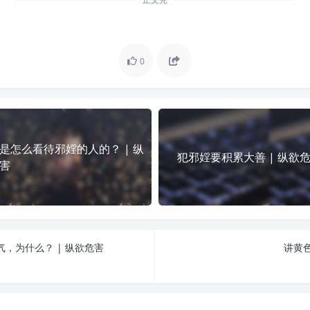
0
是怎么看待邪婬的人的？ | 纵
犯邪婬要积累大善 | 纵欲
害
，为什么？ | 纵欲危害
讲黄色