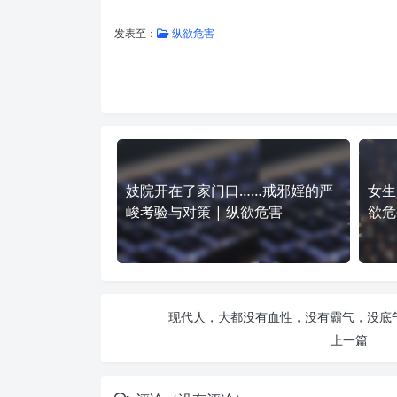
发表至：
纵欲危害
妓院开在了家门口……戒邪婬的严
女生
峻考验与对策 | 纵欲危害
欲危
现代人，大都没有血性，没有霸气，没底气
上一篇