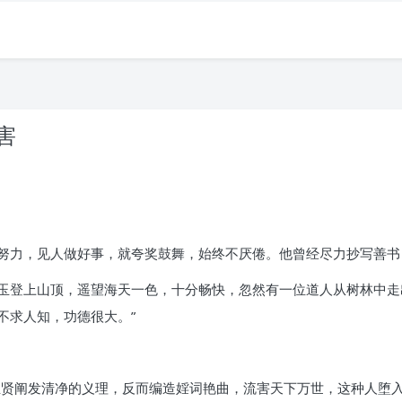
害
努力，见人做好事，就夸奖鼓舞，始终不厌倦。他曾经尽力抄写善书
玉登上山顶，遥望海天一色，十分畅快，忽然有一位道人从树林中走
不求人知，功德很大。”
圣贤阐发清净的义理，反而编造婬词艳曲，流害天下万世，这种人堕