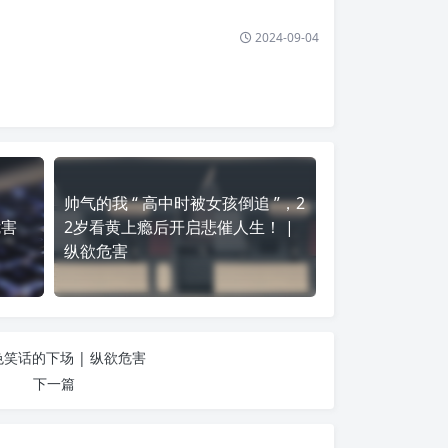
2024-09-04
帅气的我 “ 高中时被女孩倒追 ”，2
危害
2岁看黄上瘾后开启悲催人生！ |
纵欲危害
笑话的下场 | 纵欲危害
下一篇