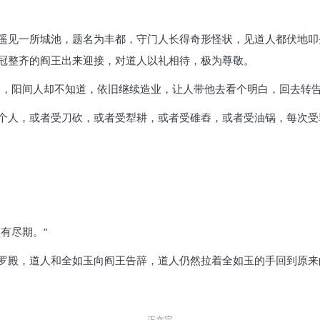
遥见一所城池，题名为丰都，守门人长得奇形怪状，见道人都伏地叩
冠整齐的阎王出来迎接，对道人以礼相待，极为尊敬。
罚，阳间人却不知道，依旧继续造业，让人带他去看个明白，回去转告
个人，或者受刀砍，或者受犁耕，或者受碓舂，或者受油锅，每次受
有尽期。”
罗殿，道人和全如玉向阎王告辞，道人仍然拉着全如玉的手回到原来
正文完