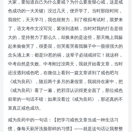
大家，要知道自己为什么要戒？为什么要发狠心戒，这是戒
色成功的一大关键）没过几天，便开学了。当时那段时间，
我很忙，天天学习，我也很努力，到了模拟考试时，噩梦来
了，语文考作文没写完，紧张到遗精，当时对我的打击是很
大的，坚持努力了那么久，却换来的是这些，那天晚上我躲
起来偷偷哭了，很委屈，但哭着哭着我脑子中一股很强大的
念头涌上来：都是SY惹的祸，这辈子必须戒掉它！就这样，
中考自然是失败。中考刚过没两天，我就开始看文章，当时
还没遇到戒色吧，在微信上看到一篇文章讲到了戒色吧与
《戒为良药》，随后两个多月的暑假里，我就待在家中，把
《戒为良药》看了一遍，把邪淫认识得更全面了，那位戒色
前辈的一句话不错：如果没看过《戒为良药》，那还真的不
算真正戒色成功。
戒为良药中的一句话：【把学习戒色文章当成一种生活习
惯，像每天刷牙洗脸那样的习惯】——就是这句话让我整整