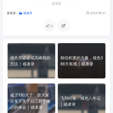
正文完
发表至：
戒者录
2024-08-21
0
戒色突破破戒高峰期的
相信积累的力量，戒色3
方法 | 戒者录
88天有感 | 戒者录
戒了180天了，跟大家
飞翔经验：戒色八年记
分享下关于自己对于修
| 戒者录
心的体会 | 戒者录