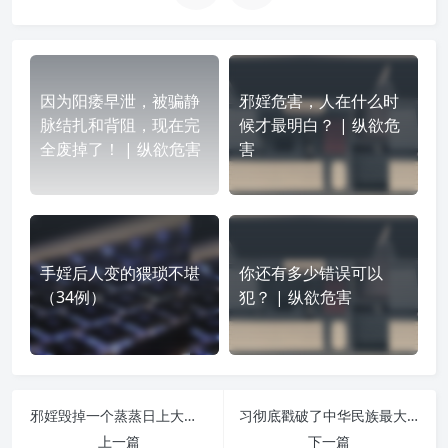
因为阳痿早泄，被骗静
邪婬危害，人在什么时
脉结扎和背阻，现在完
候才最明白？ | 纵欲危
全废掉了！ | 纵欲危害
害
手婬后人变的猥琐不堪
你还有多少错误可以
（34例）
犯？ | 纵欲危害
邪婬毁掉一个蒸蒸日上大企业，害死一个幸福家庭 | 纵欲危害
习彻底戳破了中华民族最大的毒瘤 | 纵欲危害
上一篇
下一篇