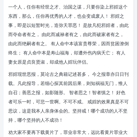
一个人，任你有经世之才、治国之谋，只要你染上邪婬这个
东西，那么，任你再优秀的人才，也会变成废人！ 邪婬之
事，即是以短暂时光，造弥天罪恶！ 是故凡犯邪婬者，由此
而夺命者有之， 由此而减禄者有之，由此而破家者有之，
由此而绝嗣者有之。 有人命中本该富贵尊荣，因而贫困潦倒
终生； 有人命中本是寿山福海，却遭外伤内病夭亡； 有人
妻女原是贞良贤淑，却成他人婬玩伴侣。
邪婬现世恶报，莫论古之典籍记述甚多， 今之报章亦日日刊
载。凡此报导，若细心探其前因后果，则知祸福无门，惟人
自召；善恶之报，如影随形。 智者思之！智者慎之！ 好色
者可乐一时，可悲一世啊。不可不戒。 戒婬的效果真是不可
思议，这是我本人亲身体会的。坚持戒！哪个成功的人不坚
持，哪个坚持的人不成功！
劝大家不要再下载黄片了，罪业非常大，远比看黄片罪业大