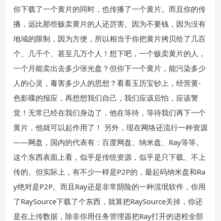
你下载了一个黄片的同时，也传播了一个黄片。而且你的传
播，远比那些贩卖黄片的人还厉害。因为不要钱，因为没有
地域的限制，因为方便，所以相当于你把黄片拷贝给了几百
个、几千个、甚至几万个人！想下吧，一个贩卖黄片的人，
一个月能卖出去多少张光盘？但你下一个黄片，能污染多少
人的心灵，毒害多少人的思想？看看玉历宝钞上，经营黄-
色影碟的报应，再想想我们自己，我们应该后怕，应该警
觉！无常已经在我们身边了，他在等待，等待我们再下一个
黄片，他就可以起作用了！ 另外，现在网络还流行一种资源
——网盘，国内的代表有：百度网盘、纳米盘、Ray等等。
这个东西表面上看，似乎是传统资源，似乎是只下载、不上
传的。但实际上，有不少一样是P2P的，最起码纳米盘和Ra
y绝对是P2P。而且Ray还是非常阴险的一种流氓软件，你用
了RaySource下载了个东西，就算把RaySource关掉，你还
是在上传数据，除非你用任务管理器把Ray打开的进程全部