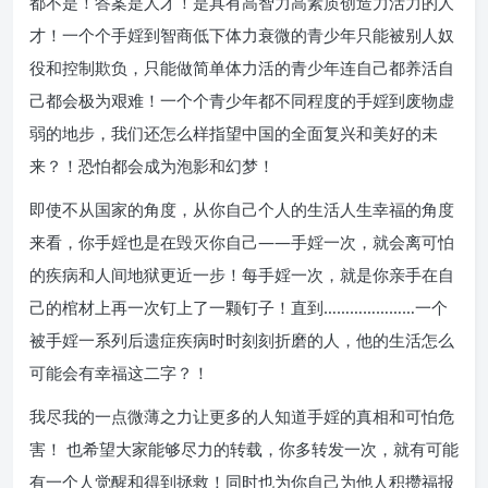
都不是！答案是人才！是具有高智力高素质创造力活力的人
才！一个个手婬到智商低下体力衰微的青少年只能被别人奴
役和控制欺负，只能做简单体力活的青少年连自己都养活自
己都会极为艰难！一个个青少年都不同程度的手婬到废物虚
弱的地步，我们还怎么样指望中国的全面复兴和美好的未
来？！恐怕都会成为泡影和幻梦！
即使不从国家的角度，从你自己个人的生活人生幸福的角度
来看，你手婬也是在毁灭你自己——手婬一次，就会离可怕
的疾病和人间地狱更近一步！每手婬一次，就是你亲手在自
己的棺材上再一次钉上了一颗钉子！直到…………………一个
被手婬一系列后遗症疾病时时刻刻折磨的人，他的生活怎么
可能会有幸福这二字？！
我尽我的一点微薄之力让更多的人知道手婬的真相和可怕危
害！ 也希望大家能够尽力的转载，你多转发一次，就有可能
有一个人觉醒和得到拯救！同时也为你自己为他人积攒福报