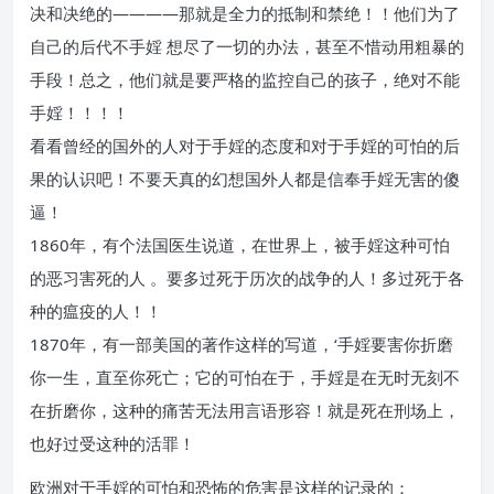
决和决绝的————那就是全力的抵制和禁绝！！他们为了
自己的后代不手婬 想尽了一切的办法，甚至不惜动用粗暴的
手段！总之，他们就是要严格的监控自己的孩子，绝对不能
手婬！！！！
看看曾经的国外的人对于手婬的态度和对于手婬的可怕的后
果的认识吧！不要天真的幻想国外人都是信奉手婬无害的傻
逼！
1860年，有个法国医生说道，在世界上，被手婬这种可怕
的恶习害死的人 。要多过死于历次的战争的人！多过死于各
种的瘟疫的人！！
1870年，有一部美国的著作这样的写道，‘手婬要害你折磨
你一生，直至你死亡；它的可怕在于，手婬是在无时无刻不
在折磨你，这种的痛苦无法用言语形容！就是死在刑场上，
也好过受这种的活罪！
欧洲对于手婬的可怕和恐怖的危害是这样的记录的：