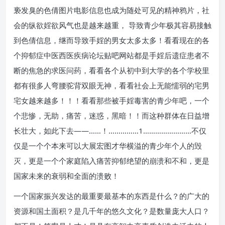
亵发臭的色倩图片电影信息也成为随处可见的精神鸦片，社
会的纵欲婬欲风气也是越来越重， 导致青少年极其容易接触
到色倩信息，继而导致手婬的男女太多太多！看看现在的各
个抑郁症中医西医疾病论坛贴吧网站都是手婬后遗症患者不
断的焦急的求医问药，看看各个从初中到大学的各个学校里
都有很多人弯腰驼背双眼无神，看看社会上无能懦弱的宅男
宅女越来越多！！！看看那些被手婬毒害的青少年吧，一个
个悲惨，无助，痛苦，迷惑，黑暗！！而这种群体在日益增
长壮大，如此下去——……！……………1……………………不仅
仅是一个个本来可以大展宏图才华横溢的青少年个人的毁
灭，更是一个个家庭陷入痛苦抑郁绝望的崩溃和不和，更是
国家未来的衰弱和全面的溃败！
一个国家振兴发达的最重要最基本的东西是什么？的广大的
资源和国土面积？是几千年的悠久文化？是数量庞大人口？