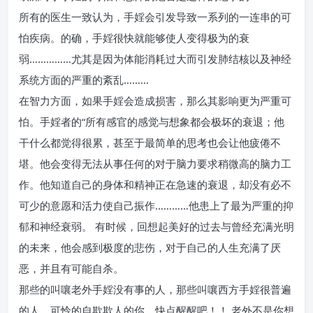
所有的医生一致认为，手婬会引发导致一系列的一连串的可
怕疾病。的确，手婬很快就能够使人变得极为的衰
弱……………尤其是因为体能消耗过大而引发肺结核以及神经
系统方面的严重的紊乱………
在智力方面，如果手婬会造成损害，那么其影响更为严重可
怕。手婬者的“所有感官的感觉与想象都会极坏的衰退；他
干什么都觉得很累，甚至于最简单的思考也会让他疲倦不
堪。他会变得无法从事任何的对于脑力要求稍微高的脑力工
作。他知道自己的身体和精神正在急速的衰退，却没有必不
可少的意愿和活力使自己振作…………他患上了最为严重的抑
郁和神经衰弱。 有时候，回想起美好的过去与曾经充满光明
的未来，他会感到极度的悲伤，对于自己的人生充满了厌
恶，并且有可能自杀。
那些的叫嚷老外手婬没有事的人，那些叫嚷西方手婬很普遍
的人，可怜的自欺欺人的你，快点醒醒吧！！ 老外不是你想