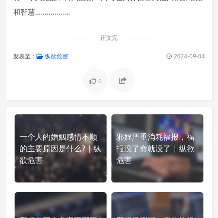
和智慧………………
正文完
发表至：
纵欲危害
2024-09-04
0
一个人的婚姻感情不顺
邪婬严重消耗福报，福
的主要原因是什么? | 纵
报没了命就没了 | 纵欲
欲危害
危害