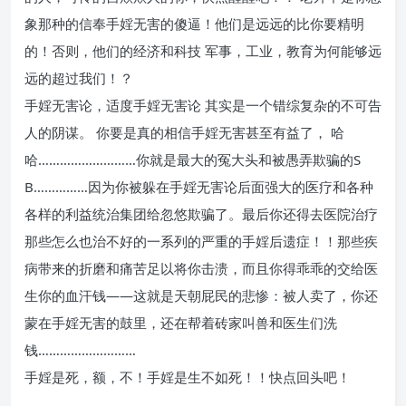
象那种的信奉手婬无害的傻逼！他们是远远的比你要精明
的！否则，他们的经济和科技 军事，工业，教育为何能够远
远的超过我们！？
手婬无害论，适度手婬无害论 其实是一个错综复杂的不可告
人的阴谋。 你要是真的相信手婬无害甚至有益了， 哈
哈………………………你就是最大的冤大头和被愚弄欺骗的S
B……………因为你被躲在手婬无害论后面强大的医疗和各种
各样的利益统治集团给忽悠欺骗了。最后你还得去医院治疗
那些怎么也治不好的一系列的严重的手婬后遗症！！那些疾
病带来的折磨和痛苦足以将你击溃，而且你得乖乖的交给医
生你的血汗钱——这就是天朝屁民的悲惨：被人卖了，你还
蒙在手婬无害的鼓里，还在帮着砖家叫兽和医生们洗
钱………………………
手婬是死，额，不！手婬是生不如死！！快点回头吧！