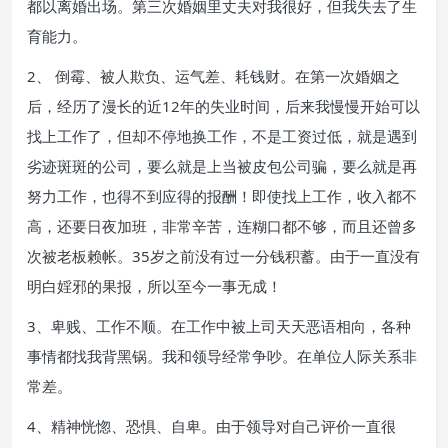
都以离婚出场。第三次婚姻里丈夫对我很好，但我失去了生
育能力。
2、 倒霉、被人欺负、运气差、耗钱财。在第一次婚姻之
后，经历了漫长的近12年的失业时间，后来我慢慢开始可以
找上工作了，但却不停地换工作，不是工资过低，就是遇到
劣迹斑斑的公司，要么就是上当被皮包公司骗，要么就是再
努力工作，也得不到应得的报酬！即使找上工作，收入都不
高，还要日夜加班，非常辛苦，连糊口都不够，而且还曾多
次被老板赖帐。35岁之前没有过一分钱积蓄。由于一直没有
明白婬邪的果报，所以至今一事无成！
3、卑贱、工作不顺。在工作中被上司天天恶语相向，各种
事情都找我背黑锅。我和领导经常争吵。在单位人际关系非
常差。
4、精神恍惚、恐惧、自卑。由于领导对自己评价一直很