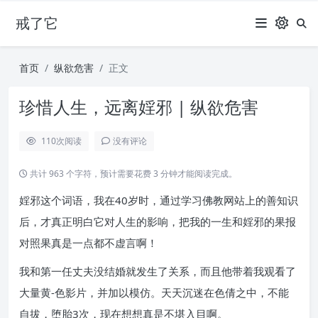
戒了它
首页
纵欲危害
正文
珍惜人生，远离婬邪 | 纵欲危害
110
次阅读
没有评论
共计 963 个字符，预计需要花费 3 分钟才能阅读完成。
婬邪这个词语，我在40岁时，通过学习佛教网站上的善知识
后，才真正明白它对人生的影响，把我的一生和婬邪的果报
对照果真是一点都不虚言啊！
我和第一任丈夫没结婚就发生了关系，而且他带着我观看了
大量黄-色影片，并加以模仿。天天沉迷在色倩之中，不能
自拔，堕胎3次，现在想想真是不堪入目啊。