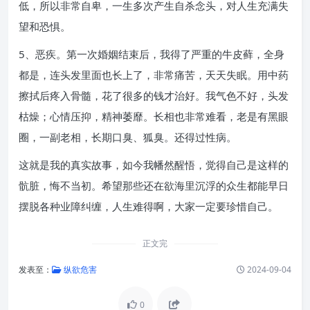
低，所以非常自卑，一生多次产生自杀念头，对人生充满失
望和恐惧。
5、恶疾。第一次婚姻结束后，我得了严重的牛皮藓，全身
都是，连头发里面也长上了，非常痛苦，天天失眠。用中药
擦拭后疼入骨髓，花了很多的钱才治好。我气色不好，头发
枯燥；心情压抑，精神萎靡。长相也非常难看，老是有黑眼
圈，一副老相，长期口臭、狐臭。还得过性病。
这就是我的真实故事，如今我幡然醒悟，觉得自己是这样的
骯脏，悔不当初。希望那些还在欲海里沉浮的众生都能早日
摆脱各种业障纠缠，人生难得啊，大家一定要珍惜自己。
正文完
发表至：
纵欲危害
2024-09-04
0