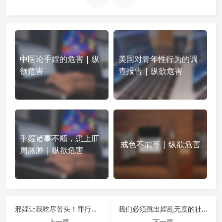
中医论手婬的危害 | 纵
美国对青年性行为的调
欲危害
查报告 | 纵欲危害
手婬诸事不顺，患上肛
戒色不能等 | 纵欲危害
周脓肿 | 纵欲危害
邪婬让我吃尽苦头！罪行深重 | 纵欲危害
我们必须跳出婬乱无度的社会性腐烂！ | 纵欲危害
上一篇
下一篇