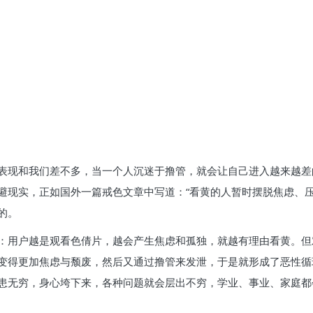
表现和我们差不多，当一个人沉迷于撸管，就会让自己进入越来越差
避现实，正如国外一篇戒色文章中写道：“看黄的人暂时摆脱焦虑、
的。
：用户越是观看色倩片，越会产生焦虑和孤独，就越有理由看黄。但
变得更加焦虑与颓废，然后又通过撸管来发泄，于是就形成了恶性循
患无穷，身心垮下来，各种问题就会层出不穷，学业、事业、家庭都