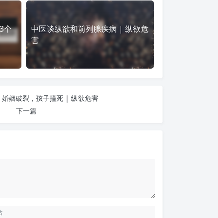
3个
中医谈纵欲和前列腺疾病 | 纵欲危
害
婚姻破裂，孩子撞死 | 纵欲危害
下一篇