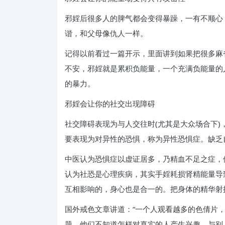
邪婬后很多人的脾气都会变得暴躁，一有不顺心
谐，和父母像仇人一样。
记得以前看过一篇开示，里面讲到如果把很多麻
不安，邪婬就是累积负能量，一个充满负能量的
的暴力。
邪婬会让你的社交出现障碍
社交障碍表现为与人交往时(尤其是大众场合下
要表现为对异性的恐惧，称为异性恐惧症。缺乏
中医认为恐惧症以虚证居多，乃精血不足之症，伤
认为社恐是心理疾病，其实手婬耗损肾精能量导
互相影响的，身心也是合一的。把身体的精华射掉
国外戒色文章讲道：“一个人观看越多的色倩片
题。他们不知道怎样对真实的人产生兴趣，与别