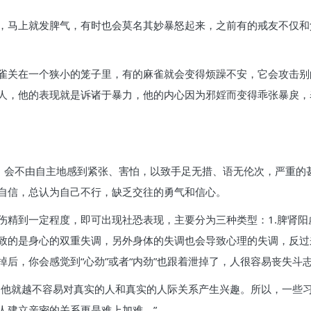
，马上就发脾气，有时也会莫名其妙暴怒起来，之前有的戒友不仅和
雀关在一个狭小的笼子里，有的麻雀就会变得烦躁不安，它会攻击别
人，他的表现就是诉诸于暴力，他的内心因为邪婬而变得乖张暴戾，
)，会不由自主地感到紧张、害怕，以致手足无措、语无伦次，严重的
自信，总认为自己不行，缺乏交往的勇气和信心。
精到一定程度，即可出现社恐表现，主要分为三种类型：1.脾肾阳虚
致的是身心的双重失调，另外身体的失调也会导致心理的失调，反过
后，你会感觉到“心劲”或者“内劲”也跟着泄掉了，人很容易丧失斗
，他就越不容易对真实的人和真实的人际关系产生兴趣。所以，一些
人建立亲密的关系更是难上加难。”