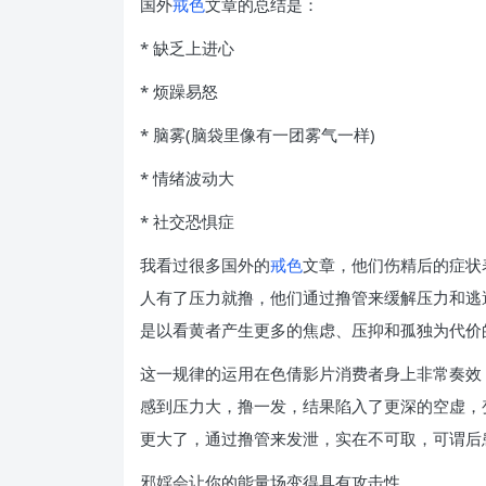
国外
戒色
文章的总结是：
* 缺乏上进心
* 烦躁易怒
* 脑雾(脑袋里像有一团雾气一样)
* 情绪波动大
* 社交恐惧症
我看过很多国外的
戒色
文章，他们伤精后的症状
人有了压力就撸，他们通过撸管来缓解压力和逃
是以看黄者产生更多的焦虑、压抑和孤独为代价
这一规律的运用在色倩影片消费者身上非常奏效
感到压力大，撸一发，结果陷入了更深的空虚，
更大了，通过撸管来发泄，实在不可取，可谓后
邪婬会让你的能量场变得具有攻击性