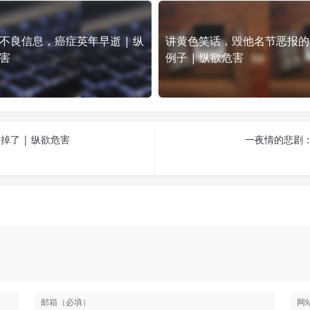
不良信息，癌症英年早逝 | 纵
讲黄色笑话，毁他名节恶报的
害
例子 | 纵欲危害
了 | 纵欲危害
一夜情的悲剧：