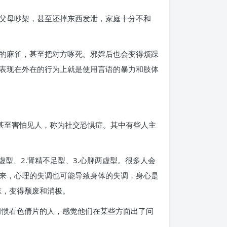
父母吵架，甚至还摔东西发泄，家庭十分不和
的麻雀，甚至把对方啄死。邪婬后也会变得烦躁
表现在外在的行为上就是使用言语的暴力和肢体
甚至害怕见人，称为社交恐惧症。其中有些人主
型、2.肾精不足型、3.心脾两虚型。很多人会
来，心理的失调也可能导致身体的失调，身心是
志，变得颓废和消极。
习惯看色倩片的人，感觉他们在某些方面出了问