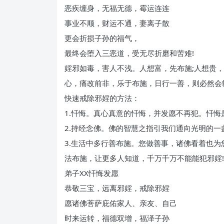
恶疾缠身，无福无德，霉运连连
事业不顺，财运不通，妻离子散
更会折损子孙的福气，
最终会堕入三恶道，受无尽折磨和苦难!
婬邪如毒，害人不浅。人想富，先布施;人想贵
心，痛改前非，乐于布施，日行一善，则必然会
快速戒除邪婬的方法：
1.忏悔。真心真意的忏悔，并发愿不再犯。忏
2.持经念佛。佛的智慧之指引我们通向光明的
3.生活中多行善布施。您做善事，诸佛看着也为
法布施，让更多人知道，千万千万不能能犯邪婬!
弟子XX忏悔发愿
恭敬三宝，远离邪婬，戒除邪婬
愿诸佛菩萨庇佑家人、亲友、自己
时来运转，福德双增，福泽子孙