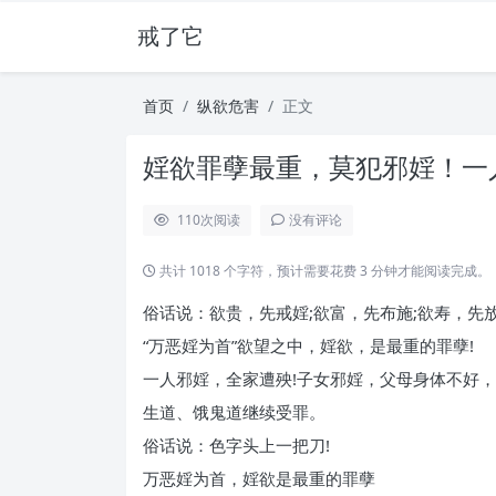
戒了它
首页
纵欲危害
正文
婬欲罪孽最重，莫犯邪婬！一人
110
次阅读
没有评论
共计 1018 个字符，预计需要花费 3 分钟才能阅读完成。
俗话说：欲贵，先戒婬;欲富，先布施;欲寿，先放
“万恶婬为首”欲望之中，婬欲，是最重的罪孽!
一人邪婬，全家遭殃!子女邪婬，父母身体不好，
生道、饿鬼道继续受罪。
俗话说：色字头上一把刀!
万恶婬为首，婬欲是最重的罪孽