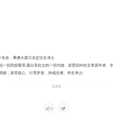
不夹杂，乘佛大愿力决定往生净土
犯一切邪婬重罪;愿分享此文的一切功德，皆悉回向给文章原作者、学
阴德，发菩提心、行菩萨道，持戒念佛、求生净土!
正文完
0