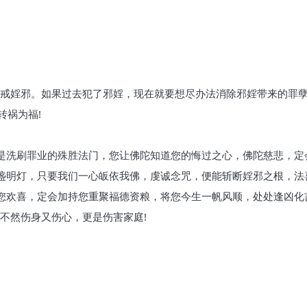
，戒婬邪。如果过去犯了邪婬，现在就要想尽办法消除邪婬带来的罪
转祸为福!
悔是洗刷罪业的殊胜法门，您让佛陀知道您的悔过之心，佛陀慈悲，定
一盏明灯，只要我们一心皈依我佛，虔诚念咒，便能斩断婬邪之根，法
您欢喜，定会加持您重聚福德资粮，将您今生一帆风顺，处处逢凶化
不然伤身又伤心，更是伤害家庭!