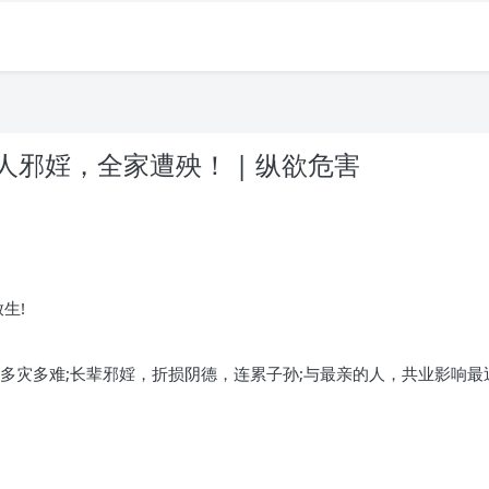
邪婬，全家遭殃！ | 纵欲危害
生!
多灾多难;长辈邪婬，折损阴德，连累子孙;与最亲的人，共业影响最