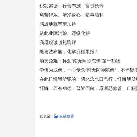
积功累德，行善布施，富贵长寿
离苦得乐、清净身心，诸事顺利
感恩地藏菩萨加持
从此业障消除、违缘化解
我愿虔诚顶礼跪拜
随喜法布施，化解邪婬果报！
消灾免难：称念“南无阿弥陀佛”第一功德
学佛为成佛，一心专念“南无阿弥陀佛”，不怀疑
在此忏悔我所犯的一切恶念恶口恶行，忏悔我所
忏悔，若有功德，普皆回向，愿断恶修善、广积
发表至：
纵欲危害