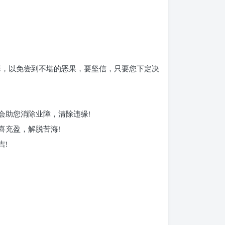
孽，以免尝到不堪的恶果，要坚信，只要您下定决
会助您消除业障，清除违缘!
喜充盈，解脱苦海!
吉!