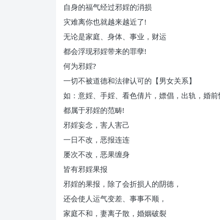
自身的福气经过邪婬的消损
灾难离你也就越来越近了!
无论是家庭、身体、事业，财运
都会浮现邪婬带来的罪孽!
何为邪婬?
一切不被道德和法律认可的【男女关系】
如：意婬、手婬、看色倩片，嫖倡，出轨，婚前
都属于邪婬的范畴!
邪婬妄念，害人害己
一日不改，恶报连连
屡次不改，恶果缠身
皆有邪婬果报
邪婬的果报，除了会折损人的阴德，
还会使人运气变差、事事不顺，
家庭不和，妻离子散，婚姻破裂