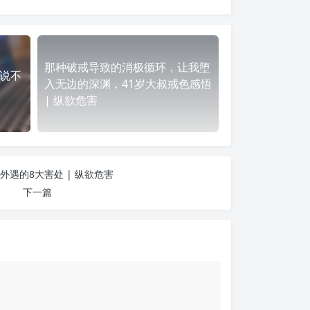
那种破戒导致的消极循环，让我堕
说不
入无边的深渊，41岁大叔戒色感悟
| 纵欲危害
外遇的8大害处 | 纵欲危害
下一篇