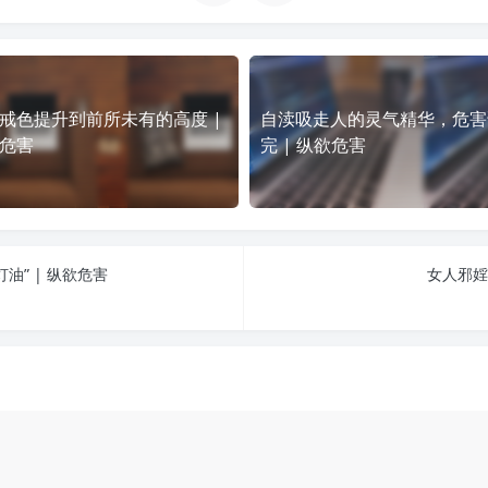
戒色提升到前所未有的高度 |
自渎吸走人的灵气精华，危害
危害
完 | 纵欲危害
油” | 纵欲危害
女人邪婬