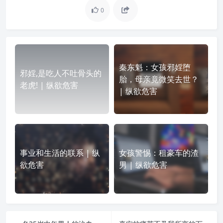
0
秦东魁：女孩邪婬堕
邪婬,是吃人不吐骨头的
胎，母亲竟微笑去世？
老虎! | 纵欲危害
| 纵欲危害
事业和生活的联系 | 纵
女孩警惕：租豪车的渣
欲危害
男 | 纵欲危害