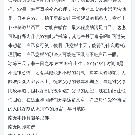
曾经以为结婚后就能自然的断了SY，结婚后才发现不是这
样。SY是一种严重的变态心理，它让我对真实的生活无法满
足，只有在SY时，脑子里想象出平常渴望的那些人，意婬出
各种刺激的画面，才能在感官上最大程度的满足自己。这也
可以解释为什么SY如此难戒除，其危害甚于毒品啊!!!回过头
来想想，自己多可笑，傻啊!!我意婬半天，能得到什么呢?心
理阴暗，自己意婬的那些人可能连正眼都不瞧自己一眼。
冰冻三尺，非一日之寒!末学90年出生，SY有19年时间!!!是
不是很恐怖，还有其他众多不好的习气。原本天资聪颖，现
缺泯然众人都谈不上。愧对父母的教导和期望，虽是对父母
比较孝顺，但我深知我没有达到父母的期望，现在仍旧让他
们担心。在这里和同修们分享这篇文章，希望每个受XY毒害
的人能深刻认识到XY的危害，早日戒除!
南无本师释迦牟尼佛
南无阿弥陀佛