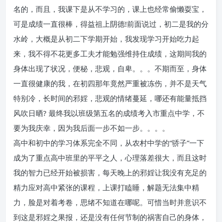
名的，而且，我课下是从不学习的，课上也经常偷懒耍宝，
可是成绩一直很棒，得益祖上阴德!前面说过，初二是我的分
水岭，大概是从初二下学期开始，我发现学习开始吃力起
来，我不得不花更多工夫才能勉强维持住成绩，这期间我的
身体出现了状况，便秘，悲观，自卑。。。不期而至，身体
一直很健康的我，在初四那年竟然严重被冻伤，并不是天气
特别冷，长时间的邪婬，悲观的情绪蔓延，哪还有能量抵挡
风吹日晒? 最终我以班级第五名的成绩考入市重点中学，不
要为我庆幸，因为我后面一步不如一步。。。。
高中和初中的学习体系完全不同，从农村中学的“骄子”一下
成为了重点高中班里的平平之人，心理落差很大，而且这时
我的智力已经开始被损害，每天晚上的邪婬让我没有充足的
精力应对高中紧张的课程，上课打瞌睡，解题无法集中精
力，脸是对着考卷，思绪不知道在哪呢。可惜当时并意识不
到这是邪婬之果报，还是没有任何节制的祸害自己的身体，