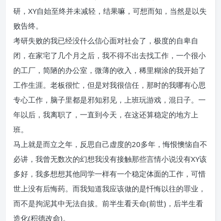
研，XY自始至终并未减轻，结果嘛，可想而知，当然是以失
败告终。
考研失败的我已经没什么信心面对社会了，极度的自卑自
闭，在家宅了几个月之后，我不得不出去找工作，一个很小
的工厂，简陋的办公室，微薄的收入，稀里糊涂的我开始了
工作生涯。老板很忙，但是对我很信任，那时的我哪有心思
专心工作，脑子里都是邪知邪见，上班玩游戏，混日子。一
年以后，我离职了，一直到今天，在这还算稳定的地方上
班。
马上就是而立之年，反思自己虚度的20多年，悔恨懊恼自不
必讲，我曾无数次的幻想我没有接触那些言情小说没有XY该
多好，我多想想其他同学一样有一个稳定体面的工作，可惜
世上没有后悔药。而我知道我应该做的是忏悔以往的罪业，
而不是拘泥其中无法自拔。前半生看天命(前世)，后半生看
造化(积德改命)。