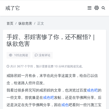
戒了它
首页
纵欲危害
正文
手婬、邪婬害惨了你，还不醒悟? |
纵欲危害
105
次阅读
没有评论
共计 3677 个字符，预计需要花费 10 分钟才能阅读完成。
戒除邪婬一月有余，末学在此分享这篇文章，给自己以信
念，给迷路人些许启发。
我看过很多师兄写的戒邪婬的文章，也浏览过百度
戒色吧
的
一些文章。曾犹豫是在
戒色吧
发帖，还是在学佛网分享。后
还是决定在先于学佛网分享，因在
戒色
吧看到一些污蔑三宝