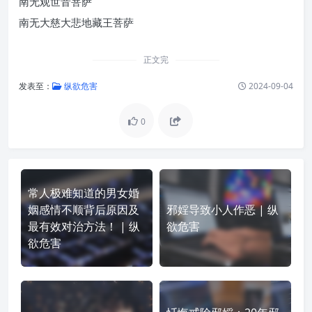
南无观世音菩萨
南无大慈大悲地藏王菩萨
正文完
发表至：
纵欲危害
2024-09-04
0
常人极难知道的男女婚
姻感情不顺背后原因及
邪婬导致小人作恶 | 纵
最有效对治方法！ | 纵
欲危害
欲危害