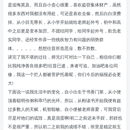
是追悔莫及。而且自小贪心很重，喜欢盗窃集体财产，虽然
很多东西对我都没有用处，可还是喜欢去偷，然后白白浪费
掉。从小目无尊长，从小学开始就给老师起外号，初中和高
中之后更是变本加厉。不团结同学，给同学起外号，欺负老
实同学。还经常作弄一些残疾智力有问题的弱势群
体。。。。。。想想往昔所造恶业，数不胜数。
讲完了我不堪的过往，师兄们可对比一下自己，相信你们都
比我纯净善良很多吧!往昔已逝，来者可追。加油吧各位同
修，我这一个烂人都被菩萨托着呢，你们今后的福报必会更
大!
下面说一说我生活中的变化，自小出生于书香门第，从小便
顶着聪明伶俐和乖巧的光环。所以，从刚读书开始我便有超
过多数人的天赋，机智聪敏。自小便被老师喜爱，可我背后
尽是对他们的诋毁，真是混蛋啊!初二之前还未手婬，邪婬也
不是很严重，所以初二之前我的成绩不错，班里是稳定前五