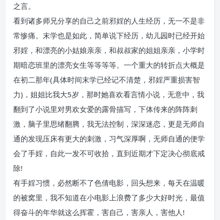
之言。
看到诸多师兄分享的自己之前邪婬的人生经历，无一不是非
常惨痛。末学也是如此，简单说下经历，幼儿园时已经开始
邪婬，和漂亮的小姑娘亲亲，和叔叔家的姐姐亲亲，小学时
期暗恋班里的漂亮女生等等等等。一个重大的转折点大概是
在初二那年(具体时间末学已经记不清楚，邪婬严重损害智
力)，姐姐比我大5岁，那时她喜欢看言情小说，无意中，我
翻到了小说里对男欢女爱的露骨描写，下体传来的阵阵刺
激，脑子里思绪翻腾，我无法控制，深深迷恋，更是无师自
通的发现压床有更大的刺激，习气深厚啊，无师自通的便学
会了手婬，自此一发不可收拾，直到近期才下定决心彻底戒
除!
有手婬习惯，必然断不了色倩电影，回头想来，每天在温暖
的被窝里，我不知道在小电影上浪费了多少大好时光，最值
得奋斗的年华就这么挥霍，害自己，害亲人，害他人!