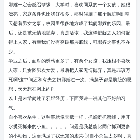
邪婬一定会感召孽缘，大学时，喜欢同系的一个女孩，她很
漂亮，家庭条件也比我好很多，那时候脑子那个肮脏啊!!!整
天想着男女之事，校园里很多地方成了我俩邪婬的乐园。最
后，还是被无情地抛弃，真是活该，我这样龌龊之人如何配
得上人家，有幸我们没有突破那层底线，可邪婬之事也不在
少。
毕业之后，面对的诱惑更多了，有两个女孩，我压根不喜欢
人家，只贪图男欢女爱，最后把人家无情抛弃，真是罪该万
死啊!这中间还和有夫之妇邪婬过一次。满脑子都是肮脏的思
想，天天想在网上约P。
以上是末学简述了邪婬经历，下面我讲一讲其他不好的习
气。
自小喜欢杀生，这种事就像天赋一样，抓蜻蜓抓蜜蜂，用开
水烫死抓来的小鱼。。。。。问题是我总能比同伴抓到更多
的小动物，这更满足了我无知的虚荣心!自小杀生太多啊，真