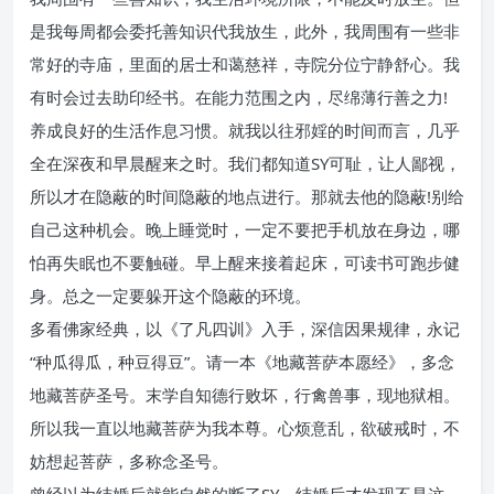
是我每周都会委托善知识代我放生，此外，我周围有一些非
常好的寺庙，里面的居士和蔼慈祥，寺院分位宁静舒心。我
有时会过去助印经书。在能力范围之内，尽绵薄行善之力!
养成良好的生活作息习惯。就我以往邪婬的时间而言，几乎
全在深夜和早晨醒来之时。我们都知道SY可耻，让人鄙视，
所以才在隐蔽的时间隐蔽的地点进行。那就去他的隐蔽!别给
自己这种机会。晚上睡觉时，一定不要把手机放在身边，哪
怕再失眠也不要触碰。早上醒来接着起床，可读书可跑步健
身。总之一定要躲开这个隐蔽的环境。
多看佛家经典，以《了凡四训》入手，深信因果规律，永记
“种瓜得瓜，种豆得豆”。请一本《地藏菩萨本愿经》，多念
地藏菩萨圣号。末学自知德行败坏，行禽兽事，现地狱相。
所以我一直以地藏菩萨为我本尊。心烦意乱，欲破戒时，不
妨想起菩萨，多称念圣号。