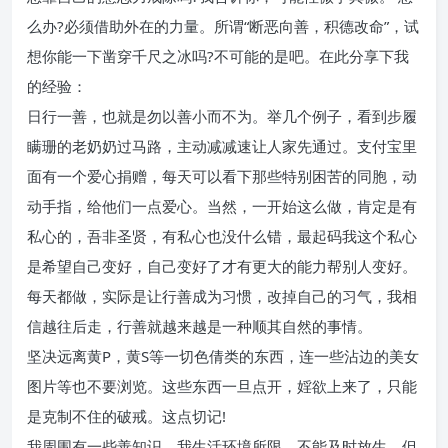
么办?必须借助外在的力量。所谓“断恶向善，积德改命”，试
想你能一下凿穿千尺之冰吗?不可能的是吧。在此分享下我
的经验：
日行一善，也就是勿以善小而不为。举几个例子，看到步履
瞒珊的老奶奶过马路，主动减减速让人家先通过。支付宝里
面有一个爱心捐赠，每天可以看下那些特别困苦的同胞，动
动手指，给他们一点爱心。当然，一开始这么做，肯定是有
私心的，吾非圣贤，有私心也没什么错，最起码我这个私心
是希望自己变好，自己变好了才有更大的能力帮别人变好。
每天都做，实际是让行善成为习惯，改掉自己的习气，我相
信越往后走，行善就越来越是一种顺其自然的事情。
坚决远离黄P，黄S等一切色倩类的东西，连一些沾边的美女
图片等也不要浏览。这些东西一旦点开，婬欲上来了，只能
是克制不住的破戒。这点切记!
我周围有一些善知识，我生活环境所限，不能及时放生。但