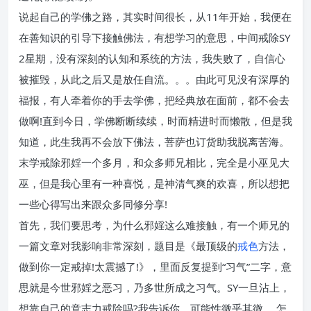
说起自己的学佛之路，其实时间很长，从11年开始，我便在
在善知识的引导下接触佛法，有想学习的意思，中间戒除SY
2星期，没有深刻的认知和系统的方法，我失败了，自信心
被摧毁，从此之后又是放任自流。。。由此可见没有深厚的
福报，有人牵着你的手去学佛，把经典放在面前，都不会去
做啊!直到今日，学佛断断续续，时而精进时而懒散，但是我
知道，此生我再不会放下佛法，菩萨也订货助我脱离苦海。
末学戒除邪婬一个多月，和众多师兄相比，完全是小巫见大
巫，但是我心里有一种喜悦，是神清气爽的欢喜，所以想把
一些心得写出来跟众多同修分享!
首先，我们要思考，为什么邪婬这么难接触，有一个师兄的
一篇文章对我影响非常深刻，题目是《最顶级的
戒色
方法，
做到你一定戒掉!太震撼了!》，里面反复提到“习气”二字，意
思就是今世邪婬之恶习，乃多世所成之习气。SY一旦沾上，
想靠自己的意志力戒除吗?我告诉你，可能性微乎其微。 怎