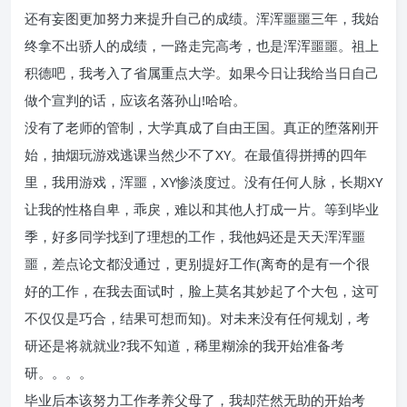
还有妄图更加努力来提升自己的成绩。浑浑噩噩三年，我始
终拿不出骄人的成绩，一路走完高考，也是浑浑噩噩。祖上
积德吧，我考入了省属重点大学。如果今日让我给当日自己
做个宣判的话，应该名落孙山!哈哈。
没有了老师的管制，大学真成了自由王国。真正的堕落刚开
始，抽烟玩游戏逃课当然少不了XY。在最值得拼搏的四年
里，我用游戏，浑噩，XY惨淡度过。没有任何人脉，长期XY
让我的性格自卑，乖戾，难以和其他人打成一片。等到毕业
季，好多同学找到了理想的工作，我他妈还是天天浑浑噩
噩，差点论文都没通过，更别提好工作(离奇的是有一个很
好的工作，在我去面试时，脸上莫名其妙起了个大包，这可
不仅仅是巧合，结果可想而知)。对未来没有任何规划，考
研还是将就就业?我不知道，稀里糊涂的我开始准备考
研。。。。
毕业后本该努力工作孝养父母了，我却茫然无助的开始考