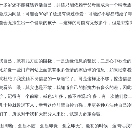
十多岁还不能赚钱养活自己，并还只能依赖于父母而成为一个啃老族
会成为问题；可能会30岁了还没有谈过恋爱；可能好不容易结婚了
能会无法生出一个健康的孩子……这样的可能有无数多个，但是都指
我自己，就有几方面的阻挠，一是边缘信息的骚扰，二是心中欲念的
比如像一些门户网站上面就有很多色情的擦边球的信息，如果经常看
就杜绝了我接触不良信息的一条途径了。可是这样还不够，擦边信息
去看第二眼，其实也是不敢，我知道自己的抵抗力有多么的差，因此
价，记得有一个前辈，戒色5年多，修不净观2年多，有一次他们楼
几十秒就败退下来，幸亏这位前辈自控力强，用尽各种方法使自己冷
们了，所以对于我和大部分人来说，试定力必定会破。
念起即断，念起不随，念起即觉，觉之即无”。最初的时候，这句话我