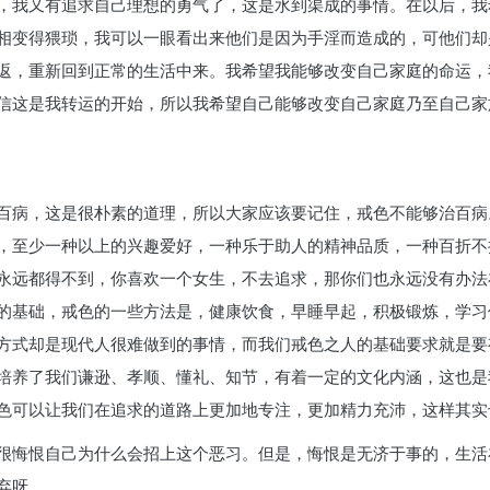
，我又有追求自己理想的勇气了，这是水到渠成的事情。在以后，我
相变得猥琐，我可以一眼看出来他们是因为手淫而造成的，可他们却
返，重新回到正常的生活中来。我希望我能够改变自己家庭的命运，
信这是我转运的开始，所以我希望自己能够改变自己家庭乃至自己家
百病，这是很朴素的道理，所以大家应该要记住，戒色不能够治百病
，至少一种以上的兴趣爱好，一种乐于助人的精神品质，一种百折不
永远都得不到，你喜欢一个女生，不去追求，那你们也永远没有办法
的基础，戒色的一些方法是，健康饮食，早睡早起，积极锻炼，学习
方式却是现代人很难做到的事情，而我们戒色之人的基础要求就是要
培养了我们谦逊、孝顺、懂礼、知节，有着一定的文化内涵，这也是
色可以让我们在追求的道路上更加地专注，更加精力充沛，这样其实
很悔恨自己为什么会招上这个恶习。但是，悔恨是无济于事的，生活
弃呀。