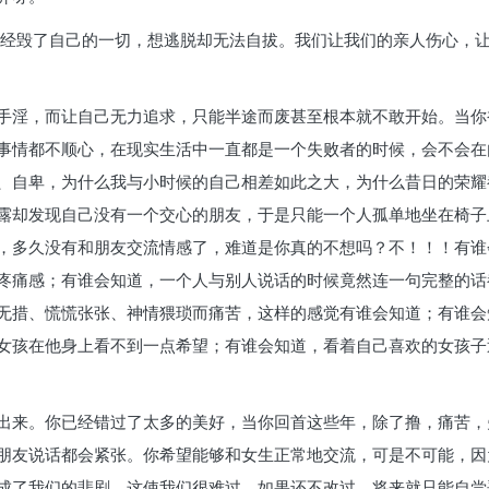
曾经毁了自己的一切，想逃脱却无法自拔。我们让我们的亲人伤心，
手淫，而让自己无力追求，只能半途而废甚至根本就不敢开始。当你
事情都不顺心，在现实生活中一直都是一个失败者的时候，会不会在
、自卑，为什么我与小时候的自己相差如此之大，为什么昔日的荣耀
露却发现自己没有一个交心的朋友，于是只能一个人孤单地坐在椅子
，多久没有和朋友交流情感了，难道是你真的不想吗？不！！！有谁
疼痛感；有谁会知道，一个人与别人说话的时候竟然连一句完整的话
无措、慌慌张张、神情猥琐而痛苦，这样的感觉有谁会知道；有谁会
女孩在他身上看不到一点希望；有谁会知道，看着自己喜欢的女孩子
出来。你已经错过了太多的美好，当你回首这些年，除了撸，痛苦，
朋友说话都会紧张。你希望能够和女生正常地交流，可是不可能，因
成了我们的悲剧，这使我们很难过，如果还不改过，将来就只能自尝