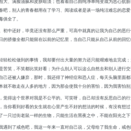
粗大、满脸油腻和皮肤暗淡；也看着自己由纯净单纯变成为恶心肮脏
春吧，别人的青春都用在了学习、阅读或者是谈一场纯洁难忘的恋爱
毒俱全了。
。初中还好，毕竟还没有那么严重，可高中就真的让我为自己的恶行
日的骄傲全都只能留在以前的记忆里，当自己只能从自己从前的回忆
轻轻松松做到的事情，我却要付出大量的努力还只能艰难地去完成；
是苦笑，不笑都比笑好看；为什么别人可以这么自然去和别人进行交
自己还被人嫌弃，那时，我还得了神经症和恐人症，每天头脑里面都
本就不敢走在人多的地方，因为那会使我十分的害怕，因为我害怕别
，觉得这个世界对我是不公平的。可笑呀，自己却没有反思自己的行
，当你看到好看的女生就在心里产生不好的想法的时候，有没有想过
了一只过街老鼠一样的生物，只能生活在黑夜之中，不能在阳光之下
我遇到了戒色吧，我这一年来一直对自己说，父母给了我生命，戒色