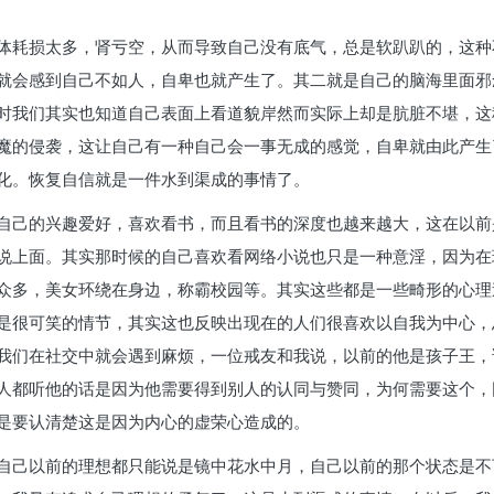
体耗损太多，肾亏空，从而导致自己没有底气，总是软趴趴的，这种
就会感到自己不如人，自卑也就产生了。其二就是自己的脑海里面邪
时我们其实也知道自己表面上看道貌岸然而实际上却是肮脏不堪，这
魔的侵袭，这让自己有一种自己会一事无成的感觉，自卑就由此产生
化。恢复自信就是一件水到渠成的事情了。
自己的兴趣爱好，喜欢看书，而且看书的深度也越来越大，这在以前
说上面。其实那时候的自己喜欢看网络小说也只是一种意淫，因为在
众多，美女环绕在身边，称霸校园等。其实这些都是一些畸形的心理
是很可笑的情节，其实这也反映出现在的人们很喜欢以自我为中心，
我们在社交中就会遇到麻烦，一位戒友和我说，以前的他是孩子王，
人都听他的话是因为他需要得到别人的认同与赞同，为何需要这个，
是要认清楚这是因为内心的虚荣心造成的。
自己以前的理想都只能说是镜中花水中月，自己以前的那个状态是不