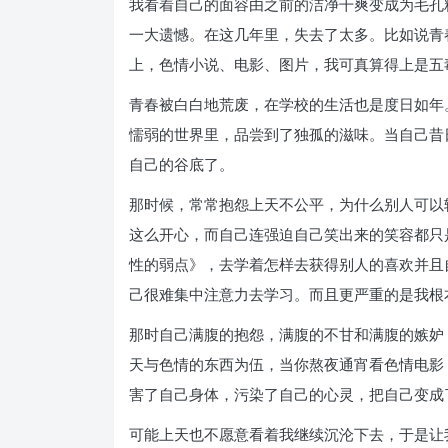
我看着自己的面容由之前的洁净干爽变成为毛孔
一大遗憾。在这几年里，失去了太多。比如说青
上，色情小说、电影、图片，我可真算得上是五
青春被白白地荒废，在学校的生活也是度日如年
懦弱的世界里，品尝到了独孤的滋味。当自己昔
自己的谷底了。
那时候，常常抱怨上天不公平，为什么别人可以
这么开心，而自己连强迫自己笑出来的笑容都只
性的弱点》，去学着怎样去获得别人的喜欢并且
己很难集中注意力去学习。而且更严重的是我根
那时自己满腹的抱怨，满腹的不甘和满腹的嫉妒
天与色情的东西为伍，当你熬夜通宵看色情电影
害了自己身体，污染了自己的心灵，把自己变成
可能上天也不愿意看着我继续沉沦下去，于是让