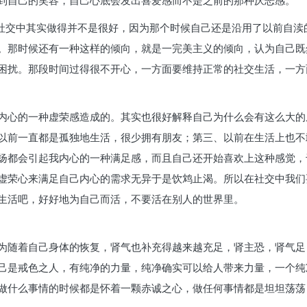
到自己的笑容，自己心底会发出喜爱感而不是之前的那种厌恶感。
在社交中其实做得并不是很好，因为那个时候自己还是沿用了以前自
。那时候还有一种这样的倾向，就是一完美主义的倾向，认为自己既
困扰。那段时间过得很不开心，一方面要维持正常的社交生活，一方
内心的一种虚荣感造成的。其实也很好解释自己为什么会有这么大的
以前一直都是孤独地生活，很少拥有朋友；第三、以前在生活上也不
扬都会引起我内心的一种满足感，而且自己还开始喜欢上这种感觉，
虚荣心来满足自己内心的需求无异于是饮鸩止渴。所以在社交中我们
生活吧，好好地为自己而活，不要活在别人的世界里。
为随着自己身体的恢复，肾气也补充得越来越充足，肾主恐，肾气足
己是戒色之人，有纯净的力量，纯净确实可以给人带来力量，一个纯
做什么事情的时候都是怀着一颗赤诚之心，做任何事情都是坦坦荡荡