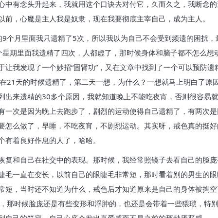
心中有念头升起来，我就用这个口诀去对付它，久而久之，我断念的
以前，心魔是主人我是奴隶，现在我要彻底主宰自己，成为主人。
的9个月里面我只遗精了5次，所以我以为自己不会受到频遗的困扰
个星期里面我遗精了四次，人都虚了，那时候身体和脑子都不怎么想
让我发现了一个妙招“固肾功”，又在文章中找到了一个可以预防遗精
是在21天的时候遗精了，第二天一想，为什么？一想就马上明白了原
列出来遗精的30多个原因，我就知道晚上不能吃夜宵，否则很容易就
有一次是因为晚上去跑步了，剧烈的运动使得自己遗精了，有两次是
要怎么做了，早睡，不吃夜宵，不剧烈运动。其实呀，戒色真的挺好
个有着良好作息的人了，哈哈。
恢复和自己在社交中的表现。那时候，我经常照镜子去看自己的脸庞
睫毛一直在变长，以前自己的眼睫毛非常短，那时看着别的男生的眼
常短，当时还不知道为什么，戒色后才知道原来是自己的身体被掏空
前，那时候脸庞还是有些变形和浮肿的，也还是会带着一些猥琐，特