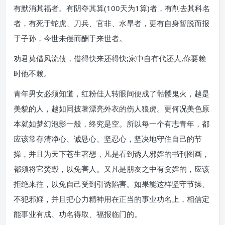
有默消其福者。有阴夺其算(100天为1算)者，有削去其科名
者，有死于蛇虎、刀兵、官非、水旱者，更有自身暂脱而报
于子孙，今世未偿而酬于来世者。
劝君莫借风流债，借得快来还得快;家中自有代还人,你要赖
时他不赖。
青年男女必须知道，红粉佳人转眼间便成了骷髅鬼火，越是
美貌的人，越如同披著漂亮外衣的伤人狼虎。更何况美色原
本就如梦幻泡影一般，终究是空。所以每一个有志青年，都
应该常存清净心、诚恳心、坚忍心，坚决地守住自己的节
操，并且为天下苍生著想，凡是看到诱人邪婬的书刊图画，
都须将它焚毁，以免害人。又凡是朋友之中有贪婬的，应该
拒绝来往，以免自己受到引诱陷害。如果能这样坚守节操、
不犯邪婬，并且把心力精神用在正当的事业功名上，相信定
能事业有成、功名得取、福报临门的。