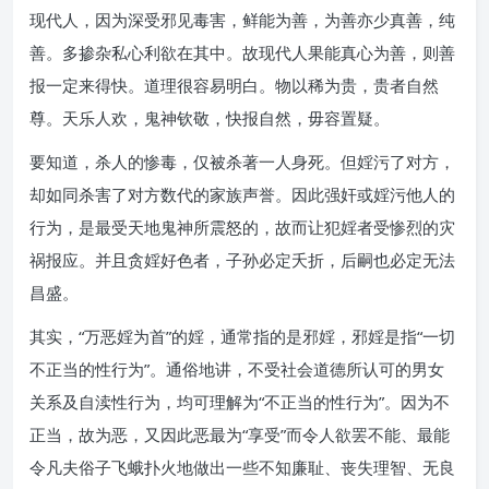
现代人，因为深受邪见毒害，鲜能为善，为善亦少真善，纯
善。多掺杂私心利欲在其中。故现代人果能真心为善，则善
报一定来得快。道理很容易明白。物以稀为贵，贵者自然
尊。天乐人欢，鬼神钦敬，快报自然，毋容置疑。
要知道，杀人的惨毒，仅被杀著一人身死。但婬污了对方，
却如同杀害了对方数代的家族声誉。因此强奸或婬污他人的
行为，是最受天地鬼神所震怒的，故而让犯婬者受惨烈的灾
祸报应。并且贪婬好色者，子孙必定夭折，后嗣也必定无法
昌盛。
其实，“万恶婬为首”的婬，通常指的是邪婬，邪婬是指“一切
不正当的性行为”。通俗地讲，不受社会道德所认可的男女
关系及自渎性行为，均可理解为“不正当的性行为”。因为不
正当，故为恶，又因此恶最为“享受”而令人欲罢不能、最能
令凡夫俗子飞蛾扑火地做出一些不知廉耻、丧失理智、无良