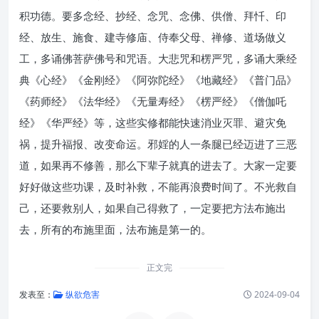
积功德。要多念经、抄经、念咒、念佛、供僧、拜忏、印
经、放生、施食、建寺修庙、侍奉父母、禅修、道场做义
工，多诵佛菩萨佛号和咒语。大悲咒和楞严咒，多诵大乘经
典《心经》《金刚经》《阿弥陀经》《地藏经》《普门品》
《药师经》《法华经》《无量寿经》《楞严经》《僧伽吒
经》《华严经》等，这些实修都能快速消业灭罪、避灾免
祸，提升福报、改变命运。邪婬的人一条腿已经迈进了三恶
道，如果再不修善，那么下辈子就真的进去了。大家一定要
好好做这些功课，及时补救，不能再浪费时间了。不光救自
己，还要救别人，如果自己得救了，一定要把方法布施出
去，所有的布施里面，法布施是第一的。
正文完
发表至：
纵欲危害
2024-09-04