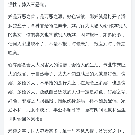
惯性，掉入三恶道。
婬是万恶之首，是万恶之源。好色纵欲、邪婬就是打开了潘
多拉盒子，各种罪恶随之而来。婬乱行为天怒人怨;你婬别人
的妻女，你的妻女也将被别人所婬。因果报应，如影随形，
任何人都逃脱不了。不是不报，时候未到，报应到时，悔之
晚矣。
心存婬念会大大损害人的福德，会给人的生活、事业带来巨
大的危害。于自己妻子、丈夫不知道满足的人就是好色、贪
婬、多婬的人，不单指的是行为上，在意念上多婬，也是贪
婬、多婬的人。放纵自己嫖妓的人也一定是好色、好婬之辈,
好色、邪婬之人损福报，招致伤身多病、得不如意配偶、家
庭不和，儿女不成才、事业不顺等等，更有阴间地狱和生生
世世轮回的果报!!
邪婬之事，世人犯者甚多，虽一时不见恶报，然冥冥之中，