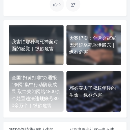
0
大案纪实：全运会冠军
我害怕那种与死神面对
因邪婬杀死香港股东 |
面的感觉 | 纵欲危害
纵欲危害
全国“扫黄打非”办通报
“净网”集中行动阶段成
邪婬夺去了叔叔年轻的
果 取缔关闭网站4800余
生命 | 纵欲危害
个处置违法违规账号80
0余万个 | 纵欲危害
邪婬会毁掉我们的人生的福报 | 纵欲危害
邪婬电影会让你一事无成，贫穷潦倒，卑微下贱 | 纵欲危害