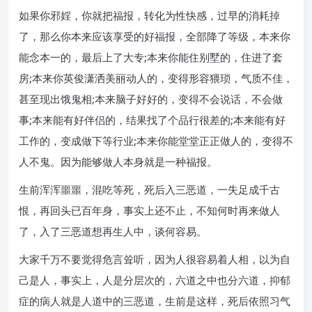
如果你邪婬，你就把福报，转化为性快感，过早的消耗掉
了，那么你本来应该享受的好福报，全部降了等级，本来你
能念本一的，最后上了大专;本来你能住别墅的，住进了套
房;本来你英俊潇洒美丽动人的，变得形容猥琐，气质不佳，
甚至现出饿鬼相;本来脑子好好的，变得不会说话，不会做
事;本来能有好伴侣的，结果找了个品行很差的;本来能有好
工作的，变成做下等行业;本来你能堂堂正正做人的，变得不
人不鬼。因为能够做人本身就是一种福报。
生前浑浑噩噩，混吃等死，死后入三恶道，一失足成千古
恨，再回头已百年身，事实上还不止，不知何时再来做人
了，入了三恶道想再生人中，谈何容易。
大家千万不要觉得危言耸听，因为人很容易着人相，以为自
己是人，事实上，人是分层次的，六道之中也分六道，抑郁
症的病人就是人道中的三恶道，生前是这样，死后依照习气