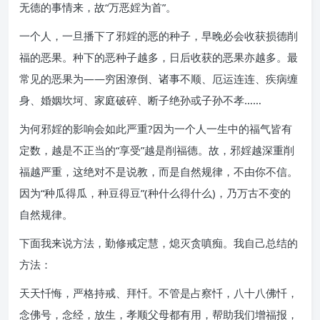
无德的事情来，故“万恶婬为首”。
一个人，一旦播下了邪婬的恶的种子，早晚必会收获损德削
福的恶果。种下的恶种子越多，日后收获的恶果亦越多。最
常见的恶果为——穷困潦倒、诸事不顺、厄运连连、疾病缠
身、婚姻坎坷、家庭破碎、断子绝孙或子孙不孝……
为何邪婬的影响会如此严重?因为一个人一生中的福气皆有
定数，越是不正当的“享受”越是削福德。故，邪婬越深重削
福越严重，这绝对不是说教，而是自然规律，不由你不信。
因为“种瓜得瓜，种豆得豆”(种什么得什么)，乃万古不变的
自然规律。
下面我来说方法，勤修戒定慧，熄灭贪嗔痴。我自己总结的
方法：
天天忏悔，严格持戒、拜忏。不管是占察忏，八十八佛忏，
念佛号，念经，放生，孝顺父母都有用，帮助我们增福报，