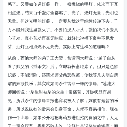
芜了。又譬如传递灯盏一样，一盏燃烧的明灯，依次而下互
相点燃，结果百千盏灯全都燃了、亮了。燃灯无量，光明也
无量。但这光明的灯盏，一定要从我这里继续传递下去，千
万不能到我这里就灭了。不要怕没人听从，就怕我们不去真
心苦劝。真心苦劝而毫无响应，就好比说播下良种不见发
芽、油灯互相点燃不见亮光。实际上有这样的道理吗？
从前，莲池大师的弟子王大契，曾请问大师说：“弟子自从
看了师父的《戒杀文》后，立即就长斋吃素了。但只是色欲
炽盛，不能消除，还请求师父慈悲教诲，使我等凡夫明白所
谓的婬欲快乐，其实就如同杀生害命一样的惨痛。”莲池大
师回答说：“杀生时被杀的众生非常痛苦，其惨状显而易
见，所以杀生的惨痛果报也容易被人了解；婬欲有短暂的乐
趣，所以说纵欲的后果会伤身害命，人就不容易相信。现在
作一个比喻：如果公开地把毒药放进粗劣的食物之中，人见
了一定会厌恶、畏惧不敢去吃，这好比是说杀生的惨痛；而