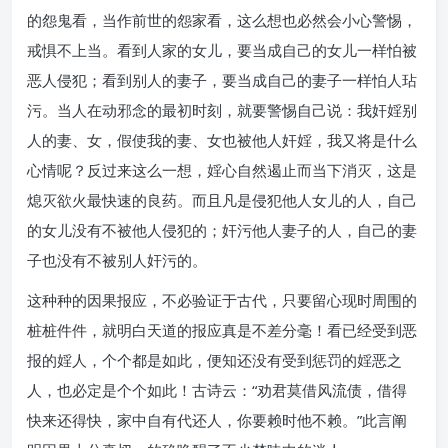
的怨鬼看，当作前世的怨家看，这么想也必然会小心警惕，
戒惧不上当。看到人家的女儿，要当成自己的女儿一样怕被
恶人侵犯；看到别人的妻子，要当成自己的妻子一样怕人玷
污。当人在动邪念的最初时刻，就要警惕自己说：我奸婬别
人的妻、女，假使我的妻、女也被他人奸婬，我又将是什么
心情呢？反过来这么一想，婬心自然遏止而当下消灭，这是
熄灭欲火最快速的良药。而且凡是侵犯他人女儿的人，自己
的女儿没有不被他人侵犯的；奸污他人妻子的人，自己的妻
子也没有不被别人奸污的。
这种种的因果报应，不必验证于古代，只要留心现时周围的
桩桩件件，就明白天道的报应真是不差分毫！看已经受到恶
报的婬人，个个都是如此，便知还没有受到惩罚的婬恶之
人，也必定是个个如此！古诗云：“劝君莫借风流债，借得
快来还得快，家中自有代还人，你要赖时他不赖。”此言阐