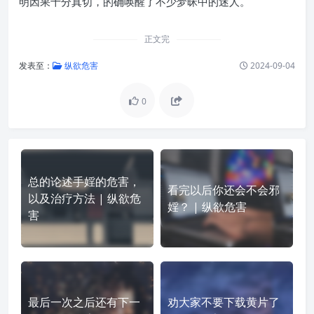
明因果十分真切，的确唤醒了不少梦昧中的迷人。
正文完
发表至：
纵欲危害
2024-09-04
0
总的论述手婬的危害，
看完以后你还会不会邪
以及治疗方法 | 纵欲危
婬？ | 纵欲危害
害
最后一次之后还有下一
劝大家不要下载黄片了