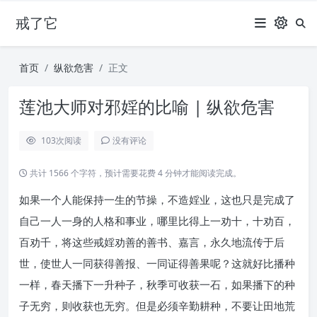
戒了它
首页
纵欲危害
正文
莲池大师对邪婬的比喻 | 纵欲危害
103
次阅读
没有评论
共计 1566 个字符，预计需要花费 4 分钟才能阅读完成。
如果一个人能保持一生的节操，不造婬业，这也只是完成了
自己一人一身的人格和事业，哪里比得上一劝十，十劝百，
百劝千，将这些戒婬劝善的善书、嘉言，永久地流传于后
世，使世人一同获得善报、一同证得善果呢？这就好比播种
一样，春天播下一升种子，秋季可收获一石，如果播下的种
子无穷，则收获也无穷。但是必须辛勤耕种，不要让田地荒