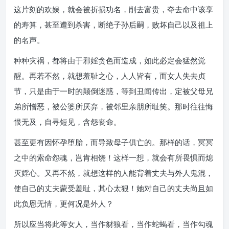
这片刻的欢娱，就会被折损功名，削去富贵，夺去命中该享
的寿算，甚至遭到杀害，断绝子孙后嗣，败坏自己以及祖上
的名声。
种种灾祸，都将由于邪婬贪色而造成，如此必定会猛然觉
醒。再若不然，就想羞耻之心，人人皆有，而女人失去贞
节，只是由于一时的颠倒迷惑，等到丑闻传出，定被父母兄
弟所憎恶，被公婆所厌弃，被邻里亲朋所耻笑。那时往往悔
恨无及，自寻短见，含怨丧命。
甚至更有因怀孕堕胎，而导致母子俱亡的。那样的话，冥冥
之中的索命怨魂，岂肯相饶！这样一想，就会有所畏惧而熄
灭婬心。又再不然，就想这样的人能背着丈夫与外人鬼混，
使自己的丈夫蒙受羞耻，其心太狠！她对自己的丈夫尚且如
此负恩无情，更何况是外人？
所以应当将此等女人，当作豺狼看，当作蛇蝎看，当作勾魂