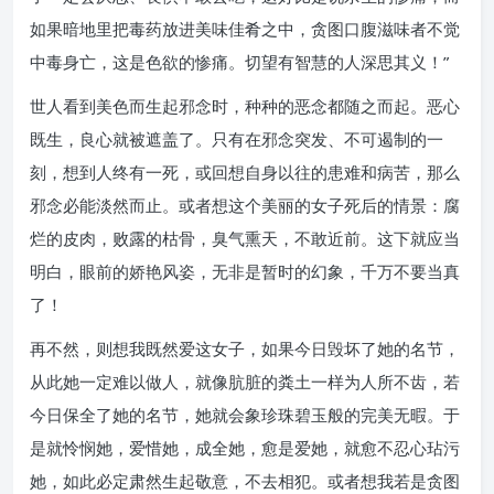
如果暗地里把毒药放进美味佳肴之中，贪图口腹滋味者不觉
中毒身亡，这是色欲的惨痛。切望有智慧的人深思其义！”
世人看到美色而生起邪念时，种种的恶念都随之而起。恶心
既生，良心就被遮盖了。只有在邪念突发、不可遏制的一
刻，想到人终有一死，或回想自身以往的患难和病苦，那么
邪念必能淡然而止。或者想这个美丽的女子死后的情景：腐
烂的皮肉，败露的枯骨，臭气熏天，不敢近前。这下就应当
明白，眼前的娇艳风姿，无非是暂时的幻象，千万不要当真
了！
再不然，则想我既然爱这女子，如果今日毁坏了她的名节，
从此她一定难以做人，就像肮脏的粪土一样为人所不齿，若
今日保全了她的名节，她就会象珍珠碧玉般的完美无暇。于
是就怜悯她，爱惜她，成全她，愈是爱她，就愈不忍心玷污
她，如此必定肃然生起敬意，不去相犯。或者想我若是贪图