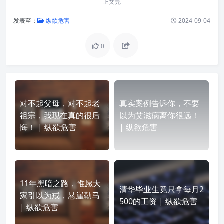
正文完
发表至：
纵欲危害
2024-09-04
0
对不起父母，对不起老
真实案例告诉你，不要
祖宗，我现在真的很后
以为艾滋病离你很远！
悔！ | 纵欲危害
| 纵欲危害
11年黑暗之路，惟愿大
清华毕业生竟只拿每月2
家引以为戒，悬崖勒马
500的工资 | 纵欲危害
| 纵欲危害