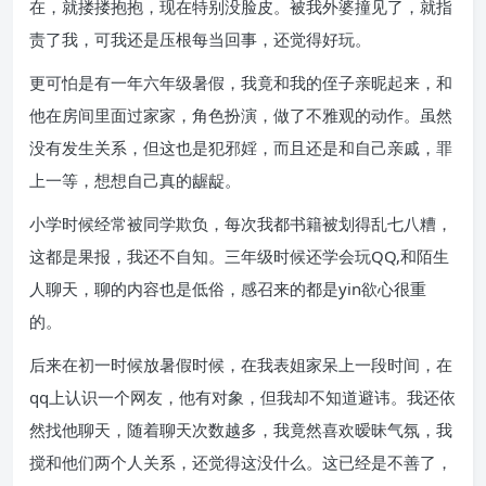
在，就搂搂抱抱，现在特别没脸皮。被我外婆撞见了，就指
责了我，可我还是压根每当回事，还觉得好玩。
更可怕是有一年六年级暑假，我竟和我的侄子亲昵起来，和
他在房间里面过家家，角色扮演，做了不雅观的动作。虽然
没有发生关系，但这也是犯邪婬，而且还是和自己亲戚，罪
上一等，想想自己真的龌龊。
小学时候经常被同学欺负，每次我都书籍被划得乱七八糟，
这都是果报，我还不自知。三年级时候还学会玩QQ,和陌生
人聊天，聊的内容也是低俗，感召来的都是yin欲心很重
的。
后来在初一时候放暑假时候，在我表姐家呆上一段时间，在
qq上认识一个网友，他有对象，但我却不知道避讳。我还依
然找他聊天，随着聊天次数越多，我竟然喜欢暧昧气氛，我
搅和他们两个人关系，还觉得这没什么。这已经是不善了，