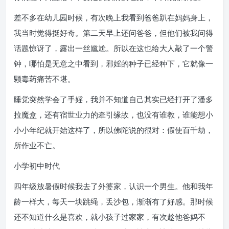
差不多在幼儿园时候，有次晚上我看到爸爸趴在妈妈身上，
我当时觉得挺好奇。第二天早上还问爸爸，但他们被我问得
话题惊讶了，露出一丝尴尬。所以在这也给大人敲了一个警
钟，哪怕是无意之中看到，邪婬的种子已经种下，它就像一
颗毒药痛苦不堪。
睡觉突然学会了手婬，我并不知道自己其实已经打开了潘多
拉魔盒，还有宿世业力的牵引缘故，也没有谁教，谁能想小
小小年纪就开始这样了，所以佛陀说的很对：假使百千劫，
所作业不亡。
小学初中时代
四年级放暑假时候我去了外婆家，认识一个男生。他和我年
龄一样大，每天一块跳绳，丢沙包，渐渐有了好感。那时候
还不知道什么是喜欢，就小孩子过家家，有次趁他爸妈不