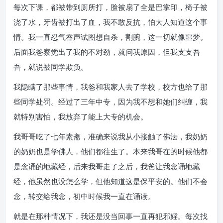
每次下课，都被带到厕所打，脸被扇了全是巴掌印，椅子被
浇了水，牙齿被打出了血，我不敢反抗，怕大人知道这个事
情。我一直忍气吞声试图想自杀，割腕，这一切就像噩梦。
后面我爸察觉出了我的不对劲，就问我原因，但我支支吾
吾，就说被同学欺负。
我隐瞒了那些事情，我爸和我家人去了学校，校方也给了那
些同学处罚。经过了三年中专，因为我不想和她们纠缠，我
就特别害怕，我放弃了能上大专的机会。
我哥哥吃了七年素斋，准确来说我从小接触了佛法，我奶奶
的奶奶也是学佛人，他们都往生了。本来我哥在的时候他都
是念诵的地藏经，后来我哥走了之后，我爸让我念诵地藏
经，他虽然也没怎么学，但他知道这是保平安的。他们不会
念，转交给我念，初中时候我一直在诵读。
就是在那种情况下，我还是没当回事一直再犯邪婬。每次找