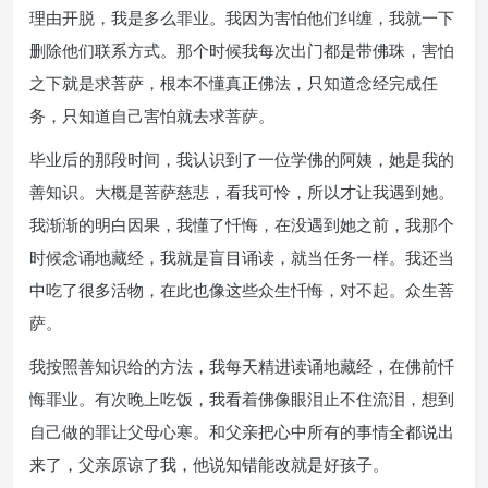
理由开脱，我是多么罪业。我因为害怕他们纠缠，我就一下
删除他们联系方式。那个时候我每次出门都是带佛珠，害怕
之下就是求菩萨，根本不懂真正佛法，只知道念经完成任
务，只知道自己害怕就去求菩萨。
毕业后的那段时间，我认识到了一位学佛的阿姨，她是我的
善知识。大概是菩萨慈悲，看我可怜，所以才让我遇到她。
我渐渐的明白因果，我懂了忏悔，在没遇到她之前，我那个
时候念诵地藏经，我就是盲目诵读，就当任务一样。我还当
中吃了很多活物，在此也像这些众生忏悔，对不起。众生菩
萨。
我按照善知识给的方法，我每天精进读诵地藏经，在佛前忏
悔罪业。有次晚上吃饭，我看着佛像眼泪止不住流泪，想到
自己做的罪让父母心寒。和父亲把心中所有的事情全都说出
来了，父亲原谅了我，他说知错能改就是好孩子。