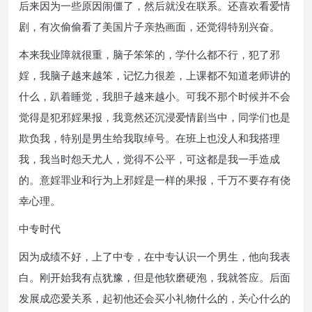
后来因为一些原因闹僵了，然后就没在联系。还喜欢看爱情
剧，有次偷偷看了美国片子亲热画面，还觉得特别兴奋。
本来我业障就很重，脑子笨笨的，学什么都不行，犯了邪
婬，我脑子越来越笨，记忆力很差，上课都不知道老师讲的
什么，趴着睡觉，我胆子越来越小。可我不那个时候并不会
觉得是犯邪婬果报，我竟然还沉浸爱情剧当中，同学们也是
欺负我，特别是男生给我取绰号。在班上也没人和我搭理
我，我当时怨天尤人，觉得不公平，可这都是我一手造成
的。意婬罪业和行为上邪婬是一样的果报，千万不要存有侥
幸心理。
中专时代
因为成绩不好，上了中专，在中专认识一个男生，他向我表
白。刚开始我有点犹豫，但是他软磨硬泡，我就答应。后面
发展成恋爱关系，起初他还会买小礼物什么的，关心什么的