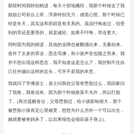
那段时间我特别精进，每天十部地藏经，我那个时候去了我
姐姐公司前台上班，浑身特别无力，感觉心慌。那个时候已
经是冬天，其实这和邪婬是有关系的。虽说忏悔改过，但受
到的罪还是要受的，就是减轻。如果不忏悔，罪业更大。
同时因为我的精进，其他的业障也被翻涌出来，无量劫来。
造作了太多的罪业，恶念骂佛，和小孩声音也随之而来。我
并不想出现这样恶念，我不知道这是怎么了，我控制不住自
己往外蹦出这样的念头，可并不是我的本意。
我就问了学佛居士，居士问我你父母有堕胎过么，我回家问
了我爸，我爸说有。因为那个时候政策不允许，所以打胎
了。(再次提醒各位，父母堕胎过，给小孩影响很大，那个
被堕胎小孩肯定心里难受，想想为什么另外一个可以出生，
她就要被爸妈杀了，以后果报也会报应孩子身上)。