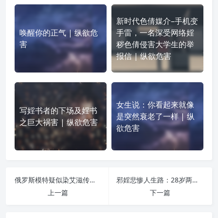
新时代色倩媒介–手机变
唤醒你的正气 | 纵欲危
手雷，一名深受网络婬
害
秽色倩侵害大学生的举
报信 | 纵欲危害
女生说：你看起来就像
写婬书者的下场及婬书
是突然衰老了一样 | 纵
之巨大祸害 | 纵欲危害
欲危害
俄罗斯模特疑似染艾滋传给老公 遭杀害弃尸荒野 | 纵欲危害
邪婬悲惨人生路：28岁两眼白内障，唯靠戒色来修补 | 纵欲危害
上一篇
下一篇