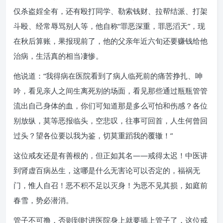
仅杀盗婬全有，还有殴打同学、勒索钱财、拉帮结派、打架
斗殴、经常辱骂别人等，他自称“罪恶深重，罪恶滔天”，现
在秋后算账，果报现前了，他的父亲年近六旬还要赚钱给他
治病，生活真的相当凄惨。
他说道：“我得病在医院看到了病人临死前的痛苦挣扎、呻
吟，看见亲人之间生离死别的场面，看见那些通过瓶瓶管管
流出自己身体的血，你们可知道那是多么可怕和伤感？各位
别放纵，莫等恶报临头，空悲叹，往事可回首，人生何曾回
过头？望各位要以我为鉴，切莫重蹈我的覆辙！”
这位戒友还是有善根的，但正如其名——戒得太迟！中医讲
到肾虚百病丛生，这哪是什么无害论可以否定的，福祸无
门，惟人自召！恶不积不足以灭身！为恶不见其损，如庭前
春雪，势必潜消。
管子不可撸，否则到时进医院身上就要插上管子了，这位戒