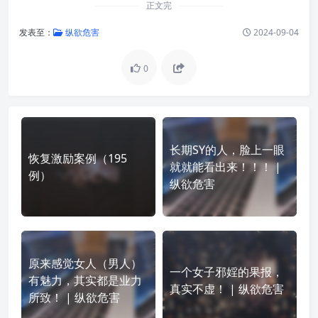
正文完
发表至：
纵欲危害
2024-09-04
0
长期SY的人，脸上一眼
恢复激励案例（195
就就能看出来！！！ |
例）
纵欲危害
原来感觉女人（男人）
一个女子邪婬的果报，
有魅力，其实都是业力
真实不虚！ | 纵欲危害
所致！ | 纵欲危害