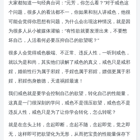
大家都知道一句经典台词：“元芳，你怎么看？”对于戒色这
个问题，很多人的看法都不一，你如果和别人讲戒色，他很
可能会觉得你思想有问题，为什么会出现这种情况，就是因
为很多人从小被媒体灌输：“有性欲就要发泄出来，不要憋
坏自己，人活着何必要压抑自己的欲望呢？”
很多人会觉得戒色极端、不正常、违反人性，一听到戒色，
就以为是和尚，其实他们误解了戒色的真义，戒色只是戒邪
婬，婚前性行为属于邪婬，手婬也属于邪婬，嫖倡更属于邪
婬，邪婬伤身败德，天道祸婬最速！
我们戒色就是要学会控制自己的欲望，转化自己的性能量，
这真是一门很深刻的学问，戒色不是强压欲望，戒色也不是
违反人性，戒色只是为了让你学会转化，怎么转呢？
就是在念头上转，念起即断，念起不随，念起即觉，觉之即
无，这样即可把欲望化为无形，从而把宝贵的性能量保存下