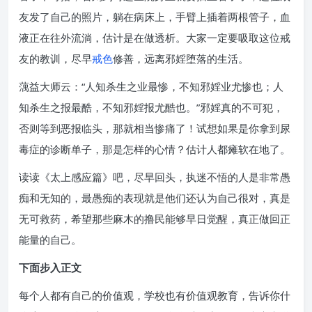
友发了自己的照片，躺在病床上，手臂上插着两根管子，血
液正在往外流淌，估计是在做透析。大家一定要吸取这位戒
友的教训，尽早
戒色
修善，远离邪婬堕落的生活。
蕅益大师云：“人知杀生之业最惨，不知邪婬业尤惨也；人
知杀生之报最酷，不知邪婬报尤酷也。”邪婬真的不可犯，
否则等到恶报临头，那就相当惨痛了！试想如果是你拿到尿
毒症的诊断单子，那是怎样的心情？估计人都瘫软在地了。
读读《太上感应篇》吧，尽早回头，执迷不悟的人是非常愚
痴和无知的，最愚痴的表现就是他们还认为自己很对，真是
无可救药，希望那些麻木的撸民能够早日觉醒，真正做回正
能量的自己。
下面步入正文
每个人都有自己的价值观，学校也有价值观教育，告诉你什