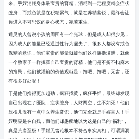
来。手婬消耗身体最宝贵的肾精，消耗到一定程度就会症状
缠身，而戒色就是在积精累气，就是在养精蓄锐，最终会让
你进入不可思议的身心状态，宛若重生。
通灵的人曾说小孩的周围有一个光球，但是成人却很少见，
因为成人的能量已经通过性行为漏失了。很多人都没有戒色
保精的意识，他们宝贵的能量就被他们这样滥撸滥泄，就像
一个败家子一样挥霍自己宝贵的肾精，他们是不折不扣麻木
的撸民，他们被灌输的价值观就是：撸吧、撸吧，无害，还
有很多好处呢！
于是他们撸得更加起劲，疯狂找黄，疯狂手婬，最终却发现
自己出现在了医院，症状缠身，人财两空，生不如死！他们
压根儿没有一点中医养生常识，他们完全就是手婬盲人！手
婬明显是在自残，而他们却愚痴地以为这是自己的“福利”，
真是荒唐至极！手婬无害论根本不符合事实真相，可谓漏洞