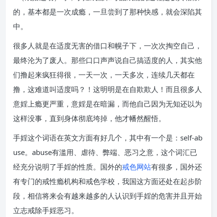
的，基本都是一次成瘾，一旦尝到了那种快感，就会深陷其
中。
很多人就是在适度无害的借口和幌子下，一次次掏空自己，
最终沦为了废人。那些口口声声说自己搞适度的人，其实他
们撸起来疯狂得很，一天一次，一天多次，连续几天都在
撸，这难道叫适度吗？！这明明是在自欺欺人！而且很多人
意婬上瘾更严重，意婬是在暗漏，而他自己因为无知还以为
这样没事，直到身体彻底垮掉，他才幡然醒悟。
手婬这个词语在英文方面有好几个，其中有一个是：self-ab
use。abuse有滥用、虐待、弊端、恶习之意，这个词汇已
经充分说明了手婬的性质。国外的
戒色网站
有很多，国外还
有专门的戒性瘾机构和戒色学校，我国这方面还处在起步阶
段，相信将来会有越来越多的人认识到手婬的危害并且开始
立志戒除手婬恶习。