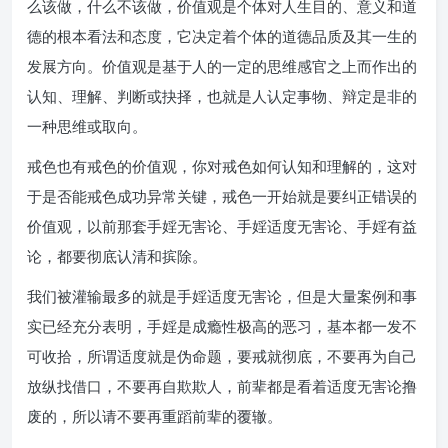
么该做，什么不该做，价值观是个体对人生目的、意义和道
德的根本看法和态度，它决定着个体的道德品质及其一生的
发展方向。价值观是基于人的一定的思维感官之上而作出的
认知、理解、判断或抉择，也就是人认定事物、辩定是非的
一种思维或取向。
戒色也有戒色的价值观，你对戒色如何认知和理解的，这对
于是否能戒色成功异常关键，戒色一开始就是要纠正错误的
价值观，以前那套手婬无害论、手婬适度无害论、手婬有益
论，都要彻底认清和摈除。
我们被灌输最多的就是手婬适度无害论，但是大量案例和事
实已经充分表明，手婬是成瘾性极高的恶习，基本都一发不
可收拾，所谓适度就是伪命题，要戒就彻底，不要再为自己
放纵找借口，不要再自欺欺人，前辈都是看着适度无害论撸
废的，所以请不要再重蹈前辈的覆辙。