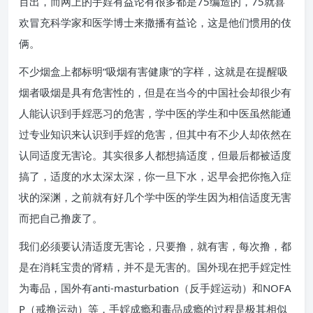
百出，而网上的手婬有益论有很多都是75编造的，75就喜
欢冒充科学家和医学博士来撒播有益论，这是他们惯用的伎
俩。
不少烟盒上都标明“吸烟有害健康”的字样，这就是在提醒吸
烟者吸烟是具有危害性的，但是在当今的中国社会却很少有
人能认识到手婬恶习的危害，学中医的学生和中医虽然能通
过专业知识来认识到手婬的危害，但其中有不少人却依然在
认同适度无害论。其实很多人都想搞适度，但最后都被适度
搞了，适度的水太深太深，你一旦下水，迟早会把你拖入症
状的深渊，之前就有好几个学中医的学生因为相信适度无害
而把自己撸废了。
我们必须要认清适度无害论，只要撸，就有害，每次撸，都
是在消耗宝贵的肾精，并不是无害的。国外现在把手婬定性
为毒品，国外有anti-masturbation（反手婬运动）和NOFA
P（戒撸运动）等，手婬成瘾和毒品成瘾的过程是极其相似