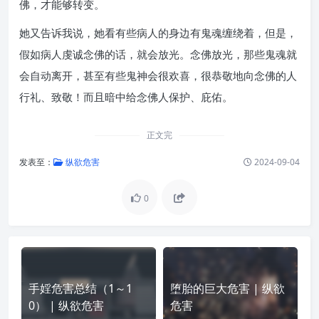
佛，才能够转变。
她又告诉我说，她看有些病人的身边有鬼魂缠绕着，但是，
假如病人虔诚念佛的话，就会放光。念佛放光，那些鬼魂就
会自动离开，甚至有些鬼神会很欢喜，很恭敬地向念佛的人
行礼、致敬！而且暗中给念佛人保护、庇佑。
正文完
发表至：
纵欲危害
2024-09-04
0
手婬危害总结（1～1
堕胎的巨大危害 | 纵欲
0） | 纵欲危害
危害