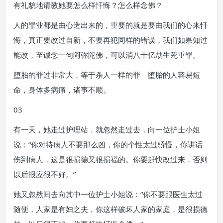
有礼貌地请教她要怎么样忏悔？怎么样念佛？
人的罪业都是由心造出来的，重要的就是要由我们的心来忏
悔，真正要改过自新，不要再犯同样的错误，我们如果知过
能改，至诚念一句阿弥陀佛，可以消八十亿劫生死重罪。
堕胎的罪过非常大，等于杀人一样的罪 堕胎的人容易短
命，身体多病痛，诸事不顺。
03
有一天，她走过护理站，就忽然走过去，向一位护士小姐
说：“你对待病人不要那么凶，你的个性太过骄慢，你讲话
伤到病人，这是很损德又很损福的。你要赶快改过来，否则
以后报应很不好。”
她又忽然间去向其中一位护士小姐说：“你不要跟医生太过
随便，人家是有妇之夫，你这样破坏人家的家庭，是很损德