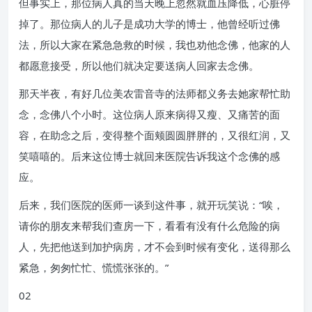
但事实上，那位病人真的当天晚上忽然就血压降低，心脏停
掉了。那位病人的儿子是成功大学的博士，他曾经听过佛
法，所以大家在紧急急救的时候，我也劝他念佛，他家的人
都愿意接受，所以他们就决定要送病人回家去念佛。
那天半夜，有好几位美农雷音寺的法师都义务去她家帮忙助
念，念佛八个小时。这位病人原来病得又瘦、又痛苦的面
容，在助念之后，变得整个面颊圆圆胖胖的，又很红润，又
笑嘻嘻的。后来这位博士就回来医院告诉我这个念佛的感
应。
后来，我们医院的医师一谈到这件事，就开玩笑说：“唉，
请你的朋友来帮我们查房一下，看看有没有什么危险的病
人，先把他送到加护病房，才不会到时候有变化，送得那么
紧急，匆匆忙忙、慌慌张张的。”
02