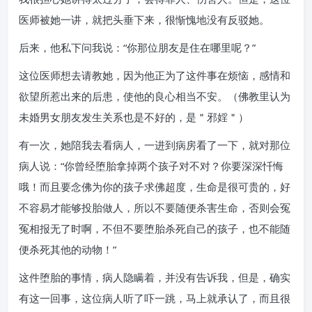
医师被她一讲，就把头垂下来，很惭愧地没有反驳她。
后来，他私下问我说：“你那位朋友是住在哪里呢？”
这位医师想去请教她，因为他正为了这件事在烦恼，感情和
欲望所惹出来的后患，使他的良心相当不安。（佛教里认为
未婚男女朋友发生关系也是不好的，是＂邪婬＂）
有一次，她陪我去看病人，一进到病房看了一下，就对那位
病人说：“你曾经堕胎拿掉两个孩子对不对？你要深深忏悔
哦！而且要念佛为你的孩子求佛超度，生命是很可贵的，好
不容易才能够投胎做人，所以不要随便杀害生命，否则会冤
冤相报无了时啊，不但不要堕胎杀死自己的孩子，也不能随
便杀死其他的动物！”
这件堕胎的事情，病人隐瞒着，并没有告诉我，但是，确实
有这一回事，这位病人听了吓一跳，马上就承认了，而且很