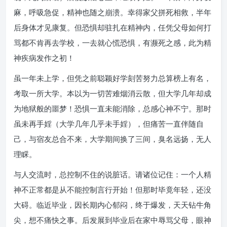
麻，呼吸急促，精神也随之崩溃。幸得家父拼死相救，半年
后身体才见康复。但恐惧却驻扎在精神内，任凭父母如何打
骂都不肯再去学校，一去就心慌恐惧，有濒死之感，此为精
神疾病发作之初！
虽一年未上学，但凭之前聪颖好学刻苦努力总算榜上有名，
考取一所大学。本以为一切苦难烟消云散，但大学几年却成
为地狱般的噩梦！恐惧一直未能消除，总感心神不宁。那时
虽未再手婬（大学几年几乎未手婬），但痛苦一直伴随自
己，与宿友总合不来，大学期间换了三间，臭名远扬，无人
理睬。
与人交流时，总控制不住的说脏话。请诸位记住：一个人精
神不正常都是从不能控制言行开始！但那时毕竟年轻，还没
大碍。临近毕业，因长期内心郁闷，终于爆发，天天钻牛角
尖，想不痛快之事。后发展到毕业后在家中辱骂父母，眼神