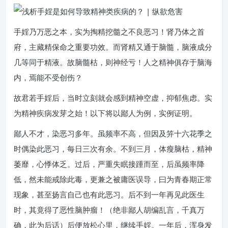
手婬乃万恶之本，实为掏精挖髓之不良恶习！肾乃体之首
府，主藏精保命之重要功效。而肾精又通于脑髓，脑液成分
几等同于精液。故脑髓枯，则神经亏！人之精神俱存于脑海
内，焉能不受创伤？
故君若手婬后，当时立刻就会感到精神空虚，抑郁焦虑。实
为精神疾病发芽之始！以下将以鄙人为例，实例证明。
鄙人不才，染恶习多年。虽频率不高，但因及笄十六花季之
时偶染此恶习，每日三次有余。不到三月，体瘦脑枯，精神
萎靡，心悸体乏。过后，严重失眠接踵而至，后虽频率降
低，然未能戒除此毒，更兼之被庸医误导，曰为青春期正常
现象，甚至扬言自己也有此恶习。后不到一年再见此医生
时，其竟得了恶性脑肿瘤！（绝非鄙人胡编乱言，千真万
确，此为后话）后便放松心里，继续手婬。一年后，浑身发