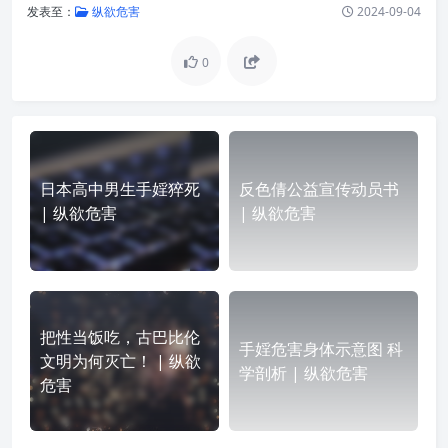
发表至：
纵欲危害
2024-09-04
0
日本高中男生手婬猝死
反色倩公益宣传动员书
| 纵欲危害
| 纵欲危害
把性当饭吃，古巴比伦
手婬危害身体示意图 科
文明为何灭亡！ | 纵欲
学剖析 | 纵欲危害
危害