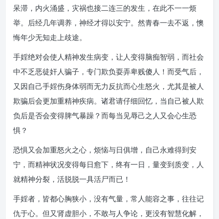
呆滞，内火涌盛，灾祸也接二连三的发生，在此不一一烦
举。后经几年调养，神经才得以安宁。然青春一去不返，懊
悔年少无知走上歧途。
手婬绝对会使人精神发生病变，让人变得脑痴智弱，而社会
中不乏恶徒奸人骗子，专门欺负耍弄卑贱傻人！而受气后，
又因自己手婬伤身体弱而无力反抗而心生怒火，尤其是被人
欺骗后会更加重精神疾病。诸君请仔细回忆，当自己被人欺
负后是否会变得脾气暴躁？而每当见辱己之人又会心生恐
惧？
恐惧又会加重怒火之心，烦恼与日俱增，自己永难得到安
宁，而精神状况变得每日愈下，终有一日，量变到质变，人
就精神分裂，活脱脱一具活尸而已！
手婬者，皆都心胸狭小，没有气量，常人能容之事，往往记
仇于心。但又肾虚胆小，不敢与人争论，更没有智慧化解，