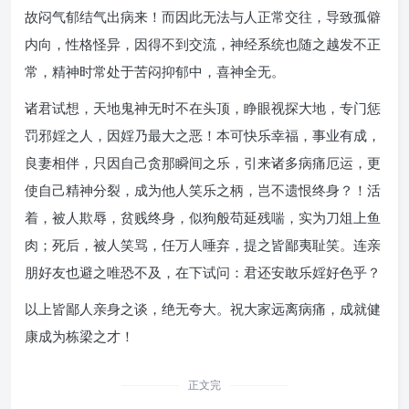
故闷气郁结气出病来！而因此无法与人正常交往，导致孤僻
内向，性格怪异，因得不到交流，神经系统也随之越发不正
常，精神时常处于苦闷抑郁中，喜神全无。
诸君试想，天地鬼神无时不在头顶，睁眼视探大地，专门惩
罚邪婬之人，因婬乃最大之恶！本可快乐幸福，事业有成，
良妻相伴，只因自己贪那瞬间之乐，引来诸多病痛厄运，更
使自己精神分裂，成为他人笑乐之柄，岂不遗恨终身？！活
着，被人欺辱，贫贱终身，似狗般苟延残喘，实为刀俎上鱼
肉；死后，被人笑骂，任万人唾弃，提之皆鄙夷耻笑。连亲
朋好友也避之唯恐不及，在下试问：君还安敢乐婬好色乎？
以上皆鄙人亲身之谈，绝无夸大。祝大家远离病痛，成就健
康成为栋梁之才！
正文完