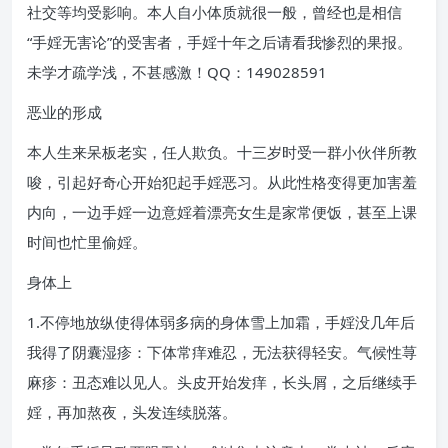
社交等均受影响。本人自小体质就很一般，曾经也是相信
“手婬无害论”的受害者，手婬十年之后请看我惨烈的果报。
未学才疏学浅，不甚感激！QQ：149028591
恶业的形成
本人生来呆板老实，任人欺负。十三岁时受一群小伙伴所教
唆，引起好奇心开始犯起手婬恶习。从此性格变得更加害羞
内向，一边手婬一边意婬着漂亮女生是家常便饭，甚至上课
时间也忙里偷婬。
身体上
1.不停地放纵使得体弱多病的身体雪上加霜，手婬没几年后
我得了阴囊湿疹：下体常痒难忍，无法获得轻安。气候性荨
麻疹：丑态难以见人。头皮开始发痒，长头屑，之后继续手
婬，再加熬夜，头发连续脱落。