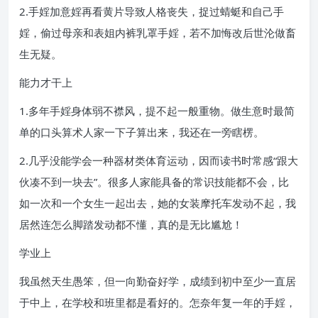
2.手婬加意婬再看黄片导致人格丧失，捉过蜻蜓和自己手
婬，偷过母亲和表姐内裤乳罩手婬，若不加悔改后世沦做畜
生无疑。
能力才干上
1.多年手婬身体弱不襟风，提不起一般重物。做生意时最简
单的口头算术人家一下子算出来，我还在一旁瞎楞。
2.几乎没能学会一种器材类体育运动，因而读书时常感“跟大
伙凑不到一块去”。很多人家能具备的常识技能都不会，比
如一次和一个女生一起出去，她的女装摩托车发动不起，我
居然连怎么脚踏发动都不懂，真的是无比尴尬！
学业上
我虽然天生愚笨，但一向勤奋好学，成绩到初中至少一直居
于中上，在学校和班里都是看好的。怎奈年复一年的手婬，