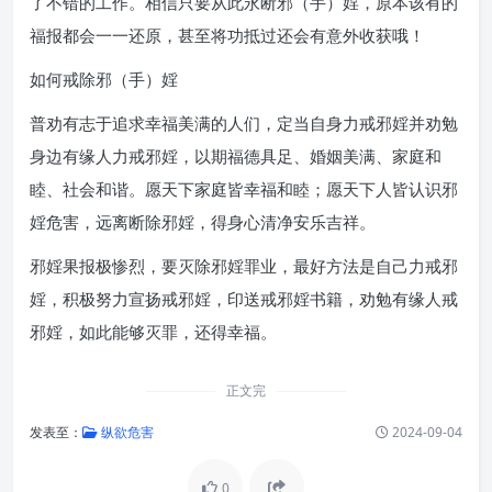
了不错的工作。相信只要从此永断邪（手）婬，原本该有的
福报都会一一还原，甚至将功抵过还会有意外收获哦！
如何戒除邪（手）婬
普劝有志于追求幸福美满的人们，定当自身力戒邪婬并劝勉
身边有缘人力戒邪婬，以期福德具足、婚姻美满、家庭和
睦、社会和谐。愿天下家庭皆幸福和睦；愿天下人皆认识邪
婬危害，远离断除邪婬，得身心清净安乐吉祥。
邪婬果报极惨烈，要灭除邪婬罪业，最好方法是自己力戒邪
婬，积极努力宣扬戒邪婬，印送戒邪婬书籍，劝勉有缘人戒
邪婬，如此能够灭罪，还得幸福。
正文完
发表至：
纵欲危害
2024-09-04
0