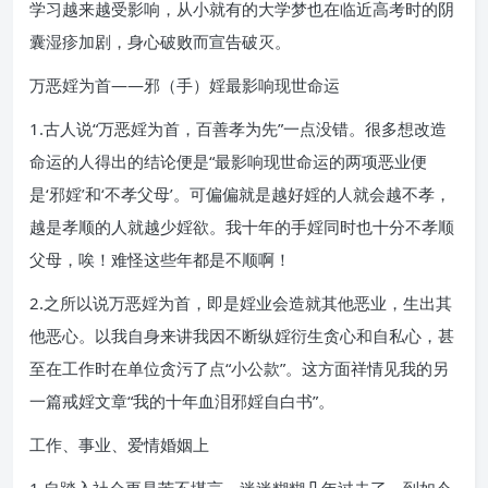
学习越来越受影响，从小就有的大学梦也在临近高考时的阴
囊湿疹加剧，身心破败而宣告破灭。
万恶婬为首——邪（手）婬最影响现世命运
1.古人说“万恶婬为首，百善孝为先”一点没错。很多想改造
命运的人得出的结论便是“最影响现世命运的两项恶业便
是‘邪婬’和‘不孝父母’。可偏偏就是越好婬的人就会越不孝，
越是孝顺的人就越少婬欲。我十年的手婬同时也十分不孝顺
父母，唉！难怪这些年都是不顺啊！
2.之所以说万恶婬为首，即是婬业会造就其他恶业，生出其
他恶心。以我自身来讲我因不断纵婬衍生贪心和自私心，甚
至在工作时在单位贪污了点“小公款”。这方面祥情见我的另
一篇戒婬文章“我的十年血泪邪婬自白书”。
工作、事业、爱情婚姻上