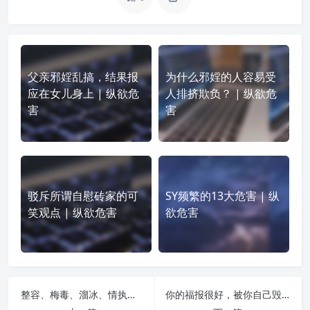
父亲邪婬乱搞，结果报
为什么邪婬的人容易受
应在女儿身上 | 纵欲危
人排挤欺负？ | 纵欲危
害
害
驳斥所谓自慰砖家的可
SY频繁的13大危害 | 纵
笑观点 | 纵欲危害
欲危害
整容、梅毒、溜冰、情执—-一位坐台妓女的泣血忏悔! | 纵欲危害
你的福报很好，被你自己毁了！ | 纵欲危害