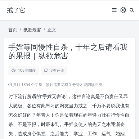
戒了它
首页
纵欲危害
正文
手婬等同慢性自杀，十年之后请看我
的果报 | 纵欲危害
108
次阅读
没有评论
共计 1854 个字符，预计需要花费 5 分钟才能阅读完成。
时下流行所谓的“手婬无害论”，这种言论真是不负责任又罪
大恶极。各位有此恶习的网友当力戒之，千万不要说我也有
怎么好好的？年青人！你是仗着现在的年轻力壮在行慢性自
杀。不是不报，时辰未到。手婬会使人的先天之本逐渐丧
失，造成身心俱损，之后能力、学业、工作、运气、婚姻、