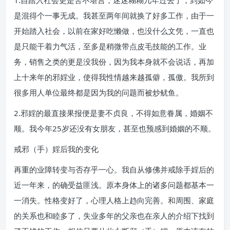
1.自踏入社会更是苦不堪言，迷迷糊糊几年过去了，到如今
是混得个一事无成。我甚至两年间就换了好多工作，由于一
开始踏入社会，以前在家好吃懒做，也没什么文凭，一直也
是只能干着力气活，至多是稍微带点皮毛技能的工作。业
务，销售之类的更是没我份，因为我本身就不会说话，再加
上十来年的邪婬业，使得我性情越来越孤僻，孤傲。我所到
很多用人单位最终都是因为我的问题而被炒鱿鱼。
2.邪婬的最直接果报便是妻不贞良，不得如意眷属，婚姻不
顺。我今年25岁还没有女朋友，甚至也预感到婚姻的不顺。
戒邪（手）婬后我的变化
再重的业障转变与否存乎一心。我自从修佛并戒除手婬后的
近一年来，的确受益匪浅。原本身体上的诸多问题都基本一
一消失。性格变好了，心理人格上趋向完善。和周围、家庭
的关系也和睦多了，失业多年的父亲也在亲人的介绍下找到