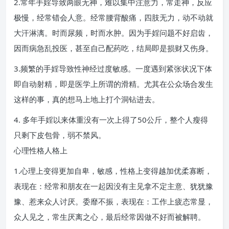
2.常年手婬导致两眼无神，难以集中注意力，常走神，反应
极慢，经常错会人意。经常腰背酸痛，四肢无力，动不动就
大汗淋漓。时而尿频，时而水肿。因为手婬问题不好启齿，
因而病急乱投医，甚至自己配药吃，结局即是损财又伤身。
3.频繁的手婬导致性神经过度敏感。一度遇到紧张状况下体
即自动射精，即是医学上所谓的滑精。尤其在公众场合发生
这样的事，真的想马上地上打个洞钻进去。
4. 多年手婬以来体重没有一次上得了50公斤，整个人瘦得
只剩下皮包骨，弱不禁风。
心理性格人格上
1.心理上变得更加自卑，敏感，性格上变得越加优柔寡断，
表现在：经常和朋友在一起因没有主见拿不定主意、犹犹豫
豫、惹来众人讨厌。委靡不振，表现在：工作上疲态常显，
众人见之，常生厌离之心，最后经常因做不好而被解聘。