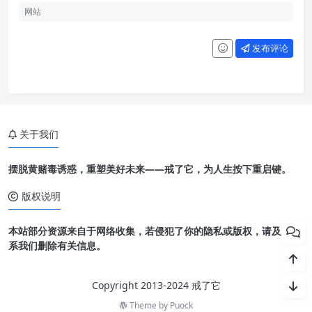
发布评论
关于我们
摆脱黄赌毒诱惑，重塑美好未来——戒了它，为人生按下重启键。
版权说明
本站部分资源来自于网络收集，若侵犯了你的隐私或版权，请及时联
系我们删除有关信息。
Copyright 2013-2024 戒了它
Theme by
Puock