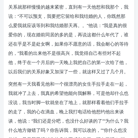
关系就那样慢慢的越来紧密，直到有一天他想和我那个，我
说：“不可以预支，我要把它留给和我结婚的人，你既然那
么爱我就应该等到和我结婚那天再。。”他说：“我是真的很
爱你的，现在婚前同居的多的是，再说这都什么年代了，谁
还在乎是不是处女啊，如果你不愿意的话，我会耐心的等待
的，”我看的出来他不是很高兴，我觉得自己有些对不起
他，终于在一个月后的一天晚上我把自己的第一次给了他，
以后我们的关系好象又加深了一些，就这样又过了几个月。
突然有一天我看见他和一个很漂亮的女生手拉手走在一起，
我就冲了上去，我真的希望他能向我解释，可是他却什么也
没说，我当时脚一软就坐在了地上，就那样看着他们手拉手
的走了，我的心在滴血，晚上我打电话给他想约他出来谈
谈，他说：“我们还是分吧，也没什么好谈的了”“为什么？我
什么地方做错了吗？你告诉我，我可以改的，”“你什么也没