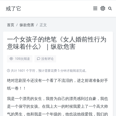
戒了它
首页
纵欲危害
正文
一个女孩子的绝笔《女人婚前性行为
意味着什么》 | 纵欲危害
109
次阅读
没有评论
共计 1601 个字符，预计需要花费 5 分钟才能阅读完成。
绝对悲剧至今还没有一个看了不流泪的，进之前请准备好手
纸一卷！！
我是一个漂亮的女生，我曾为自己的漂亮感到过自豪，我也
是一个保守的女孩。在我上大一的时候我爱上了一个高大帅
气的男生，他和我是一个年级的，他也说他很爱我，我们的