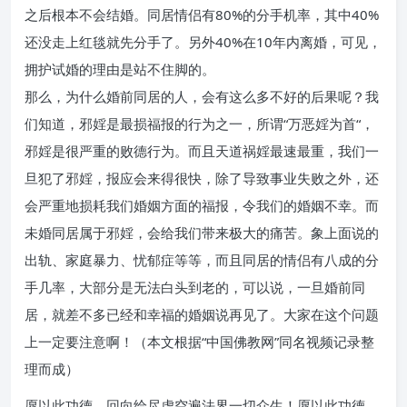
之后根本不会结婚。同居情侣有80%的分手机率，其中40%
还没走上红毯就先分手了。另外40%在10年内离婚，可见，
拥护试婚的理由是站不住脚的。
那么，为什么婚前同居的人，会有这么多不好的后果呢？我
们知道，邪婬是最损福报的行为之一，所谓“万恶婬为首“，
邪婬是很严重的败德行为。而且天道祸婬最速最重，我们一
旦犯了邪婬，报应会来得很快，除了导致事业失败之外，还
会严重地损耗我们婚姻方面的福报，令我们的婚姻不幸。而
未婚同居属于邪婬，会给我们带来极大的痛苦。象上面说的
出轨、家庭暴力、忧郁症等等，而且同居的情侣有八成的分
手几率，大部分是无法白头到老的，可以说，一旦婚前同
居，就差不多已经和幸福的婚姻说再见了。大家在这个问题
上一定要注意啊！（本文根据“中国佛教网”同名视频记录整
理而成）
愿以此功德，回向给尽虚空遍法界一切众生！愿以此功德，