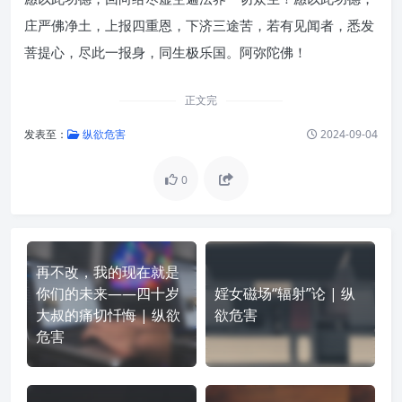
庄严佛净土，上报四重恩，下济三途苦，若有见闻者，悉发
菩提心，尽此一报身，同生极乐国。阿弥陀佛！
正文完
发表至：
纵欲危害
2024-09-04
0
​再不改，我的现在就是
你们的未来——四十岁
婬女磁场“辐射”论 | 纵
大叔的痛切忏悔 | 纵欲
欲危害
危害