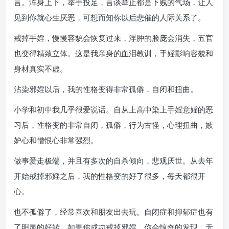
言。浑身上下，举手投足，言谈举止都是下贱的气场，让人
见到你就心生厌恶，可想而知你以后悲催的人际关系了。
戒掉手婬，慢慢容貌会恢复过来，浮肿的脸庞会消失，五官
也变得精致立体。这是我亲身的血泪教训，手婬影响容貌和
身材真实不虚。
沾染邪婬以后，我的性格变得非常孤僻，自闭和扭曲。
小学和初中我几乎很爱说话。自从上高中染上手婬意婬的恶
习后，性格变的非常自闭，孤僻，行为古怪，心理扭曲，嫉
妒心和憎恨心非常强烈。
做事爱走极端，并且有多次的自杀倾向，悲观厌世。从去年
开始戒掉邪婬之后，我的性格变的好了很多，每天都很开
心。
也不孤僻了，经常喜欢和朋友出去玩。自闭症和抑郁症也有
了明显的好转。如果你成功戒掉邪婬，你会惊奇的发现，无