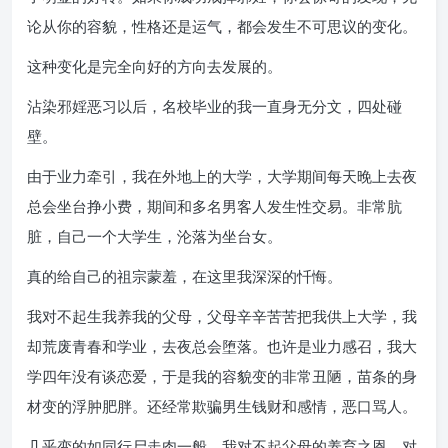
论从你的容貌，性格还是运气，都会发生不可思议的变化。
这种变化是完全向好的方向去发展的。
沾染邪婬恶习以后，名校毕业的我一直身无分文，四处碰
壁。
由于业力牵引，我在外地上的大学，大学期间每天晚上去夜
总会坐台挣小费，期间和多名男客人发生性交易。非常肮
脏，自己一个大学生，沦落为坐台女。
真的给自己的祖宗蒙羞，在这里我深深的忏悔。
我对不起生我养我的父母，父母辛辛苦苦把我供上大学，我
却荒废青春和学业，去夜总会堕落。也许是业力感召，我大
学四年没有谈恋爱，于是我的容貌变的非常丑陋，苗条的身
材变的浮肿肥胖。还经常欺骗男生钱财和感情，恶口骂人。
几乎变的如同行尸走肉一般。我对不起父母的养育之恩，对