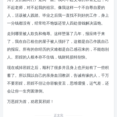
不起老师，对不起我的祖宗。像我这样一个不自尊自爱的
人，活该被人践踏。毕业之后我一直找不到好的工作，身上
一分钱都没有，经常吃不饱饭还管人四处借钱解决温饱。
走到哪里被人欺负和侮辱。这样堕落了几年，报应终于来
了，我在自己租住的屋子被人强奸了，这都是自己作践自己
的报应。所有的你经历的灾难都是自己感召来的，不能怨别
人。邪婬的人根本存不住钱，钱财耗损特别快。
现在戒掉邪婬之后，顺利了很多并且身上也开始有了一些积
蓄了。所以我以自己的亲身血泪教训，告诫有缘的人，千万
不要邪婬，邪婬不但让你容貌变丑，思维缓慢，运气差，还
会让你一生穷困潦倒。
万恶婬为首，劝君莫邪婬！
正文完