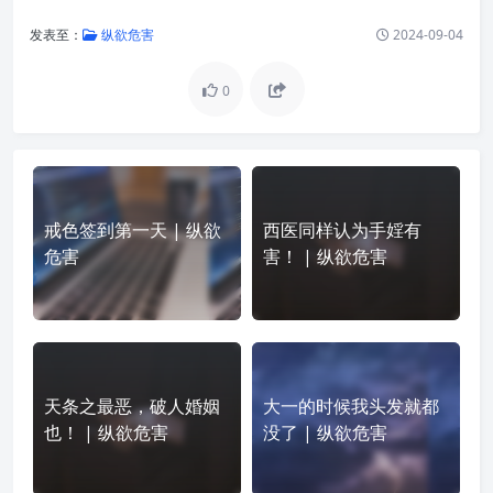
发表至：
纵欲危害
2024-09-04
0
戒色签到第一天 | 纵欲
西医同样认为手婬有
危害
害！ | 纵欲危害
天条之最恶，破人婚姻
大一的时候我头发就都
也！ | 纵欲危害
没了 | 纵欲危害