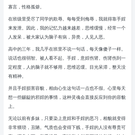
寡言，性格孤僻。
在班级里受尽了同学的欺辱。每每受到侮辱，我就得靠手婬
来发泄。因此，我的记忆力越来越差，思维缓慢，经常一个
人发呆，被大家认为脑子有病，异类，人见人恶。
高中的三年，我几乎在班里不说一句话，每天像傻子一样。
说话也很弱智。被人看不起。手婬，意婬伤肾。伤肾伤到一
定程度，人的脑子就不够用，思维迟缓。目光呆滞，整天没
有精神。
并且手婬损害容貌，相由心生这句话一点也不假。心里每天
想一些龌龊的邪婬的事情，这种灵魂会直接反应到你的容貌
上。
无论以前有多妹，只要染上意婬和手婬的恶习，相貌就变得
非常猥琐，丑陋。气质也会变得下贱，手婬的人没有尊贵可