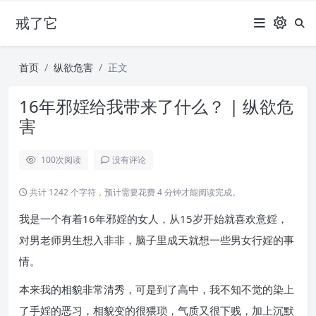
戒了它
首页
纵欲危害
正文
16年邪婬给我带来了什么？ | 纵欲危
害
100
次阅读
没有评论
共计 1242 个字符，预计需要花费 4 分钟才能阅读完成。
我是一个有着16年邪婬的女人，从15岁开始就喜欢意婬，
对男老师男生想入非非，脑子里成天就想一些男女行婬的事
情。
本来我的相貌非常清秀，可是到了高中，我不知不觉的染上
了手婬的恶习，相貌变的很猥琐，气质又很下贱，加上沉默