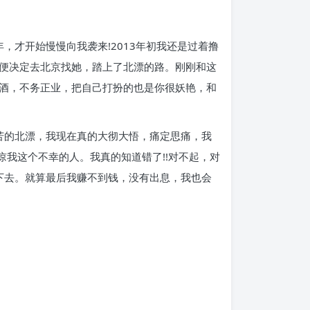
，才开始慢慢向我袭来!2013年初我还是过着撸
便决定去北京找她，踏上了北漂的路。刚刚和这
酒，不务正业，把自己打扮的也是你很妖艳，和
苦的北漂，我现在真的大彻大悟，痛定思痛，我
谅我这个不幸的人。我真的知道错了!!对不起，对
下去。就算最后我赚不到钱，没有出息，我也会