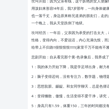
坎坷开始：因为父亲有钱，这个妖艳的女人便嫁
用泼妇来形容!4年后，我7岁那年，一向身体健
也一落千丈，身边原来称兄道弟的朋友们，走的
一个晚上，我从天堂跌倒了地狱。
坎坷经历：一年后，父亲因为承受的打击太大，
性格，变得内向，不爱说话，内心充满仇恨，而
给带上不归路!!很恨恨恨!!!!!!(家里千万不
悲剧开始：自从看完那个黄-色录像后，我养成
1：我的体力开始下降，我是学足球出身，耐力
2：脑子变得迟钝，没有专注力，数学题，物理题
3：思想肮脏。龌龊。和女同学聊天，总是色倩
4：变得懒散，傲慢，生活变得不爱干净，讲究
5：身高只有1.59，体重150，三年的时间都没