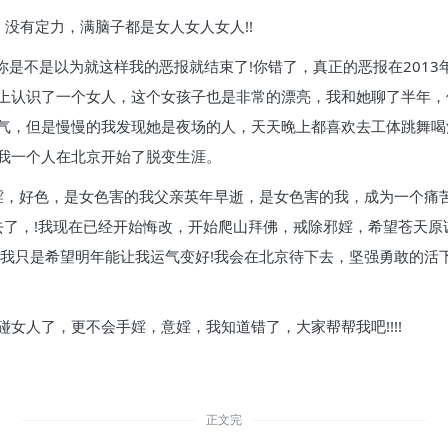
没有定力，满脑子都是女人女人女人!!
你是不是以为就这样我的恶报就结束了!你错了，真正的恶报在2013年
上认识了一个女人，这个女孩子也是非常的漂亮，我和她聊了半年，
气，但是慢慢的我发现她是夜场的人，天天晚上都喜欢去工体跳舞喝
我一个人在北京开始了脱变生涯。
邪婬，好色，是女色害的我父亲英年早逝，是女色害的我，成为一个痛
去了，!我现在已经开始悔改，开始爬山拜佛，戒除邪婬，希望苍天原
，我只是希望明年能让我运气变好!我会在北京待下去，坚强勇敢的活
女人了，更不会手婬，意婬，我知道错了，大家帮帮我吧!!!!
正文完