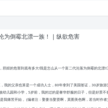
为倒霉北漂一族！ | 纵欲危害
，邪婬的危害到底有多大!我是怎么从一个富二代沦落为倒霉的北漂!
庭，我的父亲也算是一个成功人士，80年拿到了美国签证，30岁旅
贵族幼儿园和小学，5岁前，我的过的是奢华舒服的日子，但是好景不
是我痛苦开始 。(编者注：娶妻当娶贤啊，莫图美色啊，若当时作者