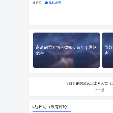
发表至：
纵欲危害
富翁胡雪岩为何败家丧命？ | 纵欲
邪婬
危害
害
一个婬乱的民族必定走向灭亡（二
上一篇
评论（没有评论）