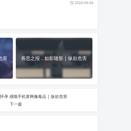
2024-09-04
危害
善恶之报，如影随形 | 纵欲危害
怀孕 感慨手机黄网像毒品 | 纵欲危害
下一篇