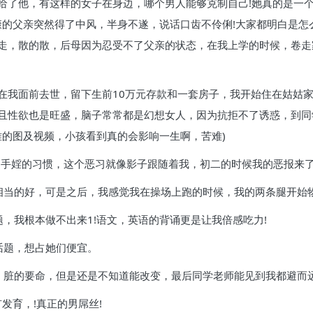
给了他，有这样的女子在身边，哪个男人能够克制自己!她真的是一
康的父亲突然得了中风，半身不遂，说话口齿不伶俐!大家都明白是怎
走，散的散，后母因为忍受不了父亲的状态，在我上学的时候，卷走
在我面前去世，留下生前10万元存款和一套房子，我开始住在姑姑
且性欲也是旺盛，脑子常常都是幻想女人，因为抗拒不了诱惑，到同
能有不雅的图及视频，小孩看到真的会影响一生啊，苦难)
了手婬的习惯，这个恶习就像影子跟随着我，初二的时候我的恶报来了
相当的好，可是之后，我感觉我在操场上跑的时候，我的两条腿开始
，我根本做不出来1!语文，英语的背诵更是让我倍感吃力!
话题，想占她们便宜。
，脏的要命，但是还是不知道能改变，最后同学老师能见到我都避而远
有发育，!真正的男屌丝!