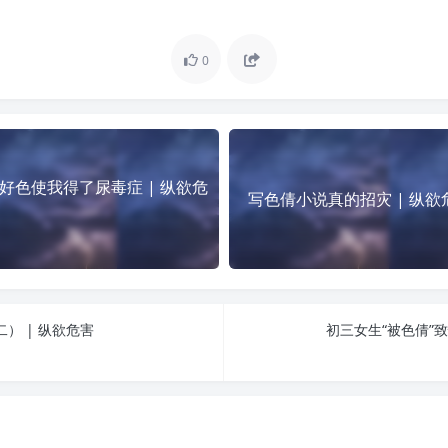
0
好色使我得了尿毒症 | 纵欲危
写色倩小说真的招灾 | 纵欲
） | 纵欲危害
初三女生“被色倩”致