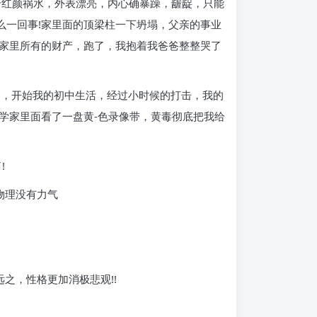
个红颜祸水，外表漂亮，内心确暴躁，龌龊，只能
么一回事!家里面的顶梁柱一下坍塌，父亲的事业
家里所有的财产，跑了，我抱着我爸爸整整哭了
家，开始我的初中生活，经过小时候的打击，我的
学家里面看了一盘黄-色录像带，黄毒彻底把我给
!
物理没有力气
之，性格更加消极悲观!!