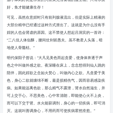
好，鱼才能健康生存！
可见，虽然在意婬时只有前列腺液流出，但是实际上精液的
大部分精华已经通过这种方式泄出了。这就是为什么没有手
婬的人也会肾虚的原因。这不禁使人想起吕洞宾的一首诗：
“二八佳人体似酥，腰间仗剑斩愚夫。虽不教君人头落，暗
地使人骨髓枯。”
明代保阳子曾说：“大凡见美色而起贪爱，使身体奔逐于声
色之中叫做外感之欲。夜深睡在床上，念念想得到仙人跳的
陪伴，因此婬欲之念如火焚心，叫做内心之欲。凡贪爱于美
色，身心二欲就缠绵不断，最是损精伤气，因而容易感染疾
病。如果能远离色欲，那么精气不露泄，肾水自然滋生，并
可上交于心。不思美色，心中常清朗，即能使心火不上炎，
而可以下交于肾。水火能获调剂，身心的一切疾病，即可消
灭。这就叫善调身心，不用药而可使疾病霍然痊愈。”