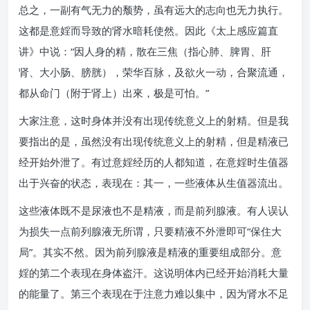
总之，一副有气无力的颓势，虽有远大的志向也无力执行。
这都是意婬而导致的肾水暗耗使然。因此《太上感应篇直
讲》中说：“因人身的精，散在三焦（指心肺、脾胃、肝
肾、大小肠、膀胱），荣华百脉，及欲火一动，合聚流通，
都从命门（附于肾上）出來，极是可怕。”
大家注意，这时身体并没有出现传统意义上的射精。但是我
要指出的是，虽然没有出现传统意义上的射精，但是精液已
经开始外泄了。有过意婬经历的人都知道，在意婬时生值器
出于兴奋的状态，表现在：其一，一些液体从生值器流出。
这些液体既不是尿液也不是精液，而是前列腺液。有人误认
为损失一点前列腺液无所谓，只要精液不外泄即可“保住大
局”。其实不然。因为前列腺液是精液的重要组成部分。意
婬的第二个表现在身体盗汗。这说明体内已经开始消耗大量
的能量了。第三个表现在于注意力难以集中，因为肾水不足