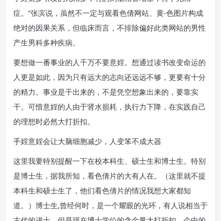
症。”张滨说，虽然不一定与观看色倩网站、黄-色图片构成
绝对的因果关系，但临床而言，不排除偏好此类网站的男性
产生男科多种疾病。
要想做一番事业的人千万不要意婬。想通过读书改变命运的
人更是如此，因为只有远大的志向还远远不够，更要有十分
的精力。事业是干出来的，不是凭空想象出来的，要靠实
干。可惜意婬的人由于肾水损耗，执行力下降，在实践自己
的理想时必然大打折扣。
手婬意婬会让大脑细胞减少，人变笨不成大器
这里我要特别提醒一下在校本科生、硕士生和博士生。特别
是博士生，据我所知，看色倩片的大有人在。（这里就不提
本科生和硕士生了，他们看色倩片的情况我想大家都知
道。）博士生,曾经何时，是一个耀眼的光环，有人说相当于
古代的进士，但是现在博士学位的含金量大打折扣。个中的