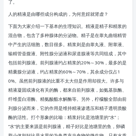
了。
人的精液是由哪些成分构成的，为何意婬就肾虚？
下面为大家介绍一下基本的生理知识。精液是精子和精浆的
混合物，包含了多种腺体的分泌物。精子是在睾丸曲细精管
中产生的活细胞，数目很多。精浆则是由睾丸液、附睾液、
输精管壶腹液、附性腺分泌液和尿道腺液等共同组成，其中
包括前列腺液。前列腺液约占精浆的20%～30%，最多的是
精囊腺分泌液，约占精浆的60%～70%，其余成分仅占1
0%。虽然前列腺液的比重不太大但是作用却很大。许多与
精液凝固或液化有关的酶，都来自前列腺液，如氨基肽酶、
纤维蛋白溶酶、精氨酸酯水解酶等。另外，柠檬酸全部由前
列腺分泌而来，它的作用是维持精液渗透压和精子透明质酸
酶的活性。打个形象的比喻：精浆好比是池塘里的“水”；
“水”的主要来源是前列腺液，精子好比是池塘里的鱼，卵磷
脂小体则好比是水里的为鱼类充当食物的微生物。只有水质