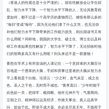
（香港人的性观念是十分严谨的）。鼓吹性解放会让学生婬
乱，智力水平下降。一个智力水平下降的人，无论其教育程
度如何，都不过是一个高学历的废物而已。难怪有那么多的
“海归”变成“海待”，因为无论他们拿了什么文凭，也无法弥
补他们智力水平下降带来的工作能力损失，则出国读书又有
什么用呢？同样地，我国的大学生、硕士生、博士生以及科
研工作者如果也性解放了，智力水平下降了，无论招收时他
们的智商多高又有什么用呢？到头来还不是一群废物！
要想在学术上有所造诣的人请记住：一个意婬者的大脑百分
百地是一个愚笨的大脑，手婬和房事过度者的大脑从智力水
平上看就是个白痴。论语云：“少之时，血气未定，戒之在
色。圣人之于色，无时而不戒也。”黄孝直曰：“少年时能于
此色欲一关，把得牢，截得断。他年元神不亏，气塞两间。
立朝之日。精神得以运其经济，作掀天事业。真人品真学
问，皆由于此。即使不成大器。亦必克尽其天年。不致死于