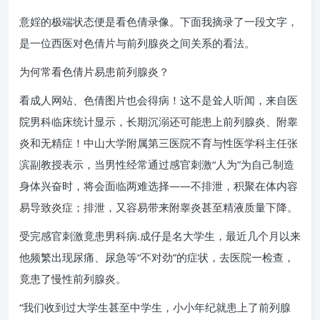
意婬的极端状态便是看色倩录像。下面我摘录了一段文字，
是一位西医对色倩片与前列腺炎之间关系的看法。
为何常看色倩片易患前列腺炎？
看成人网站、色倩图片也会得病！这不是耸人听闻，来自医
院男科临床统计显示，长期沉溺还可能患上前列腺炎、附睾
炎和无精症！中山大学附属第三医院不育与性医学科主任张
滨副教授表示，当男性经常通过感官刺激“人为”为自己制造
身体兴奋时，将会面临两难选择——不排泄，积聚在体内容
易导致炎症；排泄，又容易带来附睾炎甚至精液质量下降。
受完感官刺激竟患男科病.成仔是名大学生，最近几个月以来
他频繁出现尿痛、尿急等“不对劲”的症状，去医院一检查，
竟患了慢性前列腺炎。
“我们收到过大学生甚至中学生，小小年纪就患上了前列腺