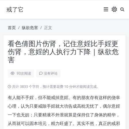
戒了它
首页
纵欲危害
正文
看色倩图片伤肾，记住意婬比手婬更
伤肾，意婬的人执行力下降 | 纵欲危
害
93
次阅读
没有评论
共计 3833 个字符，预计需要花费 10 分钟才能阅读完成。
有人能不手婬，但不能戒掉意婬。有的朋友存有这样的侥幸
心理，认为只要戒除手婬就大功告成高枕无忧了，偶尔意婬
一下也无妨；只要精液不外泄就算是保持住了身体的精华，
从而就可以固本培元，精力旺盛了。其实不然，真正的戒邪