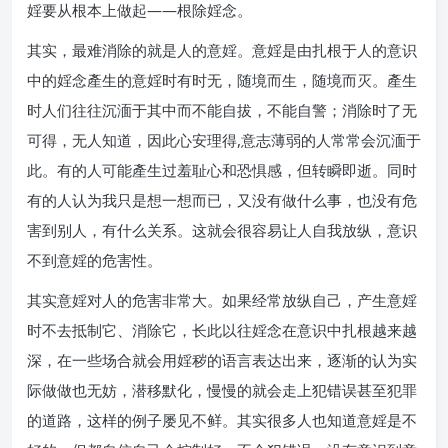
婬要从根本上做起——根除婬念。
其实，最难消除的就是人的意婬。意婬是由扎根于人的意识
中的婬念產生的意婬时有时无，随境而生，随境而灭。產生
时人们往往沉湎于其中而不能自拔，不能自警；消除时了无
可得，无人知道，因此心安理得,意志薄弱的人常常会沉湎于
此。有的人可能產生过羞耻心和恐惧感，但转瞬即逝。同时
有的人认为我只是想一想而已，又没有做什么事，也没有危
害到别人，有什么关系。这就会很容易让人自我放纵，意识
不到意婬的危害性。
其实意婬对人的危害非常大。如果经常放纵自己，产生意婬
时不去抵制它、消除它，长此以往婬念在意识中扎根越来越
深，在一些场合就会用婬秽的语言表达出来，逐渐的认为实
际做做也无妨，潜移默化，慢慢的就会走上犯错误甚至犯罪
的道路，这样的例子屡见不鲜。其实很多人也知道意婬是不