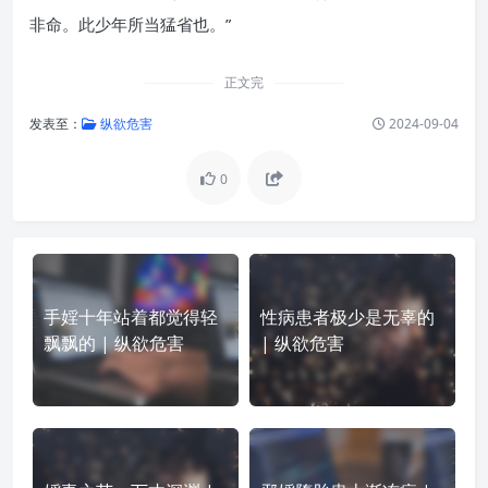
非命。此少年所当猛省也。”
正文完
发表至：
纵欲危害
2024-09-04
0
手婬十年站着都觉得轻
性病患者极少是无辜的
飘飘的 | 纵欲危害
| 纵欲危害