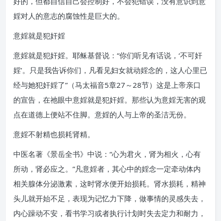
好的，但都自信自己会控制好，不会犯错误，没有意识到意
婬对人的意志的腐蚀性是巨大的。
意婬就是犯奸婬
意婬就是犯奸婬。耶稣基督说：“你们听见有话说，‘不可奸
婬’。只是我告诉你们，凡看见妇女就动婬念的，这人心里已
经与她犯奸婬了”（马太福音5章27～28节）这是上帝亲口
的宣告，在祂眼中意婬就是犯奸婬。那些认为意婬无害的观
点在道德上便站不住脚。意婬的人与上帝的圣洁无份。
意婬不射精也损耗肾精。
中医名著《景岳全书》中说：“心为君火，肾为相火，心有
所动，肾必应之。”凡意婬者，其心中的婬念一定牵动体内
相关腺体分泌激素，这时肾水便开始损耗。肾水损耗，精神
头儿就开始不足，表现为记忆力下降，做事情的灵感失去，
内心躁动不安，看书学习或者执行计划时失去定力和耐力，