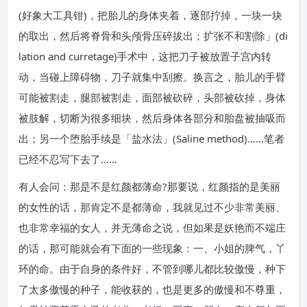
(好象大工具钳)，把胎儿的身体夹着，逐部拧掉，一块一块
的取出，然后将脊骨和头颅骨压碎拔出；扩张不和割除」(di
lation and curretage)手术中，这把刀子被放置子宫内转
动，当碰上障碍物，刀子就集中刮擦。换言之，胎儿的手臂
可能被割走，腿部被割走，面部被砍碎，头部被砍掉，身体
被肢解，切断为很多细块，然后身体各部分和胎盘被抽吸而
出；另一个堕胎手续是「盐水法」(Saline method)……笔者
已经不忍写下去了……
有人会问：那是不是红颜都薄命?那要说，红颜指的是美丽
的女性的话，那肯定不是都薄命，我就见过不少非常美丽、
也非常幸福的女人，并无薄命之说，但如果是妖艳而不端庄
的话，那可能就会有下面的一些现象：一、小姐的脾气，丫
环的命。由于自身的条件好，不管到哪儿都比较傲慢，种下
了太多傲慢的种子，能收获的，也是更多的傲慢和不尊重，