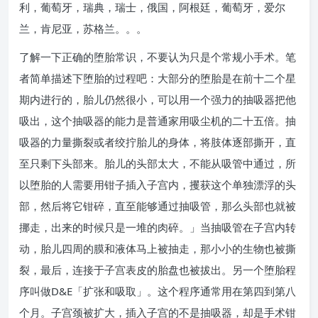
利，葡萄牙，瑞典，瑞士，俄国，阿根廷，葡萄牙，爱尔
兰，肯尼亚，苏格兰。。。
了解一下正确的堕胎常识，不要认为只是个常规小手术。笔
者简单描述下堕胎的过程吧：大部分的堕胎是在前十二个星
期内进行的，胎儿仍然很小，可以用一个强力的抽吸器把他
吸出，这个抽吸器的能力是普通家用吸尘机的二十五倍。抽
吸器的力量撕裂或者绞拧胎儿的身体，将肢体逐部撕开，直
至只剩下头部来。胎儿的头部太大，不能从吸管中通过，所
以堕胎的人需要用钳子插入子宫内，攫获这个单独漂浮的头
部，然后将它钳碎，直至能够通过抽吸管，那么头部也就被
挪走，出来的时候只是一堆的肉碎。」当抽吸管在子宫内转
动，胎儿四周的膜和液体马上被抽走，那小小的生物也被撕
裂，最后，连接于子宫表皮的胎盘也被拔出。另一个堕胎程
序叫做D&E「扩张和吸取」。这个程序通常用在第四到第八
个月。子宫颈被扩大，插入子宫的不是抽吸器，却是手术钳