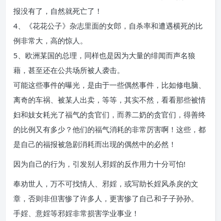
报没有了，自然就死亡了！
4、《花花公子》杂志里面的女郎，自杀率和遭遇横死的比
例非常大，高的惊人。
5、欧洲某国的总理，同样也是因为大量的绯闻而声名狼
藉，甚至还在公共场所被人袭击。
可能这些事件的曝光，是由于一些偶然事件，比如修电脑、
离奇的车祸、被某人出卖，等等，其实不然，看看那些被情
妇和妓女耗光了福气的贪官们，而养二奶的贪官们，得善终
的比例又有多少？他们的福气消耗的非常厉害啊！这些，都
是自己的福报被急剧消耗而出现的偶然中的必然！
因为自己的行为，引发别人邪婬的反作用力十分可怕!
奉劝世人，万不可找情人、邪婬，或写助长婬风杀戾的文
章，否则非但害惨了许多人，更害惨了自己和子子孙孙。
手婬、意婬等邪婬非常损害学业事业！