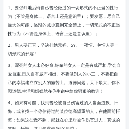
1、要强烈地后悔自己曾经做过的一切形式的不正当的性行
为（不管是身体上、语言上还是意识里）；要发愿，尽自己
最大的可能，逐渐的减少直到完全禁止，一切形式的不正当
性行为（不管是身体上、语言上还是意识里）；
2、男人要正直，坚决杜绝意婬、SY、一夜情、包情人等一
切形式的邪婬！
3、漂亮的女人未必好命,好命的女人一定是有威严相.学会自
爱自重,日久自有威严相出。不要做别人的小三.，不要把自
己的幸福建立在别人的痛苦上。道德问题，天下最大。你不
顾道德,生活和婚姻就在你生命中给你狠狠的教训！
4、如果有可能，找到曾经被自己伤害过的人当面道歉、忏
悔，或者找一个你信得过的某位德高望重的人，在他面前忏
悔；如果这些做不到，那就在心里对被你伤害过人，真诚的
道歉、忏悔，并且乞求他/她的原谅；