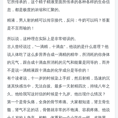
它所传承的，这个精子精液里面所传承的各种各样的生命信
息，都是极度的浓缩和汇聚的。
精液，男人射的精可以传宗接代，反问：牛奶可以吗？答案
是不言而喻的！
所以说，这种理念实际上是非常错误的。
古人曾经说过，“一滴精，十滴血”，他说的是什么道理？他
说人体吃了这么多营养合成一滴精的精华，所消耗的你身体
的元气，跟合成十滴血所消耗的元气和能量是同等的，而并
不是说一滴精液跟十滴血的化学成分是等价的！
有个读者说，十一岁的时候染上手婬，然后射精，迅速的沉
迷其快感当中，无法自拔。最多一天射精四次，持续八年之
久。他给我写这封信的时候是十九岁。他出现什么情况？
第一个是骨头痛，全身的骨节疼痛。大家都知道，肾主骨生
髓，肾气不足的话，骨骼就非常的不饱满、容易疼痛。他说
十八岁的人身高、相貌、体重和一个小学生一样，皮肤黑、