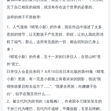
完了自己相应的福报，就没有存在这个世界的必要的。
这样的例子不胜枚举:
1、人气漫画《蜡笔小新》的作者，因在作品中描述了太多
意婬的情节，让无数孩子产生意婬、邪婬，让别人因此而消
耗了福气，那么，这所有负面的一切，都会回到自己身上
来！
《蜡笔小新》的作者，五十一岁的臼井仪人，在登山时“意
外”死亡。
臼井仪人会是自杀吗？ 8月10日在日本出版的第49集《蜡笔
小新》里面，有一页是小新脸上有着浓浓的阴影，他说“我
很快就要启程去远方了……”、“我要在死前，向娜娜子告
白”，似乎在预言些什么……
2、被古代列为婬书的《金瓶梅》，作者因令兰陵笑笑生的
子孙三代为哑巴，后代均不成材，平庸低贱，五世后绝嗣。