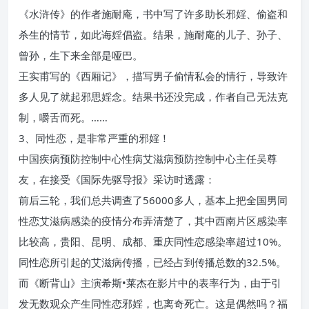
《水浒传》的作者施耐庵，书中写了许多助长邪婬、偷盗和
杀生的情节，如此诲婬倡盗。结果，施耐庵的儿子、孙子、
曾孙，生下来全部是哑巴。
王实甫写的《西厢记》，描写男子偷情私会的情行，导致许
多人见了就起邪思婬念。结果书还没完成，作者自己无法克
制，嚼舌而死。……
3、同性恋，是非常严重的邪婬！
中国疾病预防控制中心性病艾滋病预防控制中心主任吴尊
友，在接受《国际先驱导报》采访时透露：
前后三轮，我们总共调查了56000多人，基本上把全国男同
性恋艾滋病感染的疫情分布弄清楚了，其中西南片区感染率
比较高，贵阳、昆明、成都、重庆同性恋感染率超过10%。
同性恋所引起的艾滋病传播，已经占到传播总数的32.5%。
而《断背山》主演希斯•莱杰在影片中的表率行为，由于引
发无数观众产生同性恋邪婬，也离奇死亡。这是偶然吗？福