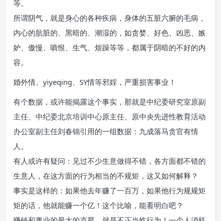
等。
所谓阴气，就是身心的各种疾病，身体的五脏六腑的毛病，
内心的肮脏的、黑暗的、潮湿的，如贪婪、好色、凶恶、嫉
妒、傲慢、嗔恨、生气、烦躁等等，都属于阴暗的不好的内
容。
婚外情、yiyeqing、SY情等邪婬，严重损害事业！
有个数据，或许能揭露这个事实，那就是中纪委研究室原副
主任、中纪委北京培训中心原主任、原中央先进性教育活动
办公室副主任刘春锦引用的一组数据：九成落马贪官有情
人。
有人或许有疑问：见过不少生意做得不错，各方面都不错的
生意人，在这方面的行为相当的不规矩，这又如何解释？
事实是这样的：如果他去年赚了一百万，如果他行为规规矩
矩的话，他就能赚一个亿！这个比喻，能看明白吧？
赚钱和事业的最大的克星，就是不正当性行为！一个人消耗