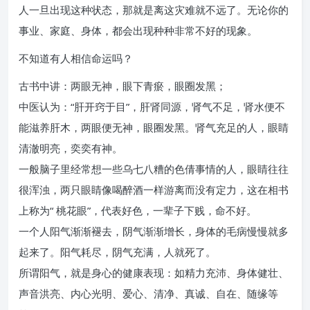
人一旦出现这种状态，那就是离这灾难就不远了。无论你的
事业、家庭、身体，都会出现种种非常不好的现象。
不知道有人相信命运吗？
古书中讲：两眼无神，眼下青瘀，眼圈发黑；
中医认为：“肝开窍于目”，肝肾同源，肾气不足，肾水便不
能滋养肝木，两眼便无神，眼圈发黑。肾气充足的人，眼睛
清澈明亮，奕奕有神。
一般脑子里经常想一些乌七八糟的色倩事情的人，眼睛往往
很浑浊，两只眼睛像喝醉酒一样游离而没有定力，这在相书
上称为“ 桃花眼”，代表好色，一辈子下贱，命不好。
一个人阳气渐渐褪去，阴气渐渐增长，身体的毛病慢慢就多
起来了。阳气耗尽，阴气充满，人就死了。
所谓阳气，就是身心的健康表现：如精力充沛、身体健壮、
声音洪亮、内心光明、爱心、清净、真诚、自在、随缘等