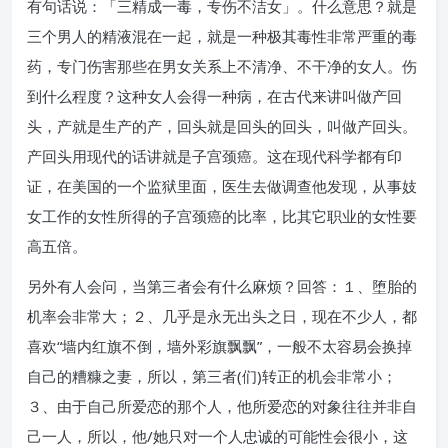
有句话说：「三精成一毒，专伤不洁女」。什么意思？就是
三个男人的精液混在一起，就是一种极其毒性非常严重的毒
药，专门伤害那些在男女关系上不清净、不干净的女人。伤
到什么程度？这种女人会得一种病，在古代来讲叫做产回
头，产就是生产的产，回头就是回头的回头，叫做产回头。
产回头用现代的话讲就是子宫颈癌。这在现代科学都有印
证，在美国的一个监狱里面，医生去做调查他发现，从事妓
女工作的女性所得的子宫颈癌的比率，比其它职业的女性要
高五倍。
另外有人会问，当第三者会有什么麻烦？回答：１、堕胎的
机率会非常大；２、几乎是永无出头之日，现在不少人，都
喜欢“墙内红旗不倒，墙外彩旗飘飘”，一般不太容易会换掉
自己的糟糠之妻，所以，第三者(们)转正的机会非常小；
３、由于自己所爱恋的那个人，他所爱恋的对象往往并非自
己一人，所以，他/她只对一个人忠诚的可能性会很小，这