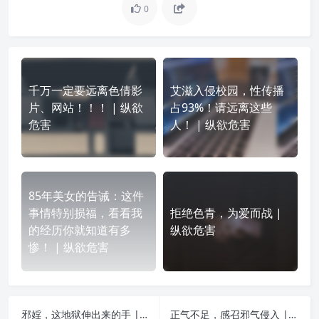
0
千万一定要远离色倩影
艾滋入侵校园，性传播
片、网站！！！ | 纵欲
占93%！请远离这些
危害
人！ | 纵欲危害
85年美女的告诫：这件
事情特别损福，看看我
拒绝色青，为爱而战 |
的经历你就知道有多
纵欲危害
惨！ | 纵欲危害
邪婬，这地狱伸出来的手 | 纵欲危害
正气不足，感召邪气侵入 | 纵欲危害