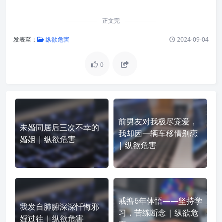
正文完
发表至：
纵欲危害
2024-09-04
0
前男友对我极尽宠爱，
未婚同居后三次不幸的
我却因一辆车移情别恋
婚姻 | 纵欲危害
| 纵欲危害
戒撸6年体悟——坚持学
我发自肺腑深深忏悔邪
习，苦练断念 | 纵欲危
婬过往 | 纵欲危害